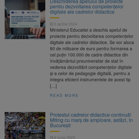
Deschiderea apelului de proiecte
Nivelul Dunării a început să crească
pentru dezvoltarea competențelor
Asociația Română pentru
8 august 2026
digitale ale cadrelor didactice
Iluminat cere reducerea luminii pe timpul
nopții, nu oprirea iluminatului public
5 aprilie 2024
Trafic blocat pe DN1E Brașov
7 august 2026
Ministerul Educatiei a deschis apelul de
– Poiana Brașov după un accident. Două
proiecte pentru dezvoltarea competențelor
persoane primesc îngrijiri medicale
digitale ale cadrelor didactice. Se vor aloca
Se schimbă examenul de
8 august 2026
80 de milioane de euro pentru formarea a
medic specialist. Subiecte unice în toată țara,
cel puțin 100.000 de cadre didactice din
aceeași oră și același barem
învățământul preuniversitar de stat în
vederea dezvoltării competențelor digitale
și a celor de pedagogie digitală, pentru a
integra eficient instrumentele de acest tip
[…]
READ MORE
Protestul cadrelor didactice continuă!
Miting cu marș de amploare, astăzi, în
Bucureşti
9 iunie 2023