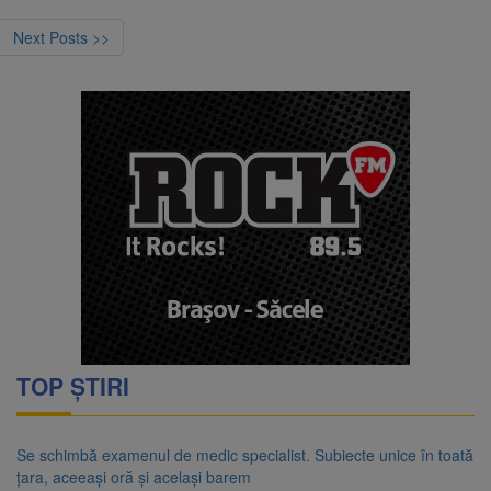
Next Posts >>
TOP ȘTIRI
Se schimbă examenul de medic specialist. Subiecte unice în toată
țara, aceeași oră și același barem