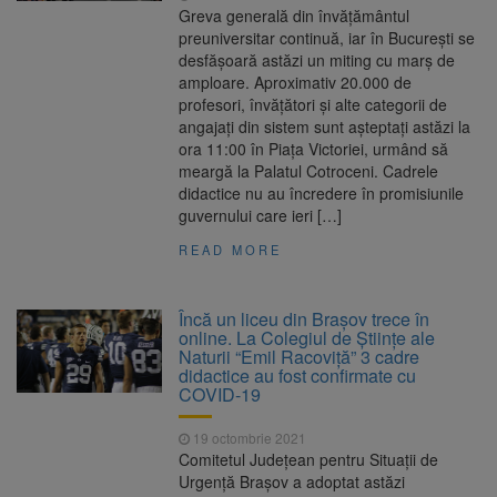
Greva generală din învățământul
preuniversitar continuă, iar în București se
desfășoară astăzi un miting cu marș de
amploare. Aproximativ 20.000 de
profesori, învățători și alte categorii de
angajați din sistem sunt așteptați astăzi la
ora 11:00 în Piața Victoriei, urmând să
meargă la Palatul Cotroceni. Cadrele
didactice nu au încredere în promisiunile
guvernului care ieri […]
READ MORE
Încă un liceu din Brașov trece în
online. La Colegiul de Științe ale
Naturii “Emil Racoviță” 3 cadre
didactice au fost confirmate cu
COVID-19
19 octombrie 2021
Comitetul Județean pentru Situații de
Urgență Brașov a adoptat astăzi