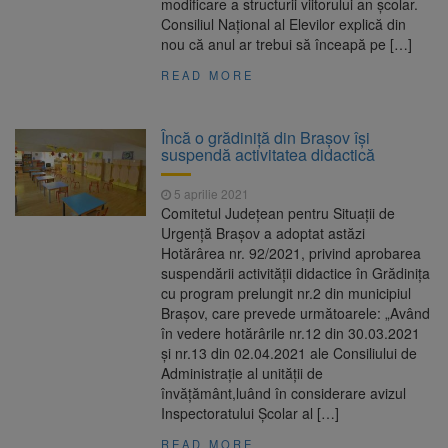
modificare a structurii viitorului an școlar.
Consiliul Naţional al Elevilor explică din
nou că anul ar trebui să înceapă pe […]
READ MORE
Încă o grădiniţă din Braşov îşi
suspendă activitatea didactică
5 aprilie 2021
Comitetul Județean pentru Situații de
Urgență Brașov a adoptat astăzi
Hotărârea nr. 92/2021, privind aprobarea
suspendării activității didactice în Grădinița
cu program prelungit nr.2 din municipiul
Brașov, care prevede următoarele: „Având
în vedere hotărârile nr.12 din 30.03.2021
și nr.13 din 02.04.2021 ale Consiliului de
Administrație al unității de
învățământ,luând în considerare avizul
Inspectoratului Școlar al […]
READ MORE