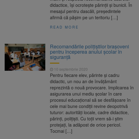
didactice, îşi ocroteşte părinţii şi bunicii. În
mesajul pentru dascăli, preşedintele
afirmă că păşim pe un teritoriu […]
READ MORE
Recomandările polițiștilor brașoveni
pentru începerea anului școlar în
siguranță
10 septembrie 2020
Pentru fiecare elev, părinte şi cadru
didactic, un nou an de învăţământ
reprezintă o nouă provocare. Implicarea în
asigurarea unui mediu școlar în care
procesul educațional să se desfășoare în
cele mai bune condiții revine deopotrivă
tuturor: autorități locale, cadre didactice,
părinți, polițiști. Cu toții vrem să-i știm
protejați, la adăpost de orice pericol.
Tocmai […]