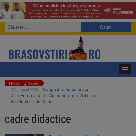
Caută
după:
Toggl
navig
Breaking News
8 august ar putea deveni
8 august 2026
Ziua Europeană de Comemorare a Victimelor
Accidentelor de Muncă
Am început demolarea
8 august 2026
fostului complex Duplex 91, de lângă Piața
cadre didactice
Star
Ungaria renunță la apelul
8 august 2026
pentru reducerea consumului de energie.