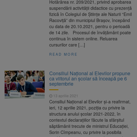
Hotărârea nr. 209/2021, privind aprobarea
suspendării activității didactice cu prezență
fizică în Colegiul de Științe ale Naturii “Emil
Racoviță” din municipiul Brașov, începând
cu data de 20.10.2021, pentru o perioadă
de 14 zile. Procesul de învățământ poate
continua în sistem online. Reluarea
cursurilor care […]
READ MORE
Consiliul Naţional al Elevilor propune
ca viitorul an şcolar să înceapă pe 6
septembrie
13 aprilie 2021
Consiliul Național al Elevilor și-a reafirmat,
ieri, 12 aprilie 2021, poziția cu privire la
structura anului școlar 2021-2022, în
contextul declarațiilor făcute la sfârșitul
săptămânii trecute de ministrul Educației,
Sorin Cîmpeanu, cu privire la posibila