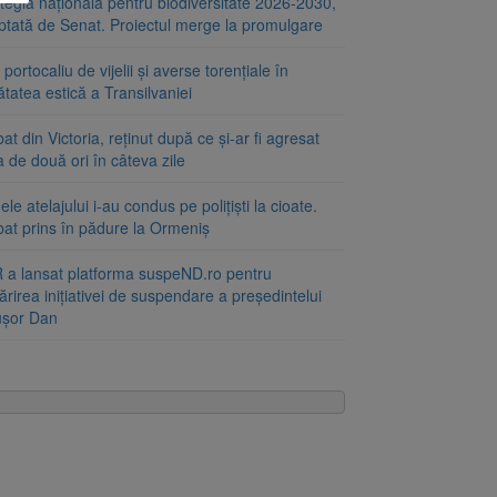
tegia națională pentru biodiversitate 2026-2030,
ptată de Senat. Proiectul merge la promulgare
portocaliu de vijelii și averse torențiale în
tatea estică a Transilvaniei
at din Victoria, reținut după ce și-ar fi agresat
a de două ori în câteva zile
le atelajului i-au condus pe polițiști la cioate.
bat prins în pădure la Ormeniș
 a lansat platforma suspeND.ro pentru
rirea inițiativei de suspendare a președintelui
ușor Dan