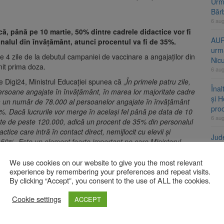
Urme
Băr
6 au
ă, până pe 10 martie, 50% dintre cadrele didactice vor fi
AUR
onalul din învăţământ, atunci procentul va fi de 35%.
urmă
e 4 zile de la debutul campaniei de vaccinare a angajaților din
Nic
it prima doza.
6 au
e Digi24, Ministrul Educației spunea că „
În primele patru zile,
Înal
soane angajate în învăţământ, în marea lor majoritate cadre
și H
 la un număr de 78.000 al persoanelor angajate în învăţământ
pro
. Dacă lucrurile vor merge în acelaşi fel până pe data de 10
6 au
e de peste 120.000, adică un procent de 35% din personalul
ce care intră în contact direct, nemijlocit cu elevii şi
Jud
re 50%. Este un element foarte important pe care Ministerul
vine
ionale de vaccinare au putut să îl facă în beneficiul
6 au
We use cookies on our website to give you the most relevant
experience by remembering your preferences and repeat visits.
ățământ.
By clicking “Accept”, you consent to the use of ALL the cookies.
A
Cookie settings
ACCEPT