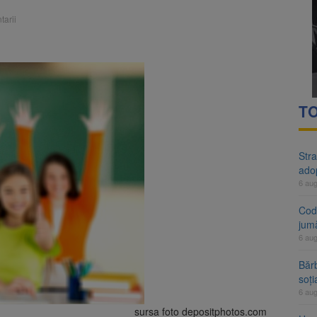
 națională pentru biodiversitate 2026-2030, adoptată de Senat. Proiect
tarii
aliu de vijelii și averse torențiale în jumătatea estică a Transilvaniei
TO
Stra
ado
6 au
Cod 
jumă
6 au
Bărb
soți
6 au
sursa foto depositphotos.com