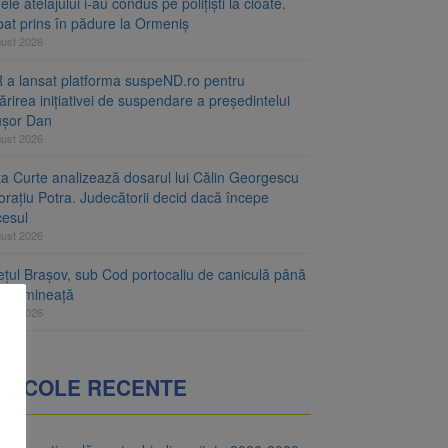
le atelajului i-au condus pe polițiști la cioate.
bat prins în pădure la Ormeniș
gust 2026
 a lansat platforma suspeND.ro pentru
rirea inițiativei de suspendare a președintelui
ușor Dan
gust 2026
ta Curte analizează dosarul lui Călin Georgescu
orațiu Potra. Judecătorii decid dacă începe
cesul
gust 2026
ețul Brașov, sub Cod portocaliu de caniculă până
ri dimineață
gust 2026
RTICOLE RECENTE