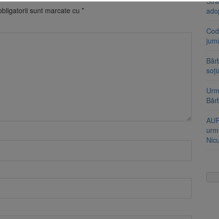
Stra
bligatorii sunt marcate cu
*
ado
Cod 
jumă
Bărb
soți
Urme
Băr
AUR
urmă
Nic