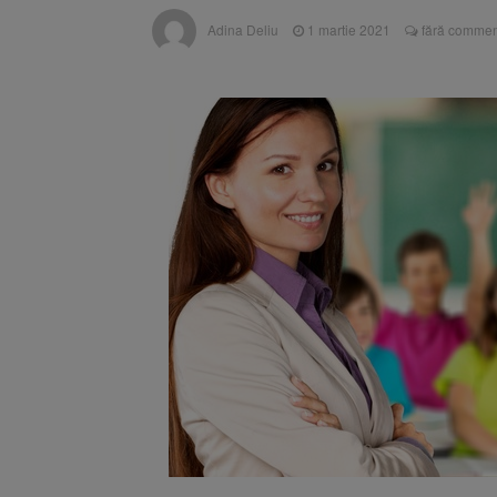
Strategia
6 august 2026
Adina Deliu
1 martie 2021
fără commen
Cod portoc
6 august 2026