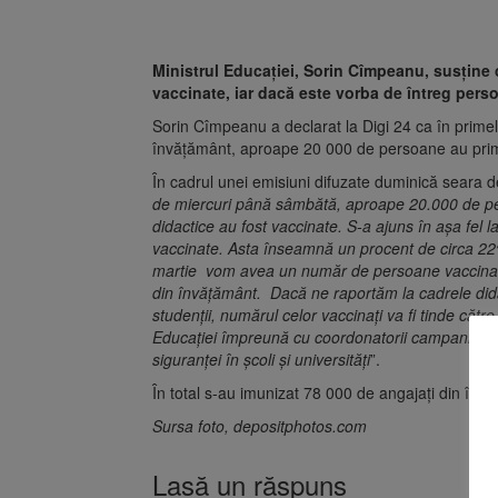
Ministrul Educaţiei, Sorin Cîmpeanu, susține c
vaccinate, iar dacă este vorba de întreg pers
Sorin Cîmpeanu a declarat la Digi 24 ca în primel
învățământ, aproape 20 000 de persoane au prim
În cadrul unei emisiuni difuzate duminică seara d
de miercuri până sâmbătă, aproape 20.000 de per
didactice au fost vaccinate. S-a ajuns în aşa fel
vaccinate. Asta înseamnă un procent de circa 22%
martie vom avea un număr de persoane vaccinat
din învăţământ. Dacă ne raportăm la cadrele didacti
studenţii, numărul celor vaccinaţi va fi tinde căt
Educaţiei împreună cu coordonatorii campaniei naţ
siguranţei în şcoli şi universităţi
”.
În total s-au imunizat 78 000 de angajați din înv
Sursa foto, depositphotos.com
Lasă un răspuns