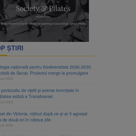
ul merge la promulgare
P ȘTIRI
tegia națională pentru biodiversitate 2026-2030,
ptată de Senat. Proiectul merge la promulgare
gust 2026
portocaliu de vijelii și averse torențiale în
tatea estică a Transilvaniei
gust 2026
at din Victoria, reținut după ce și-ar fi agresat
a de două ori în câteva zile
gust 2026