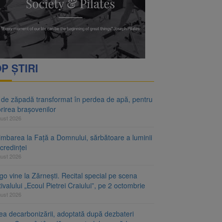
P ȘTIRI
 de zăpadă transformat în perdea de apă, pentru
rirea brașovenilor
gust 2026
imbarea la Față a Domnului, sărbătoare a luminii
 credinței
gust 2026
o vine la Zărnești. Recital special pe scena
ivalului „Ecoul Pietrei Craiului”, pe 2 octombrie
gust 2026
ea decarbonizării, adoptată după dezbateri