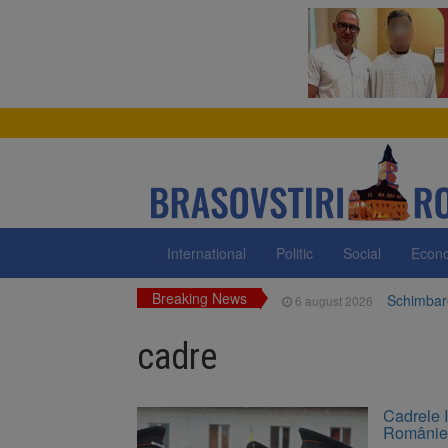
International
Politic
Social
Econ
Breaking News
Schimbare
6 august 2026
Fuego vin
6 august 2026
Legea dec
6 august 2026
cadre
Legea int
6 august 2026
Artiști di
6 august 2026
Tun de ză
6 august 2026
Cadrele 
Românie