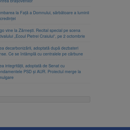
rirea brașovenilor
imbarea la Față a Domnului, sărbătoare a luminii
 credinței
o vine la Zărnești. Recital special pe scena
ivalului „Ecoul Pietrei Craiului”, pe 2 octombrie
ea decarbonizării, adoptată după dezbateri
inse. Ce se întâmplă cu centralele pe cărbune
a integrității, adoptată de Senat cu
ndamentele PSD și AUR. Proiectul merge la
mulgare