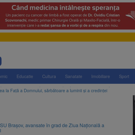
omic
Educatie
Cultura
Sanatate
Imobiliare
Sport
a la Față a Domnului, sărbătoare a luminii și a credinței
e la Zărnești. Recital special pe scena Festivalului „Ecoul Pietrei Craiu
arbonizării, adoptată după dezbateri aprinse. Ce se întâmplă cu centr
egrității, adoptată de Senat cu amendamentele PSD și AUR. Proiectul
n SUA și Cuba vin la Brașov Jazz & Blues Festival. Ediția a 14-a are loc 
padă transformat în perdea de apă, pentru răcorirea brașovenilor
ISU Brașov, avansate în grad de Ziua Națională a
i