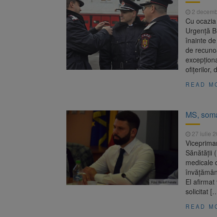
2 decemb
Cu ocazia 
Urgență B
înainte de
de recunoa
excepționa
ofițerilor,
READ M
MS, somat
27 iulie 
Viceprimar
Sănătăţii 
medicale d
învăţământ
El afirmat
solicitat [
READ M