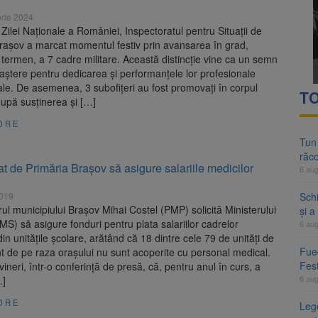
rie 2024
Zilei Naționale a României, Inspectoratul pentru Situații de
rașov a marcat momentul festiv prin avansarea în grad,
 termen, a 7 cadre militare. Această distincție vine ca un semn
ștere pentru dedicarea și performanțele lor profesionale
le. De asemenea, 3 subofițeri au fost promovați în corpul
TO
 după susținerea și […]
ORE
Tun
răco
 de Primăria Brașov să asigure salariile medicilor
6 au
2019
Sch
ul municipiului Braşov Mihai Costel (PMP) solicită Ministerului
și a
(MS) să asigure fonduri pentru plata salariilor cadrelor
6 au
in unităţile şcolare, arătând că 18 dintre cele 79 de unităţi de
Fueg
 de pe raza oraşului nu sunt acoperite cu personal medical.
Fest
 vineri, într-o conferinţă de presă, că, pentru anul în curs, a
6 au
…]
ORE
Leg