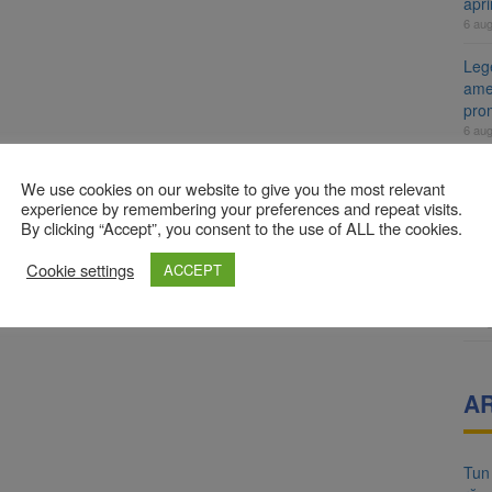
apr
6 au
Lege
ame
pro
6 au
Arti
We use cookies on our website to give you the most relevant
Fest
experience by remembering your preferences and repeat visits.
6 au
By clicking “Accept”, you consent to the use of ALL the cookies.
Uni
Cookie settings
ACCEPT
mili
îng
6 au
A
Tun