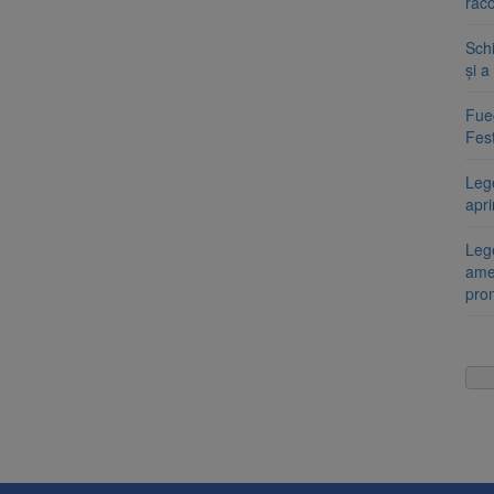
răco
Sch
și a
Fueg
Fest
Leg
apr
Lege
ame
pro