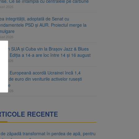
inse. Ce se întâmplă cu centralele pe cărbune
gust 2026
a integrității, adoptată de Senat cu
ndamentele PSD și AUR. Proiectul merge la
mulgare
gust 2026
ști din SUA și Cuba vin la Brașov Jazz & Blues
ival. Ediția a 14-a are loc între 14 și 16 august
gust 2026
unea Europeană acordă Ucrainei încă 1,4
arde de euro din veniturile activelor rusești
hețate
gust 2026
RTICOLE RECENTE
 de zăpadă transformat în perdea de apă, pentru