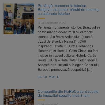
La 97 de ani, a doborât
9 august 2026
Pe lângă monumente istorice,
propriul record mondial. Betty Bromage a
Braşovul se poate mândri de-acum şi
zburat din nou pe aripa unui avion
cu cafenele istorice
Avocații fraților Andrew și
9 august 2026
28 decembrie 2023
Tristan Tate cer eliberarea lor pe cauțiune în
Pe lângă monumente istorice, Braşovul se
SUA
poate mândri de-acum şi cu cafenele
istorice. „La Vatra Ardealului” (situată
Se schimbă examenul de
8 august 2026
vizavi de Biserica Neagră), „CH9
medic specialist. Subiecte unice în toată țara,
Inspiratio” (aflată în Curtea Johannes
aceeași oră și același barem
Honterus) şi Hotelul „Casa Chitic” au fost
incluse în traseul cultural Historic Cafés
Se schimbă regulile pentru
9 august 2026
Route (HCR) – Ruta Cafenelelor Istorice.
capsulele de cafea și ambalajele de unică
Această rută, iniţiată sub egida Consiliului
folosință. Noul regulament UE se aplică din 12
Europei, promovează deopotrivă […]
august
READ MORE
Companiile din HoReCa sunt scutite
de impozitul specific încă 3 luni
26 martie 2021