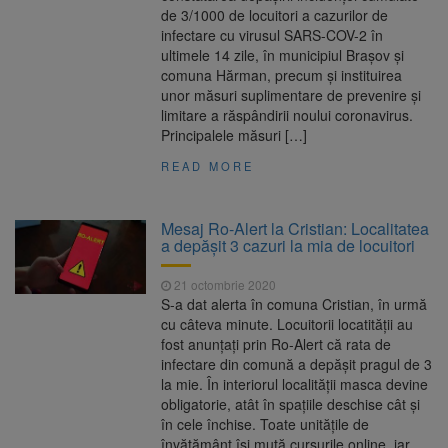
de 3/1000 de locuitori a cazurilor de
infectare cu virusul SARS-COV-2 în
ultimele 14 zile, în municipiul Brașov și
comuna Hărman, precum și instituirea
unor măsuri suplimentare de prevenire și
limitare a răspândirii noului coronavirus.
Principalele măsuri […]
READ MORE
Mesaj Ro-Alert la Cristian: Localitatea
a depășit 3 cazuri la mia de locuitori
21 octombrie 2020
S-a dat alerta în comuna Cristian, în urmă
cu câteva minute. Locuitorii locatității au
fost anunțați prin Ro-Alert că rata de
infectare din comună a depășit pragul de 3
la mie. În interiorul localității masca devine
obligatorie, atât în spațiile deschise cât și
în cele închise. Toate unitățile de
învățământ își mută cursurile online, iar