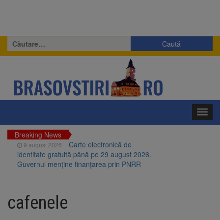
Caută
după:
Toggl
navig
Breaking News
Carte electronică de
9 august 2026
identitate gratuită până pe 29 august 2026.
Guvernul menține finanțarea prin PNRR
Zece troițe istorice din Șcheii
9 august 2026
Brașovului vor fi restaurate. Contractul de
cafenele
finanțare a fost semnat