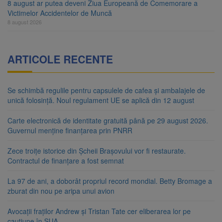
8 august ar putea deveni Ziua Europeană de Comemorare a
Victimelor Accidentelor de Muncă
8 august 2026
ARTICOLE RECENTE
Se schimbă regulile pentru capsulele de cafea și ambalajele de
unică folosință. Noul regulament UE se aplică din 12 august
Carte electronică de identitate gratuită până pe 29 august 2026.
Guvernul menține finanțarea prin PNRR
Zece troițe istorice din Șcheii Brașovului vor fi restaurate.
Contractul de finanțare a fost semnat
La 97 de ani, a doborât propriul record mondial. Betty Bromage a
zburat din nou pe aripa unui avion
Avocații fraților Andrew și Tristan Tate cer eliberarea lor pe
cauțiune în SUA