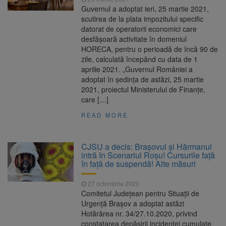
Guvernul a adoptat ieri, 25 martie 2021,
scutirea de la plata impozitului specific
datorat de operatorii economici care
desfăşoară activitate în domeniul
HORECA, pentru o perioadă de încă 90 de
zile, calculată începând cu data de 1
aprilie 2021. „Guvernul României a
adoptat în şedinţa de astăzi, 25 martie
2021, proiectul Ministerului de Finanţe,
care […]
READ MORE
CJSU a decis: Brașovul și Hărmanul
intră în Scenariul Roșu! Cursurile față
în față de suspendă! Alte măsuri
27 octombrie 2020
Comitetul Județean pentru Situații de
Urgență Brașov a adoptat astăzi
Hotărârea nr. 34/27.10.2020, privind
constatarea depășirii incidenței cumulate