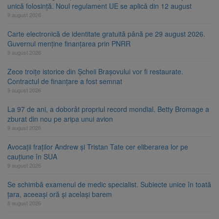
unică folosință. Noul regulament UE se aplică din 12 august
9 august 2026
Carte electronică de identitate gratuită până pe 29 august 2026.
Guvernul menține finanțarea prin PNRR
9 august 2026
Zece troițe istorice din Șcheii Brașovului vor fi restaurate.
Contractul de finanțare a fost semnat
9 august 2026
La 97 de ani, a doborât propriul record mondial. Betty Bromage a
zburat din nou pe aripa unui avion
9 august 2026
Avocații fraților Andrew și Tristan Tate cer eliberarea lor pe
cauțiune în SUA
9 august 2026
Se schimbă examenul de medic specialist. Subiecte unice în toată
țara, aceeași oră și același barem
8 august 2026