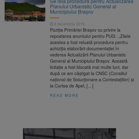
Se reia procedura pentru Actualizarea
nopții, nu oprirea iluminatului public
Planului Urbanistic General al
Trafic blocat pe DN1E Brașov
7 august 2026
Municipiului Brașov
– Poiana Brașov după un accident. Două
persoane primesc îngrijiri medicale
3 decembrie 2019
Dosar de evaziune fiscală de
7 august 2026
Poziția Primăriei Brașov cu privire la
peste 330.000 de lei, clasat la Brașov după
repostarea anuntului pentru PUG: ,,Zilele
plata prejudiciului
acestea a fost reluată procedura pentru
8 august ar putea deveni
8 august 2026
achiziția elaborării documentației în
Ziua Europeană de Comemorare a Victimelor
vederea Actualizării Planului Urbanistic
Accidentelor de Muncă
General al Municipiului Brașov. Această
licitație a fost blocată mai multe luni, dar
după ce am câștigat la CNSC (Consiliul
național de Solucționare a Contestațiilor) și
la Curtea de Apel, […]
READ MORE