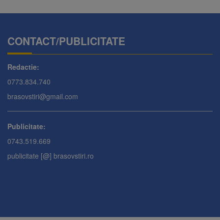
CONTACT/PUBLICITATE
Redactie:
0773.834.740
brasovstiri@gmail.com
Publicitate:
0743.519.669
publicitate [@] brasovstiri.ro