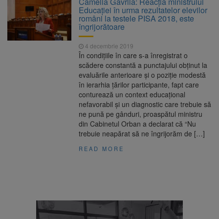
Camelia Gavrilă: Reacţia ministrului
Ormeniș
Educaţiei în urma rezultatelor elevilor
AUR a lansat platforma
6 august 2026
români la testele PISA 2018, este
suspeND.ro pentru urmărirea inițiativei de
îngrijorătoare
suspendare a președintelui Nicușor Dan
Înalta Curte analizează
6 august 2026
4 decembrie 2019
dosarul lui Călin Georgescu și Horațiu Potra.
În condiţiile în care s-a înregistrat o
Judecătorii decid dacă începe procesul
scădere constantă a punctajului obţinut la
Strategia națională pentru
6 august 2026
evaluările anterioare şi o poziţie modestă
biodiversitate 2026-2030, adoptată de Senat.
în ierarhia ţărilor participante, fapt care
Proiectul merge la promulgare
conturează un context educaţional
nefavorabil şi un diagnostic care trebuie să
ne pună pe gânduri, proaspătul ministru
din Cabinetul Orban a declarat că “Nu
trebuie neapărat să ne îngrijorăm de […]
READ MORE