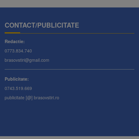
CONTACT/PUBLICITATE
Redactie:
0773.834.740
brasovstiri@gmail.com
Publicitate:
0743.519.669
publicitate [@] brasovstiri.ro