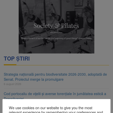
TOP ȘTIRI
Strategia națională pentru biodiversitate 2026-2030, adoptată de
Senat. Proiectul merge la promulgare
6 august 2026
Cod portocaliu de vijelii și averse torențiale în jumătatea estică a
Transilvaniei
6 august 2026
We use cookies on our website to give you the most
relevant experience by remembering your preferences and