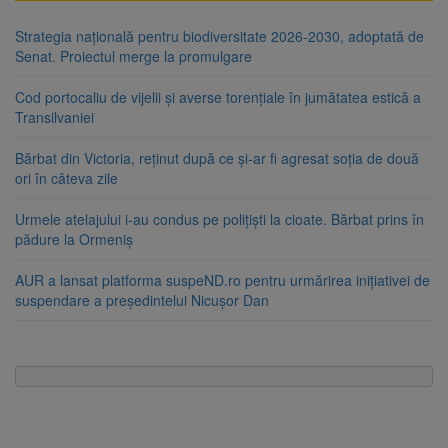
Strategia națională pentru biodiversitate 2026-2030, adoptată de
Senat. Proiectul merge la promulgare
Cod portocaliu de vijelii și averse torențiale în jumătatea estică a
Transilvaniei
Bărbat din Victoria, reținut după ce și-ar fi agresat soția de două
ori în câteva zile
Urmele atelajului i-au condus pe polițiști la cioate. Bărbat prins în
pădure la Ormeniș
AUR a lansat platforma suspeND.ro pentru urmărirea inițiativei de
suspendare a președintelui Nicușor Dan