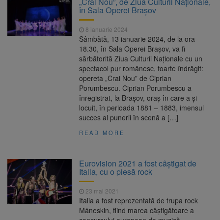
„Crai Nou”, de Ziua Culturii Naționale,
Ormeniș
în Sala Operei Brașov
AUR a lansat platforma
6 august 2026
suspeND.ro pentru urmărirea inițiativei de
8 ianuarie 2024
suspendare a președintelui Nicușor Dan
Sâmbătă, 13 ianuarie 2024, de la ora
Înalta Curte analizează
6 august 2026
18.30, în Sala Operei Brașov, va fi
dosarul lui Călin Georgescu și Horațiu Potra.
sărbătorită Ziua Culturii Naționale cu un
Judecătorii decid dacă începe procesul
spectacol pur românesc, foarte îndrăgit:
Strategia națională pentru
6 august 2026
opereta „Crai Nou” de Ciprian
biodiversitate 2026-2030, adoptată de Senat.
Porumbescu. Ciprian Porumbescu a
Proiectul merge la promulgare
înregistrat, la Brașov, oraș în care a și
locuit, în perioada 1881 – 1883, imensul
succes al punerii în scenă a […]
READ MORE
Eurovision 2021 a fost câștigat de
Italia, cu o piesă rock
23 mai 2021
Italia a fost reprezentată de trupa rock
Måneskin, fiind marea câștigătoare a