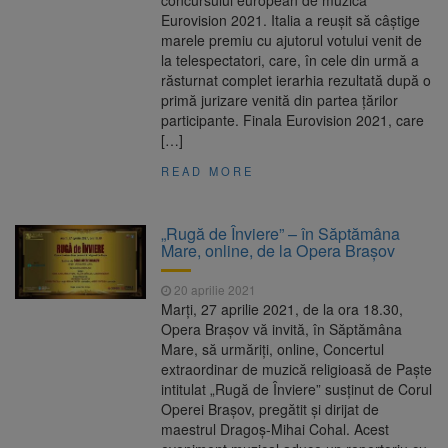
concursului european de muzică
Eurovision 2021. Italia a reușit să câștige
marele premiu cu ajutorul votului venit de
la telespectatori, care, în cele din urmă a
răsturnat complet ierarhia rezultată după o
primă jurizare venită din partea țărilor
participante. Finala Eurovision 2021, care
[…]
READ MORE
„Rugă de Înviere” – în Săptămâna
Mare, online, de la Opera Brașov
20 aprilie 2021
Marți, 27 aprilie 2021, de la ora 18.30,
Opera Brașov vă invită, în Săptămâna
Mare, să urmăriți, online, Concertul
extraordinar de muzică religioasă de Paște
intitulat „Rugă de Înviere” susținut de Corul
Operei Brașov, pregătit și dirijat de
maestrul Dragoș-Mihai Cohal. Acest