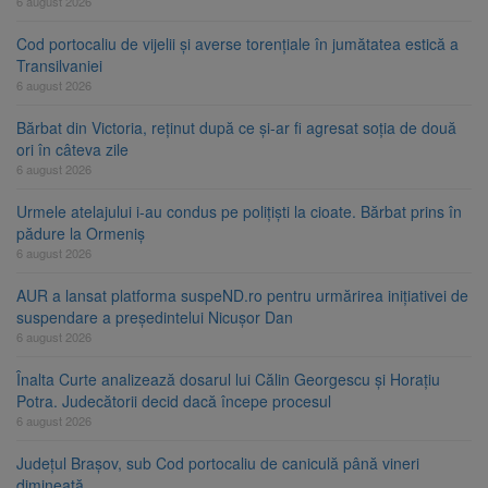
6 august 2026
Cod portocaliu de vijelii și averse torențiale în jumătatea estică a
Transilvaniei
6 august 2026
Bărbat din Victoria, reținut după ce și-ar fi agresat soția de două
ori în câteva zile
6 august 2026
Urmele atelajului i-au condus pe polițiști la cioate. Bărbat prins în
pădure la Ormeniș
6 august 2026
AUR a lansat platforma suspeND.ro pentru urmărirea inițiativei de
suspendare a președintelui Nicușor Dan
6 august 2026
Înalta Curte analizează dosarul lui Călin Georgescu și Horațiu
Potra. Judecătorii decid dacă începe procesul
6 august 2026
Județul Brașov, sub Cod portocaliu de caniculă până vineri
dimineață