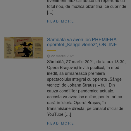
eveniment muzical aduce un repertoriu cu
totul nou, de muzică bizantină, ce cuprinde
[…]
READ MORE
Sâmbătă va avea loc PREMIERA
operetei „Sânge vienez”, ONLINE
22 martie 2021
Sâmbătă, 27 martie 2021, de la ora 18.30,
Opera Brașov își invită publicul, în mod
inedit, să urmărească premiera
spectacolului integral cu opereta „Sânge
vienez” de Johann Strauss – fiul. Din
cauza condițiilor pandemice actuale,
aceasta va avea loc online, pentru prima
oară în istoria Operei Brașov, în
transmisiune directă, pe canalul oficial de
YouTube […]
READ MORE