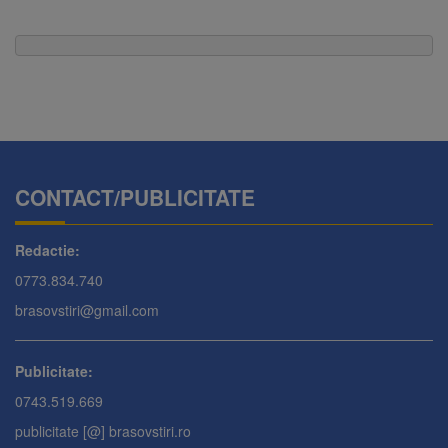
CONTACT/PUBLICITATE
Redactie:
0773.834.740
brasovstiri@gmail.com
Publicitate:
0743.519.669
publicitate [@] brasovstiri.ro