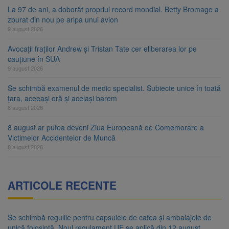
La 97 de ani, a doborât propriul record mondial. Betty Bromage a
zburat din nou pe aripa unui avion
9 august 2026
Avocații fraților Andrew și Tristan Tate cer eliberarea lor pe
cauțiune în SUA
9 august 2026
Se schimbă examenul de medic specialist. Subiecte unice în toată
țara, aceeași oră și același barem
8 august 2026
8 august ar putea deveni Ziua Europeană de Comemorare a
Victimelor Accidentelor de Muncă
8 august 2026
ARTICOLE RECENTE
Se schimbă regulile pentru capsulele de cafea și ambalajele de
unică folosință. Noul regulament UE se aplică din 12 august