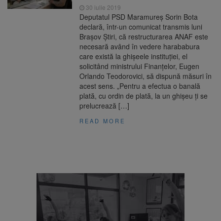
30 iulie 2019
Deputatul PSD Maramureş Sorin Bota
declară, într-un comunicat transmis luni
Brașov Știri, că restructurarea ANAF este
necesară având în vedere harababura
care există la ghişeele instituţiei, el
solicitând ministrului Finanţelor, Eugen
Orlando Teodorovici, să dispună măsuri în
acest sens. „Pentru a efectua o banală
plată, cu ordin de plată, la un ghişeu ţi se
prelucrează […]
READ MORE