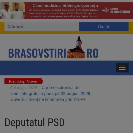
Caută
după:
Toggl
navig
Breaking News
Carte electronică de
9 august 2026
identitate gratuită până pe 29 august 2026.
Guvernul menține finanțarea prin PNRR
Zece troițe istorice din Șcheii
9 august 2026
Brașovului vor fi restaurate. Contractul de
Deputatul PSD
finanțare a fost semnat