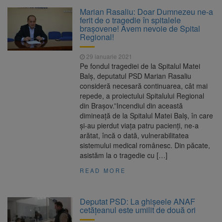
La 97 de ani, a doborât
9 august 2026
Marian Rasaliu: Doar Dumnezeu ne-a
propriul record mondial. Betty Bromage a
ferit de o tragedie în spitalele
zburat din nou pe aripa unui avion
brașovene! Avem nevoie de Spital
Regional!
Avocații fraților Andrew și
9 august 2026
Tristan Tate cer eliberarea lor pe cauțiune în
29 ianuarie 2021
SUA
Pe fondul tragediei de la Spitalul Matei
Balș, deputatul PSD Marian Rasaliu
Se schimbă examenul de
8 august 2026
consideră necesară continuarea, cât mai
medic specialist. Subiecte unice în toată țara,
repede, a proiectului Spitalului Regional
aceeași oră și același barem
din Brașov.”Incendiul din această
dimineață de la Spitalul Matei Balș, în care
Se schimbă regulile pentru
9 august 2026
și-au pierdut viața patru pacienți, ne-a
capsulele de cafea și ambalajele de unică
arătat, încă o dată, vulnerabilitatea
folosință. Noul regulament UE se aplică din 12
sistemului medical românesc. Din păcate,
august
asistăm la o tragedie cu […]
READ MORE
Deputat PSD: La ghişeele ANAF
cetăţeanul este umilit de două ori