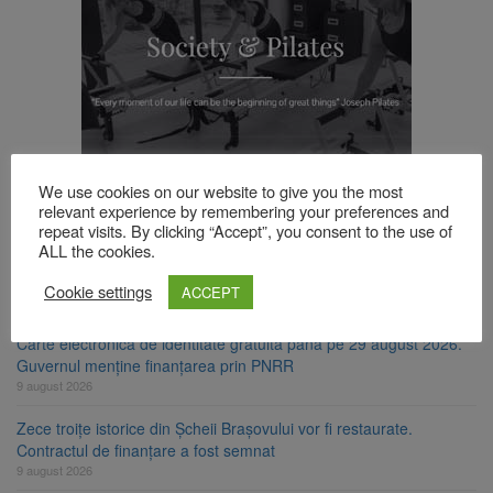
TOP ȘTIRI
We use cookies on our website to give you the most
relevant experience by remembering your preferences and
repeat visits. By clicking “Accept”, you consent to the use of
ALL the cookies.
Se schimbă regulile pentru capsulele de cafea și ambalajele de
unică folosință. Noul regulament UE se aplică din 12 august
Cookie settings
ACCEPT
9 august 2026
Carte electronică de identitate gratuită până pe 29 august 2026.
Guvernul menține finanțarea prin PNRR
9 august 2026
Zece troițe istorice din Șcheii Brașovului vor fi restaurate.
Contractul de finanțare a fost semnat
9 august 2026