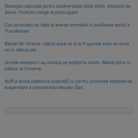
Strategia națională pentru biodiversitate 2026-2030, adoptată de
Senat. Proiectul merge la promulgare
Cod portocaliu de vijelii și averse torențiale în jumătatea estică a
Transilvaniei
Bărbat din Victoria, reținut după ce și-ar fi agresat soția de două
ori în câteva zile
Urmele atelajului i-au condus pe polițiști la cioate. Bărbat prins în
pădure la Ormeniș
AUR a lansat platforma suspeND.ro pentru urmărirea inițiativei de
suspendare a președintelui Nicușor Dan