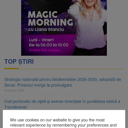
TOP ȘTIRI
Strategia națională pentru biodiversitate 2026-2030, adoptată de
Senat. Proiectul merge la promulgare
6 august 2026
Cod portocaliu de vijelii și averse torențiale în jumătatea estică a
Transilvaniei
6 august 2026
We use cookies on our website to give you the most
Bărbat din Victoria, reținut după ce și-ar fi agresat soția de două
relevant experience by remembering your preferences and