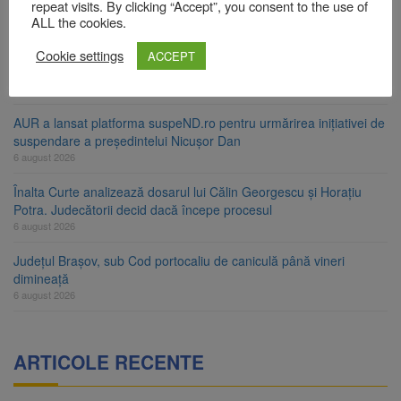
ori în câteva zile
repeat visits. By clicking “Accept”, you consent to the use of
6 august 2026
ALL the cookies.
Urmele atelajului i-au condus pe polițiști la cioate. Bărbat prins în
Cookie settings
ACCEPT
pădure la Ormeniș
6 august 2026
AUR a lansat platforma suspeND.ro pentru urmărirea inițiativei de
suspendare a președintelui Nicușor Dan
6 august 2026
Înalta Curte analizează dosarul lui Călin Georgescu și Horațiu
Potra. Judecătorii decid dacă începe procesul
6 august 2026
Județul Brașov, sub Cod portocaliu de caniculă până vineri
dimineață
6 august 2026
ARTICOLE RECENTE