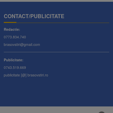
CONTACT/PUBLICITATE
Redactie:
0773.834.740
brasovstiri@gmail.com
Publicitate:
0743.519.669
publicitate [@] brasovstiri.ro