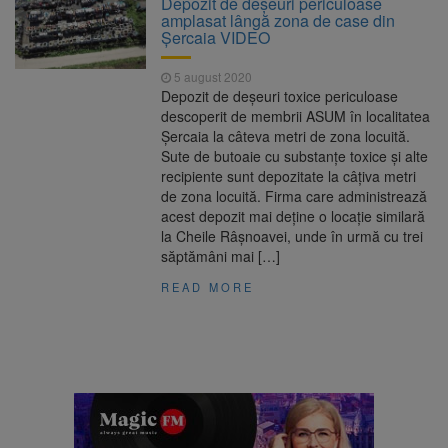
Depozit de deșeuri periculoase
Ormeniș
amplasat lângă zona de case din
AUR a lansat platforma
6 august 2026
Șercaia VIDEO
suspeND.ro pentru urmărirea inițiativei de
suspendare a președintelui Nicușor Dan
5 august 2020
Înalta Curte analizează
6 august 2026
Depozit de deșeuri toxice periculoase
dosarul lui Călin Georgescu și Horațiu Potra.
descoperit de membrii ASUM în localitatea
Judecătorii decid dacă începe procesul
Șercaia la câteva metri de zona locuită.
Strategia națională pentru
6 august 2026
Sute de butoaie cu substanțe toxice și alte
biodiversitate 2026-2030, adoptată de Senat.
recipiente sunt depozitate la câțiva metri
Proiectul merge la promulgare
de zona locuită. Firma care administrează
acest depozit mai deține o locație similară
la Cheile Râșnoavei, unde în urmă cu trei
săptămâni mai […]
READ MORE