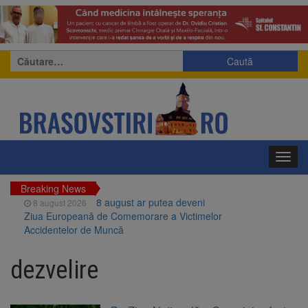
Caută
după:
Toggl
navig
Breaking News
8 august ar putea deveni
8 august 2026
Ziua Europeană de Comemorare a Victimelor
Accidentelor de Muncă
Am început demolarea
8 august 2026
fostului complex Duplex 91, de lângă Piața
dezvelire
Star
Ungaria renunță la apelul
8 august 2026
pentru reducerea consumului de energie.