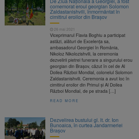
De Ziua Națională a Georgiei, a fost
Nivelul Dunării a început să crească
comemorat eroul georgian Solomon
Asociația Română pentru
8 august 2026
Zaldastanishvili, înmormântat în
Iluminat cere reducerea luminii pe timpul
cimitirul eroilor din Brașov
nopții, nu oprirea iluminatului public
Trafic blocat pe DN1E Brașov
7 august 2026
26 mai 2021
– Poiana Brașov după un accident. Două
Viceprimarul Flavia Boghiu a participat
persoane primesc îngrijiri medicale
astăzi, alături de Excelența sa,
Se schimbă examenul de
8 august 2026
ambasadorul Georgiei în România,
medic specialist. Subiecte unice în toată țara,
Nikoloz Nikolozishvili, la ceremonia
aceeași oră și același barem
dezvelirii pietrei funerare a singurului erou
georgian din Brașov, căzut în cel de Al
Doilea Război Mondial, colonelul Solomon
Zaldastanishvili. Ceremonia a avut loc în
cimitirul eroilor din Primul și Al Doilea
Război Mondial, de pe strada […]
READ MORE
Dezvelirea bustului gl. lt. dr. Ion
Bunoaica, în curtea Jandarmeriei
Brașov