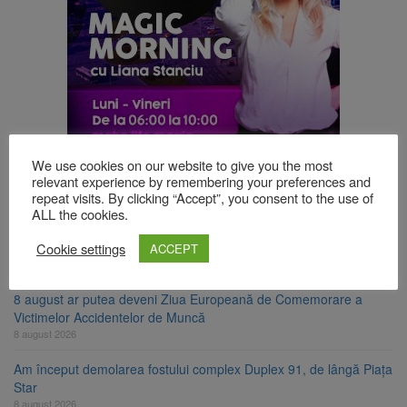
We use cookies on our website to give you the most
TOP ȘTIRI
relevant experience by remembering your preferences and
repeat visits. By clicking “Accept”, you consent to the use of
ALL the cookies.
Se schimbă examenul de medic specialist. Subiecte unice în toată
țara, aceeași oră și același barem
Cookie settings
ACCEPT
8 august 2026
8 august ar putea deveni Ziua Europeană de Comemorare a
Victimelor Accidentelor de Muncă
8 august 2026
Am început demolarea fostului complex Duplex 91, de lângă Piața
Star
8 august 2026