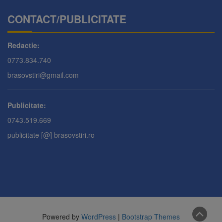
CONTACT/PUBLICITATE
Redactie:
0773.834.740
brasovstiri@gmail.com
Publicitate:
0743.519.669
publicitate [@] brasovstiri.ro
Powered by
WordPress
|
Bootstrap Themes