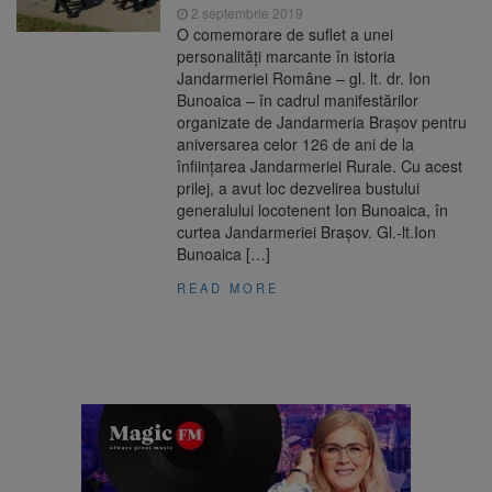
2 septembrie 2019
O comemorare de suflet a unei
personalități marcante în istoria
Jandarmeriei Române – gl. lt. dr. Ion
Bunoaica – în cadrul manifestărilor
organizate de Jandarmeria Brașov pentru
aniversarea celor 126 de ani de la
înființarea Jandarmeriei Rurale. Cu acest
prilej, a avut loc dezvelirea bustului
generalului locotenent Ion Bunoaica, în
curtea Jandarmeriei Braşov. Gl.-lt.Ion
Bunoaica […]
READ MORE