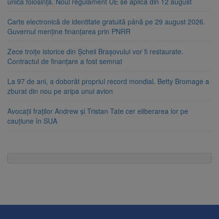
unică folosință. Noul regulament UE se aplică din 12 august
Carte electronică de identitate gratuită până pe 29 august 2026.
Guvernul menține finanțarea prin PNRR
Zece troițe istorice din Șcheii Brașovului vor fi restaurate.
Contractul de finanțare a fost semnat
La 97 de ani, a doborât propriul record mondial. Betty Bromage a
zburat din nou pe aripa unui avion
Avocații fraților Andrew și Tristan Tate cer eliberarea lor pe
cauțiune în SUA