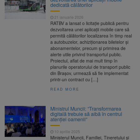
dedicată călătorilor
21 ianuarie 2026
RATBV a lansat o licitație publică pentru
dezvoltarea unei aplicații mobile care să
permită călătorilor localizarea în timp real
a autobuzelor, achiziționarea biletelor și
abonamentelor, precum și primirea de
alerte utile privind transportul public.
Proiectul, aflat de mai mult timp în
planurile operatorului de transport public
din Brașov, urmează să fie implementat
printr-un contract cu […]
READ MORE
Ministrul Muncii: ”Transformarea
digitală trebuie să aibă în centrul
atenției oamenii”
10 aprilie 2025
Ministerul Muncii, Familiei, Tineretului și