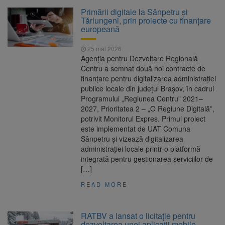
La 97 de ani, a doborât
9 august 2026
Primării digitale la Sânpetru și
propriul record mondial. Betty Bromage a
Tărlungeni, prin proiecte cu finanțare
zburat din nou pe aripa unui avion
europeană
Avocații fraților Andrew și
9 august 2026
25 mai 2026
Tristan Tate cer eliberarea lor pe cauțiune în
Agenția pentru Dezvoltare Regională
SUA
Centru a semnat două noi contracte de
finanțare pentru digitalizarea administrației
Se schimbă examenul de
8 august 2026
publice locale din județul Brașov, în cadrul
medic specialist. Subiecte unice în toată țara,
Programului „Regiunea Centru” 2021–
aceeași oră și același barem
2027, Prioritatea 2 – „O Regiune Digitală”,
potrivit Monitorul Expres. Primul proiect
Se schimbă regulile pentru
9 august 2026
este implementat de UAT Comuna
capsulele de cafea și ambalajele de unică
Sânpetru și vizează digitalizarea
folosință. Noul regulament UE se aplică din 12
administrației locale printr-o platformă
august
integrată pentru gestionarea serviciilor de
[…]
READ MORE
RATBV a lansat o licitație pentru
dezvoltarea unei aplicații mobile