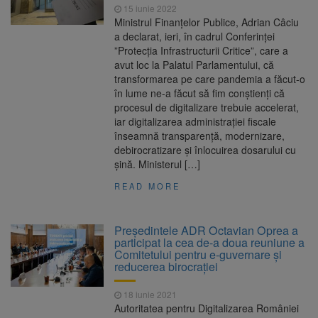
15 iunie 2022
Ministrul Finanţelor Publice, Adrian Câciu
a declarat, ieri, în cadrul Conferinţei
”Protecţia Infrastructurii Critice”, care a
avut loc la Palatul Parlamentului, că
transformarea pe care pandemia a făcut-o
în lume ne-a făcut să fim conştienţi că
procesul de digitalizare trebuie accelerat,
iar digitalizarea administraţiei fiscale
înseamnă transparenţă, modernizare,
debirocratizare şi înlocuirea dosarului cu
şină. Ministerul […]
READ MORE
Preşedintele ADR Octavian Oprea a
participat la cea de-a doua reuniune a
Comitetului pentru e-guvernare şi
reducerea birocraţiei
18 iunie 2021
Autoritatea pentru Digitalizarea României