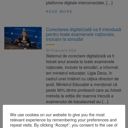
platforme digitale interconectate, […]
READ MORE
Corectarea digitalizată va fi introdusă
pentru toate examenele naționale,
inclusiv la simulări
16 ianuarie 2024
Sistemul de corectare digitalizată va fi
folosit anul acesta la toate examenele
naţionale, inclusiv la simulări, a informat
ieri ministrul educaţiei, Ligia Deca, în
cadrul unei întâlniri cu câțiva directori de
şcoli. Ministrul Educaţiei a menţionat că
peste 90% dintre profesorii care au folosit
metoda la ediţia din toamna trecută a
examenului de bacalaureat au […]
READ MORE
We use cookies on our website to give you the most
relevant experience by remembering your preferences and
repeat visits. By clicking “Accept”, you consent to the use of