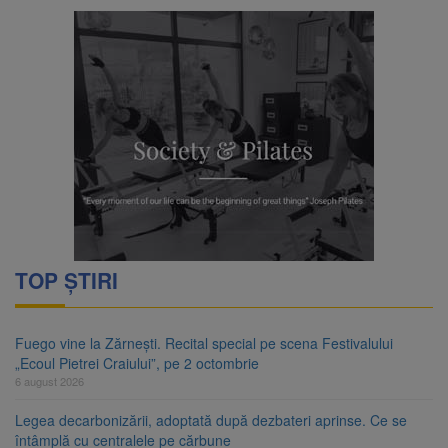
TOP ȘTIRI
Fuego vine la Zărnești. Recital special pe scena Festivalului
„Ecoul Pietrei Craiului”, pe 2 octombrie
6 august 2026
Legea decarbonizării, adoptată după dezbateri aprinse. Ce se
întâmplă cu centralele pe cărbune