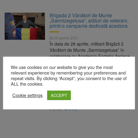
Brigada 2 Vânători de Munte
„Sarmizegetusa”, alături de veterani,
printr-o campanie dedicată acestora
29 aprilie 2021
În data de 28 aprilie, militarii Brigăzii 2
Vânători de Munte „Sarmizegetusa” în
colaborare cu Academia Forțelor Aeriene
“Henri Coandă” și Colegiul Național Militar
We use cookies on our website to give you the most
„Dimitrie Cantemir” au distribuit pachetele
relevant experience by remembering your preferences and
cadou pregătite pentru veteranii de război
repeat visits. By clicking “Accept”, you consent to the use of
din Tărlungeni, Teliu, Lunca Câlnicului,
ALL the cookies.
Feldioara și Ungra. „Patriotismul, cu toate
acestea, nu este iubirea țărânei, ci iubirea
Cookie settings
ACCEPT
trecutului. Fără […]
READ MORE