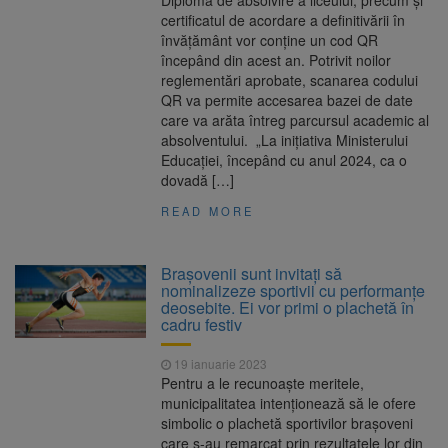
Diploma de absolvire a liceului, precum şi
certificatul de acordare a definitivării în
învăţământ vor conţine un cod QR
începând din acest an. Potrivit noilor
reglementări aprobate, scanarea codului
QR va permite accesarea bazei de date
care va arăta întreg parcursul academic al
absolventului. „La iniţiativa Ministerului
Educaţiei, începând cu anul 2024, ca o
dovadă […]
READ MORE
Brașovenii sunt invitați să
nominalizeze sportivii cu performanțe
deosebite. Ei vor primi o plachetă în
cadru festiv
19 ianuarie 2023
Pentru a le recunoaște meritele,
municipalitatea intenționează să le ofere
simbolic o plachetă sportivilor brașoveni
care s-au remarcat prin rezultatele lor din