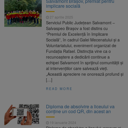
Salvamont Brașov, premiat pentru
are loc între 14 și 16 august
implicare socială
Uniunea Europeană acordă
6 august 2026
Ucrainei încă 1,4 miliarde de euro din
27 aprilie 2025
veniturile activelor rusești înghețate
Serviciul Public Județean Salvamont –
Motorina a ajuns la 11,68 lei
6 august 2026
Salvaspeo Brașov a fost distins cu
în unele benzinării
“Premiul de Excelență în Implicare
Socială”, în cadrul Galei Mecenatului și a
Fuego vine la Zărnești.
6 august 2026
Voluntariatului, eveniment organizat de
Recital special pe scena Festivalului „Ecoul
Fundația Rafael. Distincția vine ca o
Pietrei Craiului”, pe 2 octombrie
recunoaștere a dedicării continue a
echipei Salvamont în sprijinul comunității și
al intervențiilor care salvează vieți.
„Această apreciere ne onorează profund și
[…]
READ MORE
Diploma de absolvire a liceului va
conține un cod QR, din acest an
19 ianuarie 2024