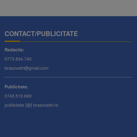
CONTACT/PUBLICITATE
Redactie:
0773.834.740
brasovstiri@gmail.com
Publicitate:
0743.519.669
publicitate [@] brasovstiri.ro