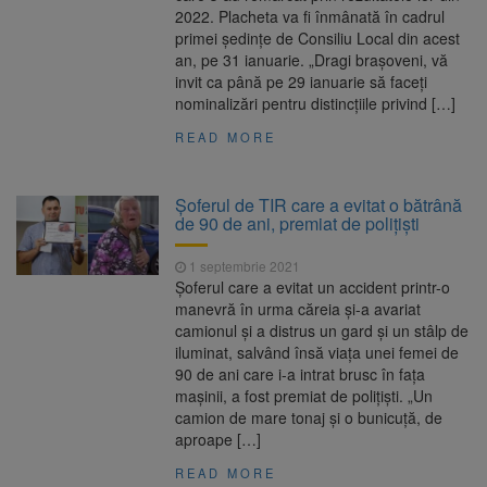
2022. Placheta va fi înmânată în cadrul
primei ședințe de Consiliu Local din acest
an, pe 31 ianuarie. „Dragi brașoveni, vă
invit ca până pe 29 ianuarie să faceți
nominalizări pentru distincțiile privind […]
READ MORE
Șoferul de TIR care a evitat o bătrână
de 90 de ani, premiat de polițiști
1 septembrie 2021
Şoferul care a evitat un accident printr-o
manevră în urma căreia şi-a avariat
camionul şi a distrus un gard şi un stâlp de
iluminat, salvând însă viaţa unei femei de
90 de ani care i-a intrat brusc în faţa
maşinii, a fost premiat de polițiști. „Un
camion de mare tonaj și o bunicuță, de
aproape […]
READ MORE