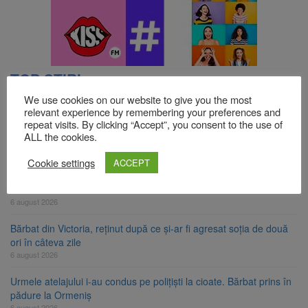
TOP ȘTIRI
We use cookies on our website to give you the most
relevant experience by remembering your preferences and
Strategia națională pentru biodiversitate 2026-2030, adoptată de
repeat visits. By clicking “Accept”, you consent to the use of
ALL the cookies.
Senat. Proiectul merge la promulgare
6 august 2026
Cookie settings
ACCEPT
Cod portocaliu de vijelii și averse torențiale în jumătatea estică a
Transilvaniei
6 august 2026
Bărbat din Victoria, reținut după ce și-ar fi agresat soția de două
ori în câteva zile
6 august 2026
Urmele atelajului i-au condus pe polițiști la cioate. Bărbat prins în
pădure la Ormeniș
6 august 2026