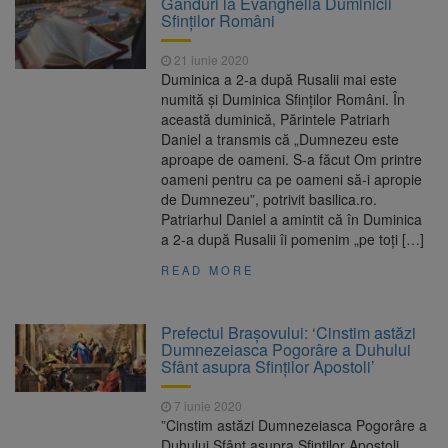
Gânduri la Evanghelia Duminicii
Ormeniș
Sfinţilor Români
AUR a lansat platforma
6 august 2026
suspeND.ro pentru urmărirea inițiativei de
21 iunie 2020
suspendare a președintelui Nicușor Dan
Duminica a 2-a după Rusalii mai este
Înalta Curte analizează
6 august 2026
numită şi Duminica Sfinţilor Români. În
dosarul lui Călin Georgescu și Horațiu Potra.
această duminică, Părintele Patriarh
Judecătorii decid dacă începe procesul
Daniel a transmis că „Dumnezeu este
Strategia națională pentru
6 august 2026
aproape de oameni. S-a făcut Om printre
biodiversitate 2026-2030, adoptată de Senat.
oameni pentru ca pe oameni să-i apropie
Proiectul merge la promulgare
de Dumnezeu”, potrivit basilica.ro.
Patriarhul Daniel a amintit că în Duminica
a 2-a după Rusalii îi pomenim „pe toți […]
READ MORE
Prefectul Brașovului: ‘Cinstim astăzi
Dumnezeiasca Pogorâre a Duhului
Sfânt asupra Sfinţilor Apostoli’
7 iunie 2020
”Cinstim astăzi Dumnezeiasca Pogorâre a
Duhului Sfânt asupra Sfinţilor Apostoli