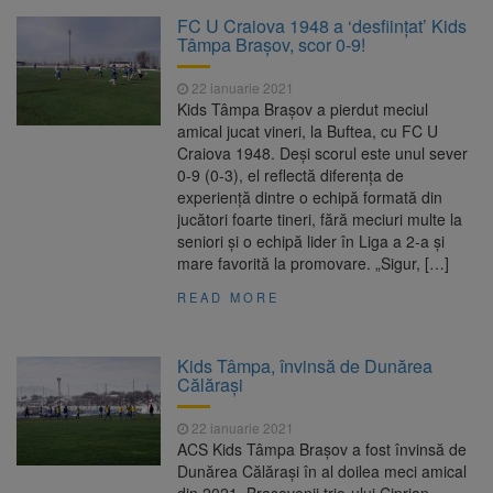
La 97 de ani, a doborât
9 august 2026
FC U Craiova 1948 a ‘desființat’ Kids
propriul record mondial. Betty Bromage a
Tâmpa Brașov, scor 0-9!
zburat din nou pe aripa unui avion
22 ianuarie 2021
Avocații fraților Andrew și
9 august 2026
Kids Tâmpa Brașov a pierdut meciul
Tristan Tate cer eliberarea lor pe cauțiune în
amical jucat vineri, la Buftea, cu FC U
SUA
Craiova 1948. Deși scorul este unul sever
0-9 (0-3), el reflectă diferența de
Se schimbă examenul de
8 august 2026
experiență dintre o echipă formată din
medic specialist. Subiecte unice în toată țara,
jucători foarte tineri, fără meciuri multe la
aceeași oră și același barem
seniori și o echipă lider în Liga a 2-a și
mare favorită la promovare. „Sigur, […]
Se schimbă regulile pentru
9 august 2026
capsulele de cafea și ambalajele de unică
READ MORE
folosință. Noul regulament UE se aplică din 12
august
Kids Tâmpa, învinsă de Dunărea
Călărași
22 ianuarie 2021
ACS Kids Tâmpa Brașov a fost învinsă de
Dunărea Călărași în al doilea meci amical