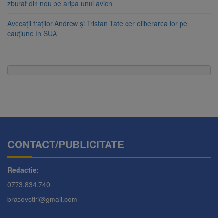
zburat din nou pe aripa unui avion
Avocații fraților Andrew și Tristan Tate cer eliberarea lor pe
cauțiune în SUA
CONTACT/PUBLICITATE
Redactie:
0773.834.740
brasovstiri@gmail.com