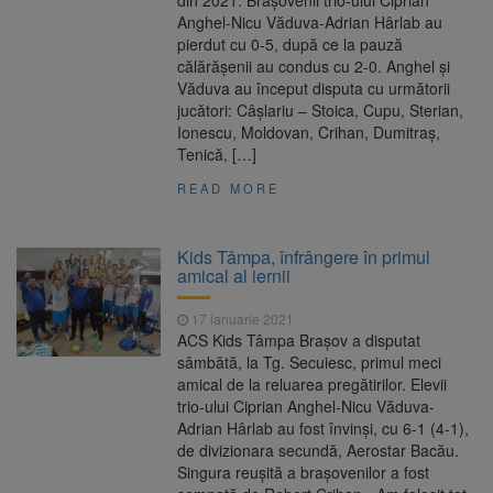
din 2021. Brașovenii trio-ului Ciprian
Anghel-Nicu Văduva-Adrian Hârlab au
pierdut cu 0-5, după ce la pauză
călărășenii au condus cu 2-0. Anghel și
Văduva au început disputa cu următorii
jucători: Câșlariu – Stoica, Cupu, Sterian,
Ionescu, Moldovan, Crihan, Dumitraș,
Tenică, […]
READ MORE
Kids Tâmpa, înfrângere în primul
amical al iernii
17 ianuarie 2021
ACS Kids Tâmpa Brașov a disputat
sâmbătă, la Tg. Secuiesc, primul meci
amical de la reluarea pregătirilor. Elevii
trio-ului Ciprian Anghel-Nicu Văduva-
Adrian Hârlab au fost învinși, cu 6-1 (4-1),
de divizionara secundă, Aerostar Bacău.
Singura reușită a brașovenilor a fost