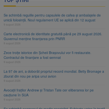
Se schimbă regulile pentru capsulele de cafea și ambalajele de
unică folosință. Noul regulament UE se aplică din 12 august
9 august 2026
Carte electronică de identitate gratuită până pe 29 august 2026.
Guvernul menține finanțarea prin PNRR
9 august 2026
Zece troițe istorice din Șcheii Brașovului vor fi restaurate.
Contractul de finanțare a fost semnat
9 august 2026
La 97 de ani, a doborât propriul record mondial. Betty Bromage a
zburat din nou pe aripa unui avion
9 august 2026
Avocații fraților Andrew și Tristan Tate cer eliberarea lor pe
cauțiune în SUA
9 august 2026
Se schimbă examenul de medic specialist. Subiecte unice în toată