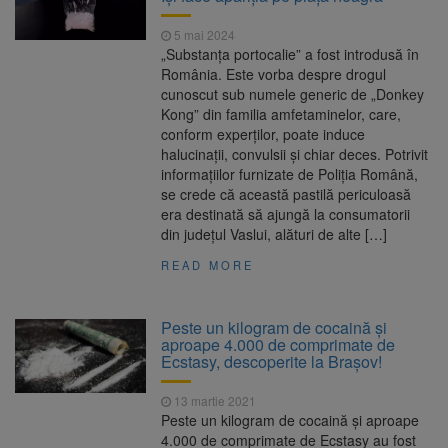
5 mai 2024
„Substanța portocalie” a fost introdusă în
România. Este vorba despre drogul
cunoscut sub numele generic de „Donkey
Kong” din familia amfetaminelor, care,
conform experților, poate induce
halucinații, convulsii și chiar deces. Potrivit
informațiilor furnizate de Poliția Română,
se crede că această pastilă periculoasă
era destinată să ajungă la consumatorii
din județul Vaslui, alături de alte […]
READ MORE
Peste un kilogram de cocaină şi
aproape 4.000 de comprimate de
Ecstasy, descoperite la Brașov!
13 martie 2021
Peste un kilogram de cocaină şi aproape
4.000 de comprimate de Ecstasy au fost