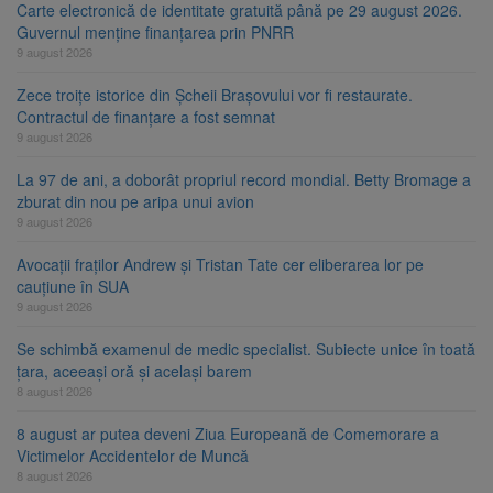
Carte electronică de identitate gratuită până pe 29 august 2026.
Guvernul menține finanțarea prin PNRR
9 august 2026
Zece troițe istorice din Șcheii Brașovului vor fi restaurate.
Contractul de finanțare a fost semnat
9 august 2026
La 97 de ani, a doborât propriul record mondial. Betty Bromage a
zburat din nou pe aripa unui avion
9 august 2026
Avocații fraților Andrew și Tristan Tate cer eliberarea lor pe
cauțiune în SUA
9 august 2026
Se schimbă examenul de medic specialist. Subiecte unice în toată
țara, aceeași oră și același barem
8 august 2026
8 august ar putea deveni Ziua Europeană de Comemorare a
Victimelor Accidentelor de Muncă
8 august 2026