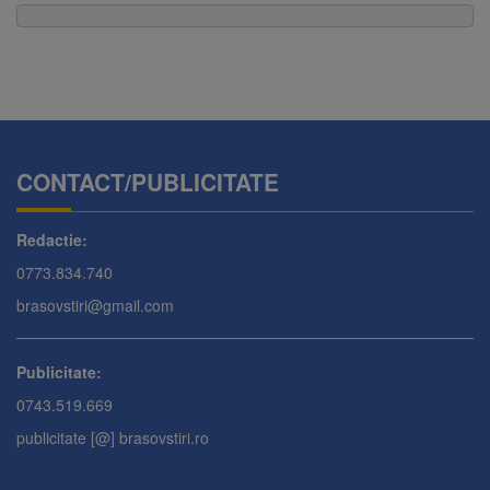
CONTACT/PUBLICITATE
Redactie:
0773.834.740
brasovstiri@gmail.com
Publicitate:
0743.519.669
publicitate [@] brasovstiri.ro