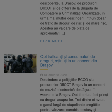
descoperite, la Brașov, de procurorii
DIICOT și de ofițerii de la Brigada de
Combatere a Criminalității Organizate, în
urma mai multor descinderi, într-un dosar
de trafic de droguri de risc și de mare risc.
Acestea au valoare de piață de
aproximativ […]
READ MORE
Opt traficanți și consumatori de
droguri, reținuți la un concert din
Brașov
13 ianuarie 2020
Descindere a polițiștilor BCCO și a
procurorilor DIICOT Brașov la un concert
de muzică electronică desfășurat în
weekend la Brașov. Opt tineri au fost prinși
cu droguri asupra lor. Trei dintre ei aveau
o gamă largă de stupefiante pregătite
pentru vânzare: canabis, ecstasy și