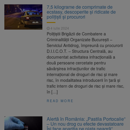
La 97 de ani, a doborât
9 august 2026
7,5 kilograme de comprimate de
propriul record mondial. Betty Bromage a
ecstasy, descoperite și ridicate de
zburat din nou pe aripa unui avion
polițiști și procurori
Avocații fraților Andrew și
9 august 2026
4 iulie 2024
Tristan Tate cer eliberarea lor pe cauțiune în
Polițiștii Brigăzii de Combatere a
SUA
Criminalității Organizate București –
Serviciul Antidrog, împreună cu procurorii
Se schimbă examenul de
8 august 2026
D.I.I.C.O.T. – Structura Centrală, au
medic specialist. Subiecte unice în toată țara,
documentat activitatea infracțională a
aceeași oră și același barem
două persoane cercetate pentru
săvârșirea infracțiunilor de trafic
Se schimbă regulile pentru
9 august 2026
internațional de droguri de risc și mare
capsulele de cafea și ambalajele de unică
risc, în modalitatea introducerii în țară și
folosință. Noul regulament UE se aplică din 12
trafic intern de droguri de risc și mare risc,
august
în […]
READ MORE
Alertă în România: „Pastila Portocalie”
– Un nou drog cu efecte devastatoare
Își face apariția pe piața neagră”