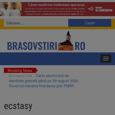
Caută
după:
Toggl
navig
Breaking News
Carte electronică de
9 august 2026
identitate gratuită până pe 29 august 2026.
Guvernul menține finanțarea prin PNRR
Zece troițe istorice din Șcheii
9 august 2026
Brașovului vor fi restaurate. Contractul de
ecstasy
finanțare a fost semnat