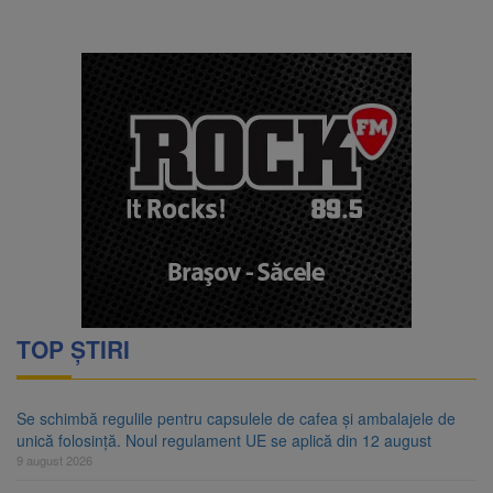
TOP ȘTIRI
Se schimbă regulile pentru capsulele de cafea și ambalajele de
unică folosință. Noul regulament UE se aplică din 12 august
9 august 2026