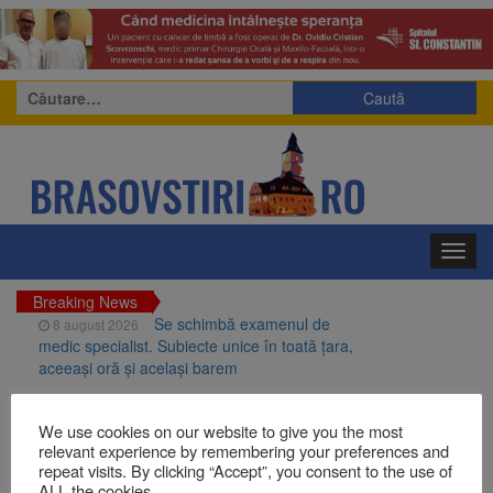
Caută
după:
Toggl
navig
Breaking News
Se schimbă examenul de
8 august 2026
medic specialist. Subiecte unice în toată țara,
aceeași oră și același barem
8 august ar putea deveni
8 august 2026
Ziua Europeană de Comemorare a Victimelor
Eliza Buceschi
We use cookies on our website to give you the most
Accidentelor de Muncă
relevant experience by remembering your preferences and
Am început demolarea
8 august 2026
repeat visits. By clicking “Accept”, you consent to the use of
fostului complex Duplex 91, de lângă Piața
ALL the cookies.