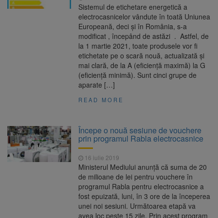
Sistemul de etichetare energetică a
electrocasnicelor vândute în toată Uniunea
Europeană, deci şi în România, s-a
modificat , începând de astăzi . Astfel, de
la 1 martie 2021, toate produsele vor fi
etichetate pe o scară nouă, actualizată și
mai clară, de la A (eficiență maximă) la G
(eficiență minimă). Sunt cinci grupe de
aparate […]
READ MORE
Începe o nouă sesiune de vouchere
prin programul Rabla electrocasnice
16 iulie 2019
Ministerul Mediului anunță că suma de 20
de milioane de lei pentru vouchere în
programul Rabla pentru electrocasnice a
fost epuizată, luni, în 3 ore de la începerea
unei noi sesiuni. Următoarea etapă va
avea loc peste 15 zile. Prin acest program