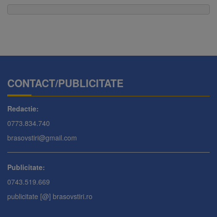
CONTACT/PUBLICITATE
Redactie:
0773.834.740
brasovstiri@gmail.com
Publicitate:
0743.519.669
publicitate [@] brasovstiri.ro