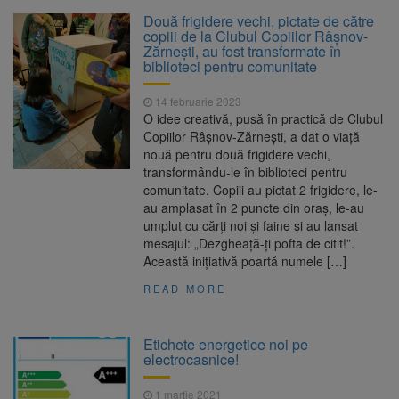
La 97 de ani, a doborât
9 august 2026
Două frigidere vechi, pictate de către
propriul record mondial. Betty Bromage a
copiii de la Clubul Copiilor Râșnov-
zburat din nou pe aripa unui avion
Zărnești, au fost transformate în
biblioteci pentru comunitate
Avocații fraților Andrew și
9 august 2026
Tristan Tate cer eliberarea lor pe cauțiune în
14 februarie 2023
SUA
O idee creativă, pusă în practică de Clubul
Copiilor Râșnov-Zărnești, a dat o viață
Se schimbă examenul de
8 august 2026
nouă pentru două frigidere vechi,
medic specialist. Subiecte unice în toată țara,
transformându-le în biblioteci pentru
aceeași oră și același barem
comunitate. Copiii au pictat 2 frigidere, le-
au amplasat în 2 puncte din oraș, le-au
Se schimbă regulile pentru
9 august 2026
umplut cu cărți noi și faine și au lansat
capsulele de cafea și ambalajele de unică
mesajul: „Dezgheață-ți pofta de citit!”.
folosință. Noul regulament UE se aplică din 12
Această inițiativă poartă numele […]
august
READ MORE
Etichete energetice noi pe
electrocasnice!
1 martie 2021