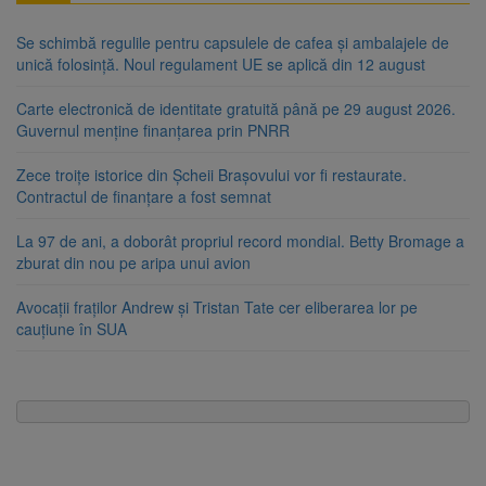
Se schimbă regulile pentru capsulele de cafea și ambalajele de
unică folosință. Noul regulament UE se aplică din 12 august
Carte electronică de identitate gratuită până pe 29 august 2026.
Guvernul menține finanțarea prin PNRR
Zece troițe istorice din Șcheii Brașovului vor fi restaurate.
Contractul de finanțare a fost semnat
La 97 de ani, a doborât propriul record mondial. Betty Bromage a
zburat din nou pe aripa unui avion
Avocații fraților Andrew și Tristan Tate cer eliberarea lor pe
cauțiune în SUA