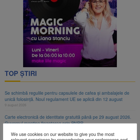
TOP ȘTIRI
Se schimbă regulile pentru capsulele de cafea și ambalajele de
unică folosință. Noul regulament UE se aplică din 12 august
9 august 2026
Carte electronică de identitate gratuită până pe 29 august 2026.
Guvernul menține finanțarea prin PNRR
9 august 2026
We use cookies on our website to give you the most
relevant experience by remembering your preferences and