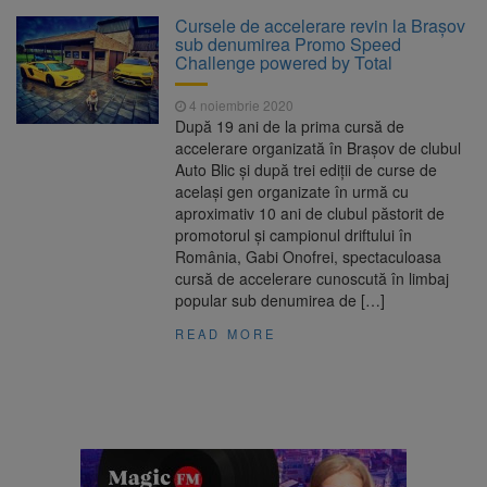
La 97 de ani, a doborât
9 august 2026
Cursele de accelerare revin la Brașov
propriul record mondial. Betty Bromage a
sub denumirea Promo Speed
zburat din nou pe aripa unui avion
Challenge powered by Total
Avocații fraților Andrew și
9 august 2026
4 noiembrie 2020
Tristan Tate cer eliberarea lor pe cauțiune în
După 19 ani de la prima cursă de
SUA
accelerare organizată în Brașov de clubul
Auto Blic și după trei ediții de curse de
Se schimbă examenul de
8 august 2026
același gen organizate în urmă cu
medic specialist. Subiecte unice în toată țara,
aproximativ 10 ani de clubul păstorit de
aceeași oră și același barem
promotorul și campionul driftului în
România, Gabi Onofrei, spectaculoasa
Se schimbă regulile pentru
9 august 2026
cursă de accelerare cunoscută în limbaj
capsulele de cafea și ambalajele de unică
popular sub denumirea de […]
folosință. Noul regulament UE se aplică din 12
august
READ MORE