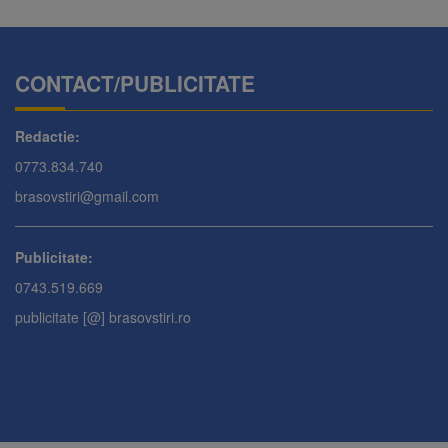
CONTACT/PUBLICITATE
Redactie:
0773.834.740
brasovstiri@gmail.com
Publicitate:
0743.519.669
publicitate [@] brasovstiri.ro