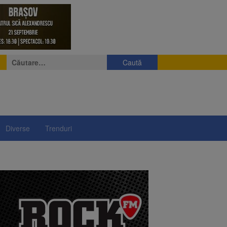
Caută
după:
Diverse
Trenduri
e
eniș
președintelui Nicușor