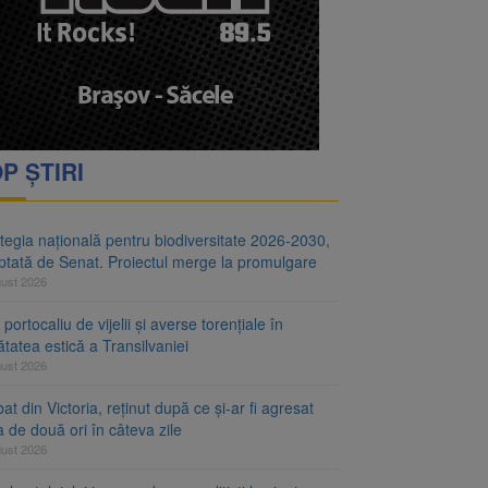
i decid dacă începe
ul merge la promulgare
P ȘTIRI
tegia națională pentru biodiversitate 2026-2030,
ptată de Senat. Proiectul merge la promulgare
gust 2026
portocaliu de vijelii și averse torențiale în
tatea estică a Transilvaniei
gust 2026
at din Victoria, reținut după ce și-ar fi agresat
a de două ori în câteva zile
gust 2026