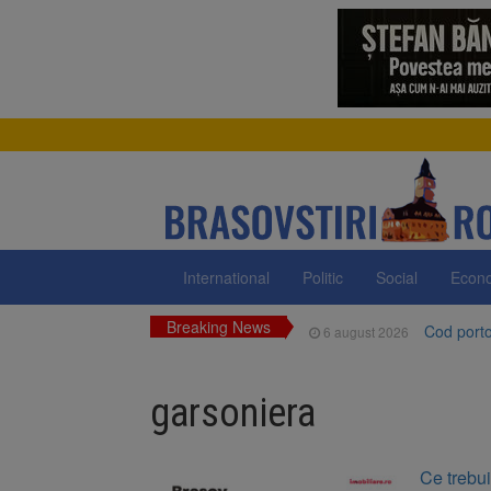
International
Politic
Social
Econ
Breaking News
Cod portoc
6 august 2026
Bărbat din
6 august 2026
garsoniera
Urmele at
6 august 2026
AUR a lan
6 august 2026
Ce trebui
Dan