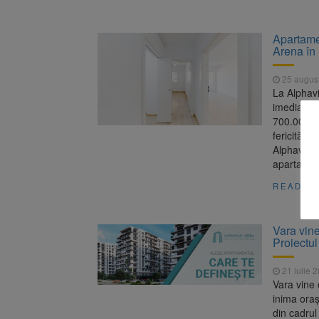
Apartamen
Arena în
25 augus
La Alphavi
imediată, 
700.000 le
fericită p
Alphaville
apartamen
READ M
Vara vine
Proiectul
21 iulie 
Vara vine 
inima oraș
din cadrul