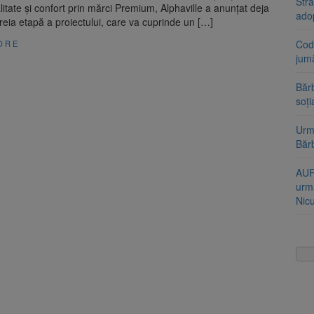
Stra
litate și confort prin mărci Premium, Alphaville a anunțat deja
ado
reia etapă a proiectului, care va cuprinde un […]
Cod 
ORE
jumă
Bărb
soți
Urme
Băr
AUR
urmă
Nic