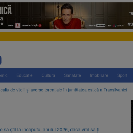
omic
Educatie
Cultura
Sanatate
Imobiliare
Sport
aliu de vijelii și averse torențiale în jumătatea estică a Transilvaniei
 Victoria, reținut după ce și-ar fi agresat soția de două ori în câteva zil
elajului i-au condus pe polițiști la cioate. Bărbat prins în pădure la Orm
sat platforma suspeND.ro pentru urmărirea inițiativei de suspendare a 
e să știi la începutul anului 2026, dacă vrei să-ți