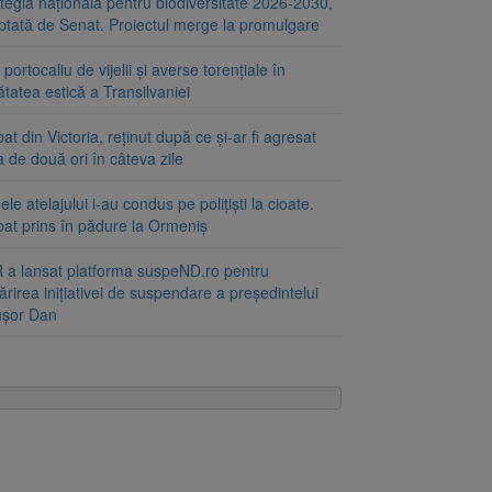
tegia națională pentru biodiversitate 2026-2030,
ptată de Senat. Proiectul merge la promulgare
portocaliu de vijelii și averse torențiale în
tatea estică a Transilvaniei
at din Victoria, reținut după ce și-ar fi agresat
a de două ori în câteva zile
le atelajului i-au condus pe polițiști la cioate.
bat prins în pădure la Ormeniș
 a lansat platforma suspeND.ro pentru
rirea inițiativei de suspendare a președintelui
ușor Dan