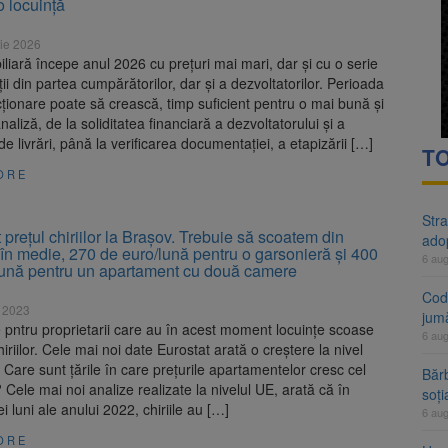
o locuință
rte analizează dosarul lui Călin Georgescu și Horațiu Potra. Judecători
ie 2026
 națională pentru biodiversitate 2026-2030, adoptată de Senat. Proiect
iliară începe anul 2026 cu prețuri mai mari, dar și cu o serie
ii din partea cumpărătorilor, dar și a dezvoltatorilor. Perioada
ționare poate să crească, timp suficient pentru o mai bună și
naliză, de la soliditatea financiară a dezvoltatorului și a
 de livrări, până la verificarea documentației, a etapizării […]
TO
ORE
Stra
 prețul chiriilor la Brașov. Trebuie să scoatem din
ado
în medie, 270 de euro/lună pentru o garsonieră și 400
6 au
lună pentru un apartament cu două camere
Cod 
e 2023
jumă
 pntru proprietarii care au în acest moment locuințe scoase
6 au
hiriilor. Cele mai noi date Eurostat arată o creștere la nivel
Care sunt țările în care prețurile apartamentelor cresc cel
Bărb
 Cele mai noi analize realizate la nivelul UE, arată că în
soți
ei luni ale anului 2022, chiriile au […]
6 au
ORE