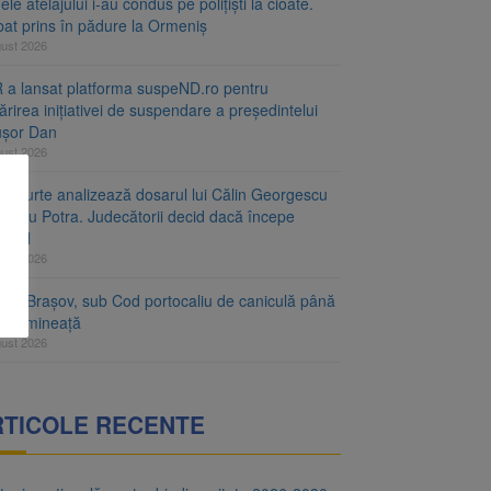
le atelajului i-au condus pe polițiști la cioate.
bat prins în pădure la Ormeniș
gust 2026
 a lansat platforma suspeND.ro pentru
rirea inițiativei de suspendare a președintelui
ușor Dan
gust 2026
ta Curte analizează dosarul lui Călin Georgescu
orațiu Potra. Judecătorii decid dacă începe
cesul
gust 2026
ețul Brașov, sub Cod portocaliu de caniculă până
ri dimineață
gust 2026
RTICOLE RECENTE