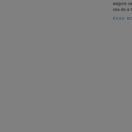
asigure ca
cea de-a t
READ M