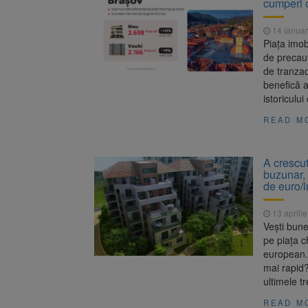
cumperi 
Înalta Cu
6 august 2026
procesul
14 ianuar
Strategia
6 august 2026
Piața imob
de precauț
de tranzac
benefică a
istoricului
READ M
A crescut
buzunar, 
de euro/
13 aprili
Vești bune
pe piața c
european. 
mai rapid?
ultimele tr
READ M