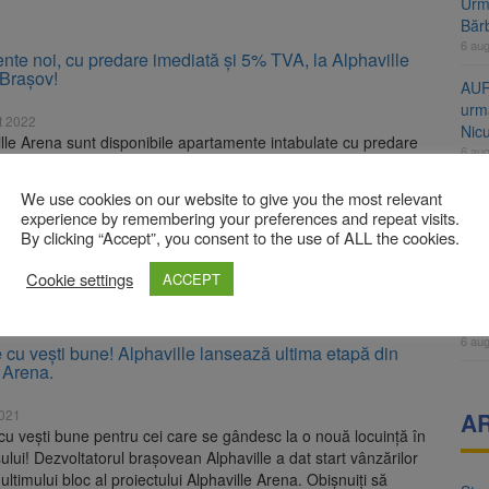
Urme
Băr
6 au
te noi, cu predare imediată și 5% TVA, la Alphaville
 Brașov!
AUR
urmă
t 2022
Nic
lle Arena sunt disponibile apartamente intabulate cu predare
6 au
în Brașov! Apartamentele se încadrează în plafonul de
i și vor putea fi achiziționate cu 5% TVA. Luna iulie a fost una
Înal
We use cookies on our website to give you the most relevant
entru cei care au ales o locuință nouă in Proiectul Rezidential
și H
experience by remembering your preferences and repeat visits.
 Arena. Dezvoltatorul imobiliar a început predările
By clicking “Accept”, you consent to the use of ALL the cookies.
pro
telor pentru Corpul […]
6 au
Cookie settings
ACCEPT
ORE
Jud
vine
6 au
 cu vești bune! Alphaville lansează ultima etapă din
 Arena.
2021
A
cu vești bune pentru cei care se gândesc la o nouă locuință în
ului! Dezvoltatorul brașovean Alphaville a dat start vânzărilor
 ultimului bloc al proiectului Alphaville Arena. Obișnuiți să