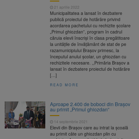
21 aprilie 2022
Municipalitatea a lansat în dezbatere
publică proiectul de hotărâre privind
acordarea pachetului cu rechizite şcolare
„Primul ghiozdan”, program în cadrul
căruia elevii înscrişi în clasa pregătitoare
la unităţile de învăţământ de stat de pe
razamunicipiului Braşov primesc, la
începutul anului școlar, un ghiozdan cu
rechizitele necesare. ,,Primăria Brașov a
lansat în dezbatere proiectul de hotărâre
[…]
READ MORE
Aproape 2.400 de boboci din Braşov
au primit „Primul ghiozdan”
14 septembrie 2021
Elevii din Braşov care au intrat la şcoală
au primit câte un ghiozdan plin cu