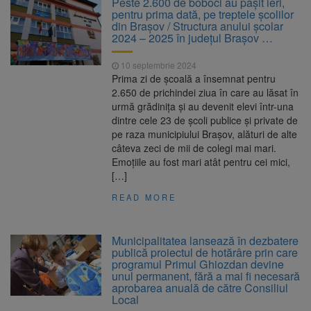
Peste 2.600 de boboci au pășit ieri,
Nivelul Dunării a început să crească
pentru prima dată, pe treptele școlilor
Asociația Română pentru
8 august 2026
din Brașov / Structura anului școlar
Iluminat cere reducerea luminii pe timpul
2024 – 2025 în județul Brașov …
nopții, nu oprirea iluminatului public
Trafic blocat pe DN1E Brașov
7 august 2026
10 septembrie 2024
– Poiana Brașov după un accident. Două
Prima zi de școală a însemnat pentru
persoane primesc îngrijiri medicale
2.650 de prichindei ziua în care au lăsat în
Se schimbă examenul de
8 august 2026
urmă grădinița și au devenit elevi într-una
medic specialist. Subiecte unice în toată țara,
dintre cele 23 de școli publice și private de
aceeași oră și același barem
pe raza municipiului Brașov, alături de alte
câteva zeci de mii de colegi mai mari.
Emoțiile au fost mari atât pentru cei mici,
[…]
READ MORE
Municipalitatea lansează în dezbatere
publică proiectul de hotărâre prin care
programul Primul Ghiozdan devine
unul permanent, fără a mai fi necesară
aprobarea anuală de către Consiliul
Local