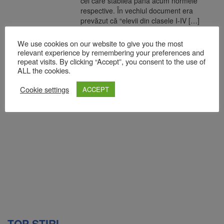
cel care stabilea până acum normele
respective. În vechiul document era
prevăzut că “elevii din clasele I-IV […]
READ MORE
We use cookies on our website to give you the most
relevant experience by remembering your preferences and
repeat visits. By clicking “Accept”, you consent to the use of
ALL the cookies.
Cookie settings
ACCEPT
TOP ȘTIRI