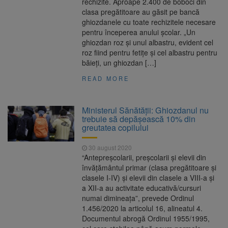
rechizite. Aproape 2.400 de boboci din
clasa pregătitoare au găsit pe bancă
ghiozdanele cu toate rechizitele necesare
pentru începerea anului şcolar. „Un
ghiozdan roz şi unul albastru, evident cel
roz fiind pentru fetiţe şi cel albastru pentru
băieţi, un ghiozdan […]
READ MORE
Ministerul Sănătății: Ghiozdanul nu
trebuie să depășească 10% din
greutatea copilului
30 august 2020
“Antepreșcolarii, preșcolarii și elevii din
învățământul primar (clasa pregătitoare și
clasele I-IV) și elevii din clasele a VIII-a și
a XII-a au activitate educativă/cursuri
numai dimineața”, prevede Ordinul
1.456/2020 la articolul 16, alineatul 4.
Documentul abrogă Ordinul 1955/1995,