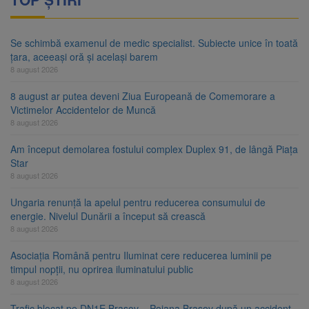
Se schimbă examenul de medic specialist. Subiecte unice în toată
țara, aceeași oră și același barem
8 august 2026
8 august ar putea deveni Ziua Europeană de Comemorare a
Victimelor Accidentelor de Muncă
8 august 2026
Am început demolarea fostului complex Duplex 91, de lângă Piața
Star
8 august 2026
Ungaria renunță la apelul pentru reducerea consumului de
energie. Nivelul Dunării a început să crească
8 august 2026
Asociația Română pentru Iluminat cere reducerea luminii pe
timpul nopții, nu oprirea iluminatului public
8 august 2026
Trafic blocat pe DN1E Brașov – Poiana Brașov după un accident.