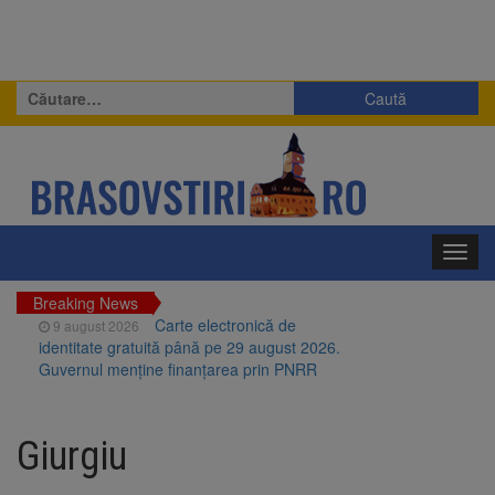
Caută
după:
Toggl
navig
Breaking News
Carte electronică de
9 august 2026
identitate gratuită până pe 29 august 2026.
Guvernul menține finanțarea prin PNRR
Zece troițe istorice din Șcheii
9 august 2026
Brașovului vor fi restaurate. Contractul de
Giurgiu
finanțare a fost semnat