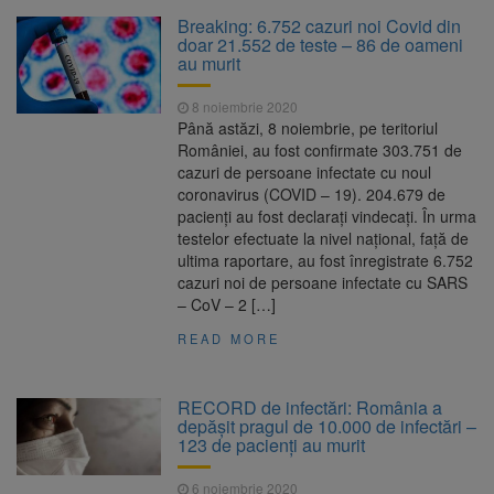
La 97 de ani, a doborât
9 august 2026
Breaking: 6.752 cazuri noi Covid din
propriul record mondial. Betty Bromage a
doar 21.552 de teste – 86 de oameni
zburat din nou pe aripa unui avion
au murit
Avocații fraților Andrew și
9 august 2026
8 noiembrie 2020
Tristan Tate cer eliberarea lor pe cauțiune în
Până astăzi, 8 noiembrie, pe teritoriul
SUA
României, au fost confirmate 303.751 de
cazuri de persoane infectate cu noul
Se schimbă examenul de
8 august 2026
coronavirus (COVID – 19). 204.679 de
medic specialist. Subiecte unice în toată țara,
pacienți au fost declarați vindecați. În urma
aceeași oră și același barem
testelor efectuate la nivel național, față de
ultima raportare, au fost înregistrate 6.752
Se schimbă regulile pentru
9 august 2026
cazuri noi de persoane infectate cu SARS
capsulele de cafea și ambalajele de unică
– CoV – 2 […]
folosință. Noul regulament UE se aplică din 12
august
READ MORE
RECORD de infectări: România a
depășit pragul de 10.000 de infectări –
123 de pacienți au murit
6 noiembrie 2020