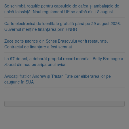
Se schimbă regulile pentru capsulele de cafea și ambalajele de
unică folosință. Noul regulament UE se aplică din 12 august
Carte electronică de identitate gratuită până pe 29 august 2026.
Guvernul menține finanțarea prin PNRR
Zece troițe istorice din Șcheii Brașovului vor fi restaurate.
Contractul de finanțare a fost semnat
La 97 de ani, a doborât propriul record mondial. Betty Bromage a
zburat din nou pe aripa unui avion
Avocații fraților Andrew și Tristan Tate cer eliberarea lor pe
cauțiune în SUA