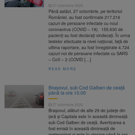
27 octombrie 2020
Până astăzi, 27 octombrie, pe teritoriul
României, au fost confirmate 217.216
cazuri de persoane infectate cu noul
coronavirus (COVID – 19). 155.630 de
pacienți au fost declarați vindecați. În urma
testelor efectuate la nivel național, față de
ultima raportare, au fost înregistrate 4.724
cazuri noi de persoane infectate cu SARS
– CoV – 2 (COVID […]
READ MORE
Brașovul, sub Cod Galben de ceață
până la ora 10.00
27 octombrie 2020
Brașovul, alături de alte 29 de județe din
țară și Capitala este în această dimineață
sub Cod Galben de ceață. Avertizarea a
fost emisă în această dimineață de
meteorologi și este în vigoare până la ora