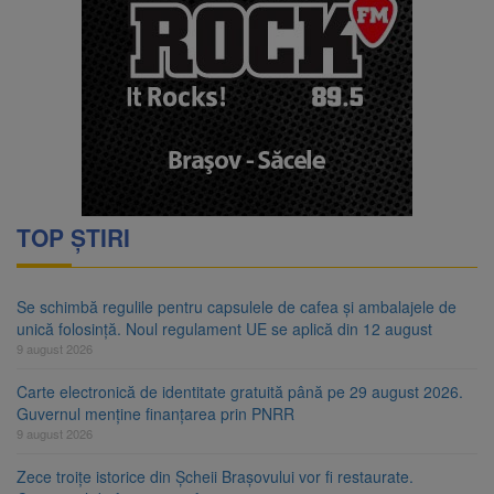
TOP ȘTIRI
Se schimbă regulile pentru capsulele de cafea și ambalajele de
unică folosință. Noul regulament UE se aplică din 12 august
9 august 2026
Carte electronică de identitate gratuită până pe 29 august 2026.
Guvernul menține finanțarea prin PNRR
9 august 2026
Zece troițe istorice din Șcheii Brașovului vor fi restaurate.