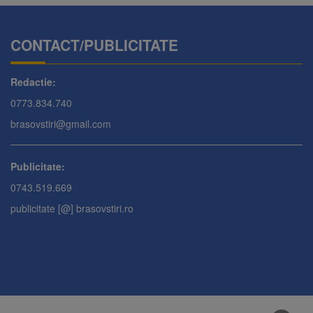
CONTACT/PUBLICITATE
Redactie:
0773.834.740
brasovstiri@gmail.com
Publicitate:
0743.519.669
publicitate [@] brasovstiri.ro