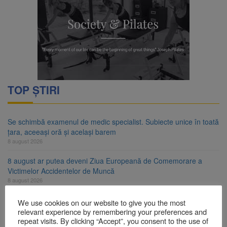
TOP ȘTIRI
Se schimbă examenul de medic specialist. Subiecte unice în toată
țara, aceeași oră și același barem
8 august 2026
8 august ar putea deveni Ziua Europeană de Comemorare a
Victimelor Accidentelor de Muncă
8 august 2026
Am început demolarea fostului complex Duplex 91, de lângă Piața
We use cookies on our website to give you the most
Star
relevant experience by remembering your preferences and
8 august 2026
repeat visits. By clicking “Accept”, you consent to the use of