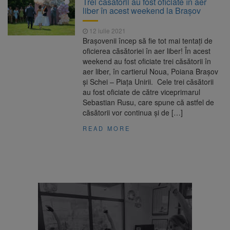
Trei căsătorii au fost oficiate în aer
Nivelul Dunării a început să crească
liber în acest weekend la Brașov
Asociația Română pentru
8 august 2026
Iluminat cere reducerea luminii pe timpul
12 iulie 2021
nopții, nu oprirea iluminatului public
Brașovenii încep să fie tot mai tentați de
Trafic blocat pe DN1E Brașov
7 august 2026
oficierea căsătoriei în aer liber! În acest
– Poiana Brașov după un accident. Două
weekend au fost oficiate trei căsătorii în
persoane primesc îngrijiri medicale
aer liber, în cartierul Noua, Poiana Brașov
Se schimbă examenul de
8 august 2026
și Schei – Piaţa Unirii. Cele trei căsătorii
medic specialist. Subiecte unice în toată țara,
au fost oficiate de către viceprimarul
aceeași oră și același barem
Sebastian Rusu, care spune că astfel de
căsătorii vor continua și de […]
READ MORE