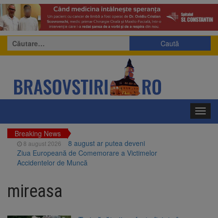
Caută
după:
Toggl
navig
Breaking News
8 august ar putea deveni
8 august 2026
Ziua Europeană de Comemorare a Victimelor
Accidentelor de Muncă
Am început demolarea
8 august 2026
fostului complex Duplex 91, de lângă Piața
mireasa
Star
Ungaria renunță la apelul
8 august 2026
pentru reducerea consumului de energie.