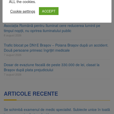
ALL the cookies.
Ungaria renunță la apelul pentru reducerea consumului de
Cookie settings
energie. Nivelul Dunării a început să crească
ACCEPT
8 august 2026
Asociația Română pentru Iluminat cere reducerea luminii pe
timpul nopții, nu oprirea iluminatului public
8 august 2026
Trafic blocat pe DN1E Brașov – Poiana Brașov după un accident.
Două persoane primesc îngrijiri medicale
7 august 2026
Dosar de evaziune fiscală de peste 330.000 de lei, clasat la
Brașov după plata prejudiciului
7 august 2026
ARTICOLE RECENTE
Se schimbă examenul de medic specialist. Subiecte unice în toată