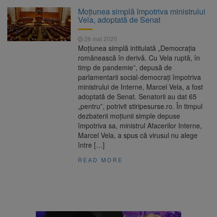
Clădirile Duplex de lângă
7 august 2026
Moțiunea simplă împotriva ministrului
Piața Star din Brașov au fost demolate
Vela, adoptată de Senat
26 mai 2020
Platforma Belvedere de pe
7 august 2026
Moţiunea simplă intitulată „Democraţia
Tâmpa intră în renovare. Contract de peste 1
românească în derivă. Cu Vela ruptă, în
milion de lei și termen de trei luni
timp de pandemie”, depusă de
parlamentarii social-democraţi împotriva
Unul dintre cele mai mari
7 august 2026
ministrului de Interne, Marcel Vela, a fost
parcuri ale Brașovului va fi amenajat în
adoptată de Senat. Senatorii au dat 65
Bartolomeu-Avantgarden. Contractul a fost
„pentru”, potrivit stiripesurse.ro. În timpul
semnat (FOTO)
dezbaterii moțiunii simple depuse
Trafic blocat pe DN1E Brașov
7 august 2026
împotriva sa, ministrul Afacerilor Interne,
– Poiana Brașov după un accident. Două
Marcel Vela, a spus că virusul nu alege
persoane primesc îngrijiri medicale
între […]
READ MORE