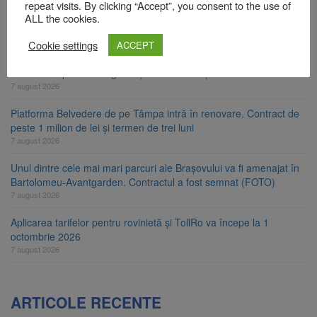
repeat visits. By clicking “Accept”, you consent to the use of
ALL the cookies.
Primăria Brașov amenință cu sistarea plăților către Brai-Cata și
Comprest. Motivul: platforme de gunoi neigienizate
Cookie settings
ACCEPT
7 august 2026
Clădirile Duplex de lângă Piața Star din Brașov au fost demolate
7 august 2026
Platforma Belvedere de pe Tâmpa intră în renovare. Contract de
peste 1 milion de lei și termen de trei luni
7 august 2026
Unul dintre cele mai mari parcuri ale Brașovului va fi amenajat în
Bartolomeu-Avantgarden. Contractul a fost semnat (FOTO)
7 august 2026
Aplicarea tarifelor pentru rovinietă și TollRo va începe la 1
octombrie 2026
7 august 2026
ARTICOLE RECENTE