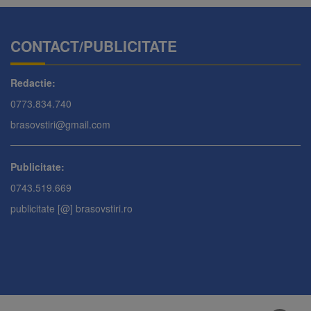
CONTACT/PUBLICITATE
Redactie:
0773.834.740
brasovstiri@gmail.com
Publicitate:
0743.519.669
publicitate [@] brasovstiri.ro