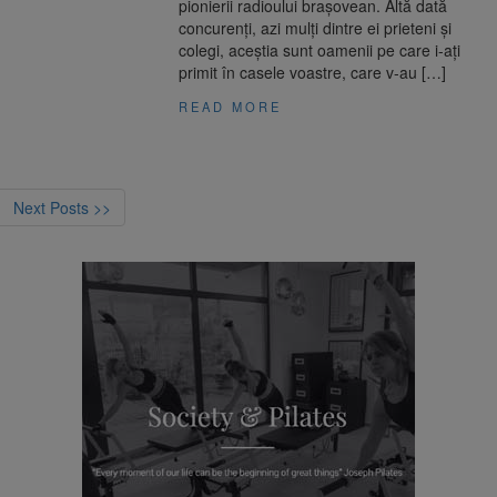
pionierii radioului brașovean. Altă dată
concurenți, azi mulți dintre ei prieteni și
colegi, aceștia sunt oamenii pe care i-ați
primit în casele voastre, care v-au […]
READ MORE
Next Posts >>