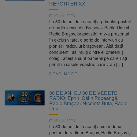
REPORTER XX
19 iulie 2023
La 30 de ani de la apariția primelor posturi
de radio locale din Brașov – Radio Unu și
Radio Brașov, brasovstiri.ro v-a prezentat,
în exclusivitate, o serie de interviuri cu
pionierii radioului brașovean. Altă dată
concurenți, azi mulți dintre ei prieteni și
colegi, aceștia sunt oamenii pe care i-ați
primit în casele voastre, care v-au […]
READ MORE
30 DE ANI CU 30 DE VEDETE
RADIO: Ep14. Călin Popeangă,
Radio Brașov / Nicoleta Buta, Radio
Unu
18 iulie 2023
La 30 de ani de la apariția celor două
posturi de radio în Brașov, Radio Brașov și