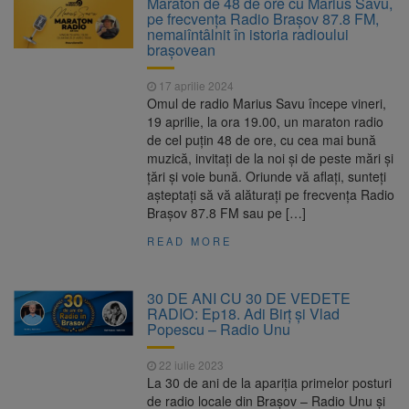
Maraton de 48 de ore cu Marius Savu,
Ormeniș
pe frecvența Radio Brașov 87.8 FM,
AUR a lansat platforma
6 august 2026
nemaiîntâlnit în istoria radioului
suspeND.ro pentru urmărirea inițiativei de
braşovean
suspendare a președintelui Nicușor Dan
Înalta Curte analizează
6 august 2026
17 aprilie 2024
dosarul lui Călin Georgescu și Horațiu Potra.
Omul de radio Marius Savu începe vineri,
Judecătorii decid dacă începe procesul
19 aprilie, la ora 19.00, un maraton radio
Strategia națională pentru
6 august 2026
de cel puțin 48 de ore, cu cea mai bună
biodiversitate 2026-2030, adoptată de Senat.
muzică, invitați de la noi și de peste mări și
Proiectul merge la promulgare
țări și voie bună. Oriunde vă aflați, sunteți
așteptați să vă alăturați pe frecvența Radio
Brașov 87.8 FM sau pe […]
READ MORE
30 DE ANI CU 30 DE VEDETE
RADIO: Ep18. Adi Birț și Vlad
Popescu – Radio Unu
22 iulie 2023
La 30 de ani de la apariția primelor posturi
de radio locale din Brașov – Radio Unu și