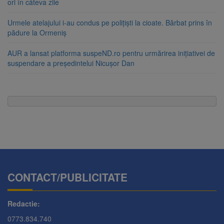
ori în câteva zile
Urmele atelajului i-au condus pe polițiști la cioate. Bărbat prins în
pădure la Ormeniș
AUR a lansat platforma suspeND.ro pentru urmărirea inițiativei de
suspendare a președintelui Nicușor Dan
CONTACT/PUBLICITATE
Redactie:
0773.834.740