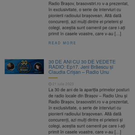
Radio Brașov, brasovstiri.ro v-a prezentat,
în exclusivitate, o serie de interviuri cu
pionierii radioului brașovean. Altă dată
concurenți, azi mulți dintre ei prieteni și
colegi, aceștia sunt oamenii pe care i-ați
primit în casele voastre, care v-au […]
READ MORE
30 DE ANI CU 30 DE VEDETE
RADIO: Ep17. Jeni Brăescu și
Claudia Crișan – Radio Unu
21 iulie 2023
La 30 de ani de la apariția primelor posturi
de radio locale din Brașov – Radio Unu și
Radio Brașov, brasovstiri.ro v-a prezentat,
în exclusivitate, o serie de interviuri cu
pionierii radioului brașovean. Altă dată
concurenți, azi mulți dintre ei prieteni și
colegi, aceștia sunt oamenii pe care i-ați
primit în casele voastre, care v-au […]