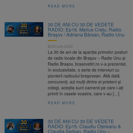
READ MORE
30 DE ANI CU 30 DE VEDETE
RADIO: Ep16. Marius Crețu, Radio
Brașov / Adriana Bârsan, Radio Unu
20 iulie 2023
La 30 de ani de la apariția primelor posturi
de radio locale din Brașov – Radio Unu și
Radio Brașov, brasovstiri.ro v-a prezentat,
în exclusivitate, o serie de interviuri cu
pionierii radioului brașovean. Altă dată
concurenți, azi mulți dintre ei prieteni și
colegi, aceștia sunt oamenii pe care i-ați
primit în casele voastre, care v-au […]
READ MORE
30 DE ANI CU 30 DE VEDETE
RADIO: Ep15. Claudiu Oțeleanu &
Claudia Șerban, Radio Unu –