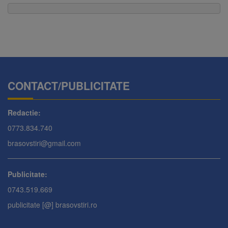
CONTACT/PUBLICITATE
Redactie:
0773.834.740
brasovstiri@gmail.com
Publicitate:
0743.519.669
publicitate [@] brasovstiri.ro