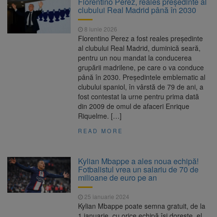
Florentino Perez, reales președinte al
nopții, nu oprirea iluminatului public
clubului Real Madrid până în 2030
Trafic blocat pe DN1E Brașov
7 august 2026
– Poiana Brașov după un accident. Două
8 iunie 2026
persoane primesc îngrijiri medicale
Florentino Perez a fost reales președinte
Dosar de evaziune fiscală de
7 august 2026
al clubului Real Madrid, duminică seară,
peste 330.000 de lei, clasat la Brașov după
pentru un nou mandat la conducerea
plata prejudiciului
grupării madrilene, pe care o va conduce
8 august ar putea deveni
8 august 2026
până în 2030. Președintele emblematic al
Ziua Europeană de Comemorare a Victimelor
clubului spaniol, în vârstă de 79 de ani, a
Accidentelor de Muncă
fost contestat la urne pentru prima dată
din 2009 de omul de afaceri Enrique
Riquelme. […]
READ MORE
Kylian Mbappe a ales noua echipă!
Fotbalistul vrea un salariu de 70 de
milioane de euro pe an
25 ianuarie 2024
Kylian Mbappe poate semna gratuit, de la
1 ianuarie, cu orice echipă își dorește, el