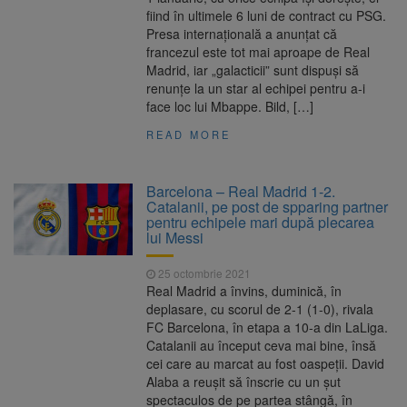
fiind în ultimele 6 luni de contract cu PSG.
Presa internațională a anunțat că
francezul este tot mai aproape de Real
Madrid, iar „galacticii” sunt dispuși să
renunțe la un star al echipei pentru a-i
face loc lui Mbappe. Bild, […]
READ MORE
Barcelona – Real Madrid 1-2.
Catalanii, pe post de spparing partner
pentru echipele mari după plecarea
lui Messi
25 octombrie 2021
Real Madrid a învins, duminică, în
deplasare, cu scorul de 2-1 (1-0), rivala
FC Barcelona, în etapa a 10-a din LaLiga.
Catalanii au început ceva mai bine, însă
cei care au marcat au fost oaspeții. David
Alaba a reușit să înscrie cu un şut
spectaculos de pe partea stângă, în