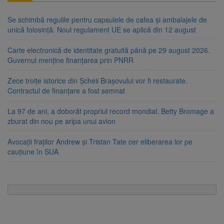
Se schimbă regulile pentru capsulele de cafea și ambalajele de
unică folosință. Noul regulament UE se aplică din 12 august
Carte electronică de identitate gratuită până pe 29 august 2026.
Guvernul menține finanțarea prin PNRR
Zece troițe istorice din Șcheii Brașovului vor fi restaurate.
Contractul de finanțare a fost semnat
La 97 de ani, a doborât propriul record mondial. Betty Bromage a
zburat din nou pe aripa unui avion
Avocații fraților Andrew și Tristan Tate cer eliberarea lor pe
cauțiune în SUA