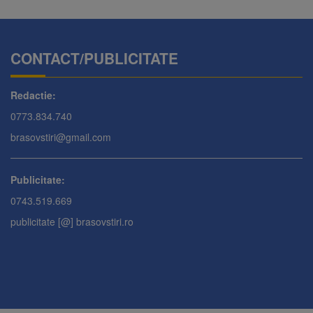
CONTACT/PUBLICITATE
Redactie:
0773.834.740
brasovstiri@gmail.com
Publicitate:
0743.519.669
publicitate [@] brasovstiri.ro