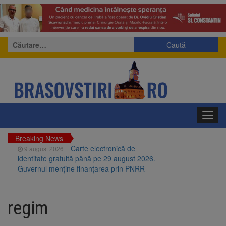
Caută
după:
Toggl
navig
Breaking News
Carte electronică de
9 august 2026
identitate gratuită până pe 29 august 2026.
Guvernul menține finanțarea prin PNRR
Zece troițe istorice din Șcheii
9 august 2026
Brașovului vor fi restaurate. Contractul de
regim
finanțare a fost semnat