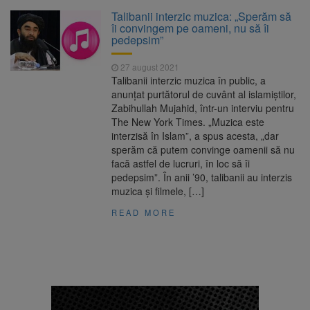
La 97 de ani, a doborât
9 august 2026
Talibanii interzic muzica: „Sperăm să
propriul record mondial. Betty Bromage a
îi convingem pe oameni, nu să îi
zburat din nou pe aripa unui avion
pedepsim”
Avocații fraților Andrew și
9 august 2026
27 august 2021
Tristan Tate cer eliberarea lor pe cauțiune în
Talibanii interzic muzica în public, a
SUA
anunțat purtătorul de cuvânt al islamiștilor,
Zabihullah Mujahid, într-un interviu pentru
Se schimbă examenul de
8 august 2026
The New York Times. „Muzica este
medic specialist. Subiecte unice în toată țara,
interzisă în Islam”, a spus acesta, „dar
aceeași oră și același barem
sperăm că putem convinge oamenii să nu
facă astfel de lucruri, în loc să îi
Se schimbă regulile pentru
9 august 2026
pedepsim”. În anii ’90, talibanii au interzis
capsulele de cafea și ambalajele de unică
muzica și filmele, […]
folosință. Noul regulament UE se aplică din 12
august
READ MORE