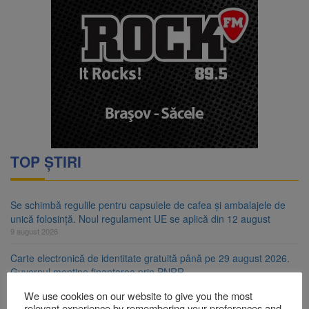
TOP ȘTIRI
Se schimbă regulile pentru capsulele de cafea și ambalajele de
unică folosință. Noul regulament UE se aplică din 12 august
9 august 2026
Carte electronică de identitate gratuită până pe 29 august 2026.
Guvernul menține finanțarea prin PNRR
9 august 2026
We use cookies on our website to give you the most
relevant experience by remembering your preferences and