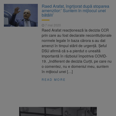
Clădirile Duplex de lângă
7 august 2026
Raed Arafat, îngrijorat după stoparea
Piața Star din Brașov au fost demolate
amenzilor:’ Suntem în mijlocul unei
bătălii’
Platforma Belvedere de pe
7 august 2026
7 mai 2020
Tâmpa intră în renovare. Contract de peste 1
Raed Arafat reacţionează la decizia CCR
milion de lei și termen de trei luni
prin care au fost declarate necontituţionale
normele legale în baza cărora s-au dat
Unul dintre cele mai mari
7 august 2026
amenzi în timpul stării de urgenţă. Şeful
parcuri ale Brașovului va fi amenajat în
DSU afirmă că s-a pierdut o unealtă
Bartolomeu-Avantgarden. Contractul a fost
importantă în războiul împotriva COVID-
semnat (FOTO)
19. „Indiferent de decizia Curții, pe care nu
Trafic blocat pe DN1E Brașov
7 august 2026
o comentez, nu e domeniul meu, suntem
– Poiana Brașov după un accident. Două
în mijlocul unei […]
persoane primesc îngrijiri medicale
READ MORE