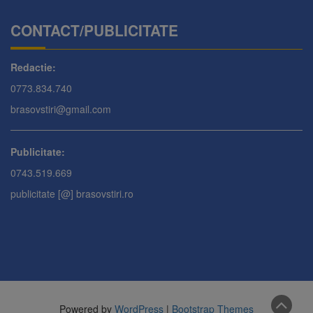
CONTACT/PUBLICITATE
Redactie:
0773.834.740
brasovstiri@gmail.com
Publicitate:
0743.519.669
publicitate [@] brasovstiri.ro
Powered by
WordPress
|
Bootstrap Themes