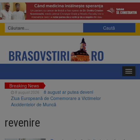
Caută
după:
Toggl
navig
Breaking News
8 august ar putea deveni
8 august 2026
Ziua Europeană de Comemorare a Victimelor
Accidentelor de Muncă
Am început demolarea
8 august 2026
fostului complex Duplex 91, de lângă Piața
revenire
Star
Ungaria renunță la apelul
8 august 2026
pentru reducerea consumului de energie.