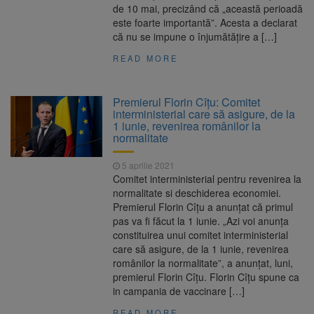
de 10 mai, precizând că „această perioadă
este foarte importantă”. Acesta a declarat
că nu se impune o înjumătățire a […]
READ MORE
Premierul Florin Cîțu: Comitet
interministerial care să asigure, de la
1 iunie, revenirea românilor la
normalitate
5 aprilie 2021
Comitet interministerial pentru revenirea la
normalitate si deschiderea economiei.
Premierul Florin Cîțu a anunţat că primul
pas va fi făcut la 1 iunie. „Azi voi anunța
constituirea unui comitet interministerial
care să asigure, de la 1 iunie, revenirea
românilor la normalitate”, a anunțat, luni,
premierul Florin Cîțu. Florin Cîțu spune ca
in campania de vaccinare […]
READ MORE