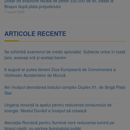
Dosar de evaziune fiscală de peste 330.000 de lei, clasat la
Brașov după plata prejudiciului
7 august 2026
ARTICOLE RECENTE
Se schimbă examenul de medic specialist. Subiecte unice în toată
țara, aceeași oră și același barem
8 august ar putea deveni Ziua Europeană de Comemorare a
Victimelor Accidentelor de Muncă
Am început demolarea fostului complex Duplex 91, de lângă Piața
Star
Ungaria renunță la apelul pentru reducerea consumului de
energie. Nivelul Dunării a început să crească
Asociația Română pentru Iluminat cere reducerea luminii pe
timpul nopții, nu oprirea iluminatului public