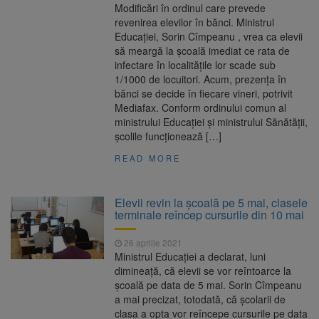
Modificări în ordinul care prevede
revenirea elevilor în bănci. Ministrul
Educației, Sorin Cîmpeanu , vrea ca elevii
să meargă la școală imediat ce rata de
infectare în localitățile lor scade sub
1/1000 de locuitori. Acum, prezența în
bănci se decide în fiecare vineri, potrivit
Mediafax. Conform ordinului comun al
ministrului Educației și ministrului Sănătății,
școlile funcționează […]
READ MORE
Elevii revin la școală pe 5 mai, clasele
terminale reîncep cursurile din 10 mai
26 aprilie 2021
Ministrul Educației a declarat, luni
dimineață, că elevii se vor reîntoarce la
școală pe data de 5 mai. Sorin Cîmpeanu
a mai precizat, totodată, că școlarii de
clasa a opta vor reîncepe cursurile pe data