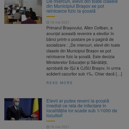
De miercuri, elevii din toate clasele
Nivelul Dunării a început să crească
din Municipiul Brașov se pot
Asociația Română pentru
8 august 2026
reîntoarce fizic la școală
Iluminat cere reducerea luminii pe timpul
nopții, nu oprirea iluminatului public
18 mai 2021
Trafic blocat pe DN1E Brașov
7 august 2026
Primarul Braşovului, Allen Coliban, a
– Poiana Brașov după un accident. Două
anunţat această revenire a elevilor în
persoane primesc îngrijiri medicale
bănci printr-o postare pe o pagină de
Se schimbă examenul de
8 august 2026
socializare : „De miercuri, elevii din toate
medic specialist. Subiecte unice în toată țara,
clasele din Municipiul Brașov se pot
aceeași oră și același barem
reîntoarce fizic la școală. Este decizia
Ministerelor Educației și Sănătății,
aprobată de IȘJ & CJSU Brașov, în urma
scăderii cazurilor sub 1‰. Chiar dacă […]
READ MORE
Elevii ar putea reveni la școală
imediat ce rata de infectare în
localitățile lor scade sub 1/1000 de
locuitori
16 mai 2021