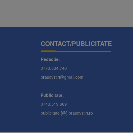
CONTACT/PUBLICITATE
Redactie:
0773.834.740
brasovstiri@gmail.com
Publicitate:
0743.519.669
publicitate [@] brasovstiri.ro