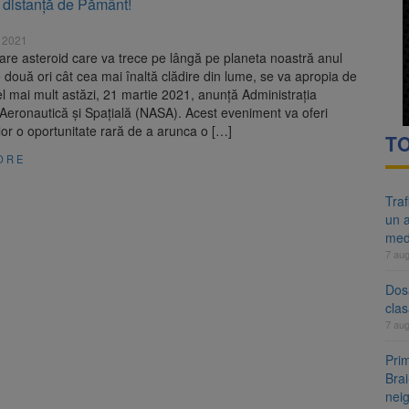
 distanță de Pământ!
re cele mai mari parcuri ale Brașovului va fi amenajat în Bartolomeu-A
 2021
ocat pe DN1E Brașov – Poiana Brașov după un accident. Două persoane p
re asteroid care va trece pe lângă pe planeta noastră anul
 două ori cât cea mai înaltă clădire din lume, se va apropia de
 mai mult astăzi, 21 martie 2021, anunță Administrația
Aeronautică și Spațială (NASA). Acest eveniment va oferi
or o oportunitate rară de a arunca o […]
TO
ORE
Tra
un a
med
7 au
Dosa
clas
7 au
Prim
Brai
neig