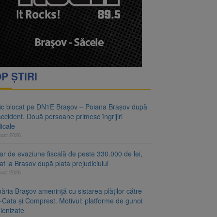
vantgarden. Contractul a
rimesc îngrijiri
P ȘTIRI
fic blocat pe DN1E Brașov – Poiana Brașov după
ccident. Două persoane primesc îngrijiri
icale
gust 2026
r de evaziune fiscală de peste 330.000 de lei,
at la Brașov după plata prejudiciului
gust 2026
ăria Brașov amenință cu sistarea plăților către
-Cata și Comprest. Motivul: platforme de gunoi
ienizate