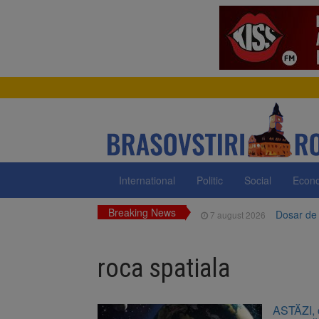
International
Politic
Social
Econ
Breaking News
Dosar de 
7 august 2026
Primăria 
7 august 2026
neigienizate
roca spatiala
Clădirile
7 august 2026
Platforma
7 august 2026
ASTĂZI, c
luni