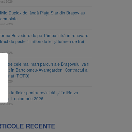
gust 2026
irile Duplex de lângă Piața Star din Brașov au
t demolate
gust 2026
tforma Belvedere de pe Tâmpa intră în renovare.
ract de peste 1 milion de lei și termen de trei
gust 2026
 dintre cele mai mari parcuri ale Brașovului va fi
najat în Bartolomeu-Avantgarden. Contractul a
t semnat (FOTO)
gust 2026
carea tarifelor pentru rovinietă și TollRo va
epe la 1 octombrie 2026
gust 2026
RTICOLE RECENTE