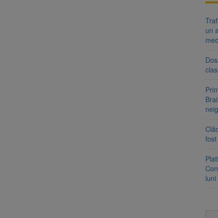
Tra
un a
med
Dosa
clas
Prim
Brai
neig
Clăd
fos
Pla
Cont
luni