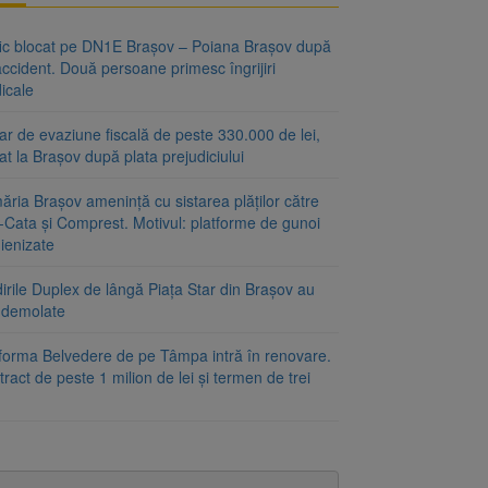
fic blocat pe DN1E Brașov – Poiana Brașov după
ccident. Două persoane primesc îngrijiri
icale
r de evaziune fiscală de peste 330.000 de lei,
at la Brașov după plata prejudiciului
ăria Brașov amenință cu sistarea plăților către
-Cata și Comprest. Motivul: platforme de gunoi
ienizate
irile Duplex de lângă Piața Star din Brașov au
t demolate
tforma Belvedere de pe Tâmpa intră în renovare.
ract de peste 1 milion de lei și termen de trei