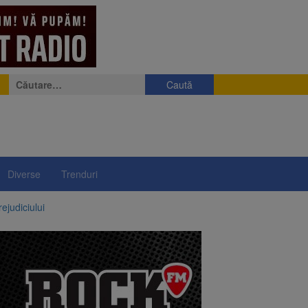
Caută
după:
Diverse
Trenduri
ejudiciului
ul: platforme de gunoi
 lei și termen de trei