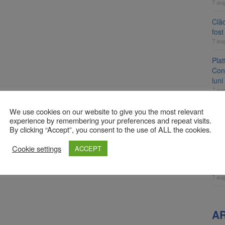
7 au
Clăd
fos
7 au
Pla
Cont
luni
7 au
Unul
We use cookies on our website to give you the most relevant
ame
experience by remembering your preferences and repeat visits.
By clicking “Accept”, you consent to the use of ALL the cookies.
fos
7 au
Cookie settings
ACCEPT
Apli
înc
7 au
A