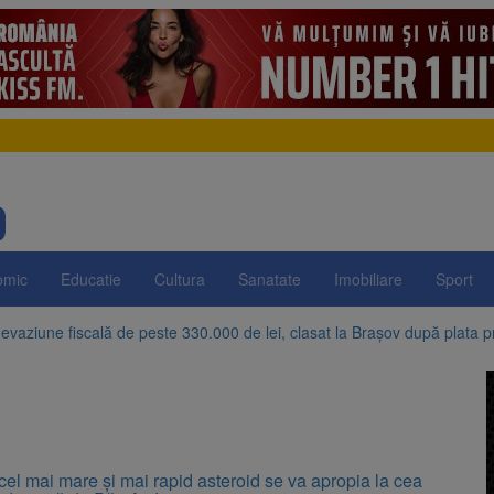
omic
Educatie
Cultura
Sanatate
Imobiliare
Sport
evaziune fiscală de peste 330.000 de lei, clasat la Brașov după plata pr
Brașov amenință cu sistarea plăților către Brai-Cata și Comprest. Motiv
 Duplex de lângă Piața Star din Brașov au fost demolate
 Belvedere de pe Tâmpa intră în renovare. Contract de peste 1 milion de
el mai mare și mai rapid asteroid se va apropia la cea