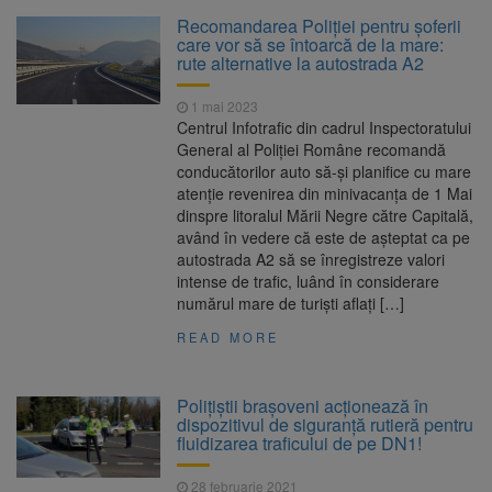
Clădirile Duplex de lângă
7 august 2026
Recomandarea Poliției pentru șoferii
Piața Star din Brașov au fost demolate
care vor să se întoarcă de la mare:
rute alternative la autostrada A2
Platforma Belvedere de pe
7 august 2026
1 mai 2023
Tâmpa intră în renovare. Contract de peste 1
Centrul Infotrafic din cadrul Inspectoratului
milion de lei și termen de trei luni
General al Poliției Române recomandă
conducătorilor auto să-și planifice cu mare
Unul dintre cele mai mari
7 august 2026
atenție revenirea din minivacanța de 1 Mai
parcuri ale Brașovului va fi amenajat în
dinspre litoralul Mării Negre către Capitală,
Bartolomeu-Avantgarden. Contractul a fost
având în vedere că este de așteptat ca pe
semnat (FOTO)
autostrada A2 să se înregistreze valori
Trafic blocat pe DN1E Brașov
7 august 2026
intense de trafic, luând în considerare
– Poiana Brașov după un accident. Două
numărul mare de turiști aflați […]
persoane primesc îngrijiri medicale
READ MORE
Polițiștii brașoveni acționează în
dispozitivul de siguranță rutieră pentru
fluidizarea traficului de pe DN1!
28 februarie 2021