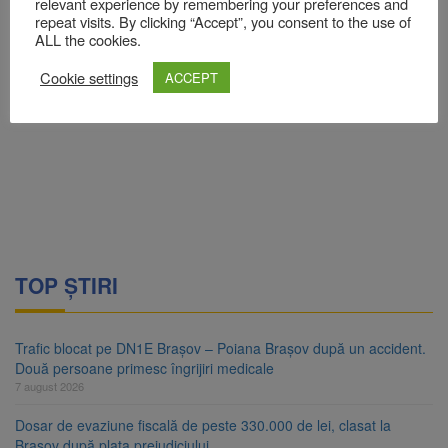
relevant experience by remembering your preferences and
repeat visits. By clicking “Accept”, you consent to the use of
ALL the cookies.
Cookie settings
ACCEPT
TOP ȘTIRI
Trafic blocat pe DN1E Brașov – Poiana Brașov după un accident.
Două persoane primesc îngrijiri medicale
7 august 2026
Dosar de evaziune fiscală de peste 330.000 de lei, clasat la
Brașov după plata prejudiciului