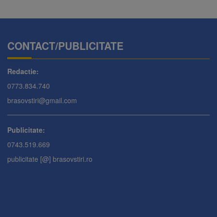
CONTACT/PUBLICITATE
Redactie:
0773.834.740
brasovstiri@gmail.com
Publicitate:
0743.519.669
publicitate [@] brasovstiri.ro