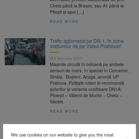
Cheia pănă la Braşov, sau A1 până la
Piteşti şi apoi […]
READ MORE
Trafic aglomerat pe DN 1, în zona
staţiunilor de pe Valea Prahovei!
5 februarie 2021
Maşinile circulă în coloană pe ambele
sensuri de mers, în special în Comarnic ,
Sinaia, Buşteni, Azuga, anunţă IJP
Prahova. Poliţiştii rutieri le recomandă
şoferilor şi varianta ocolitoare DN1A:
Ploieşti – Vălenii de Munte – Cheia –
Săcele.
READ MORE
We use cookies on our website to give you the most