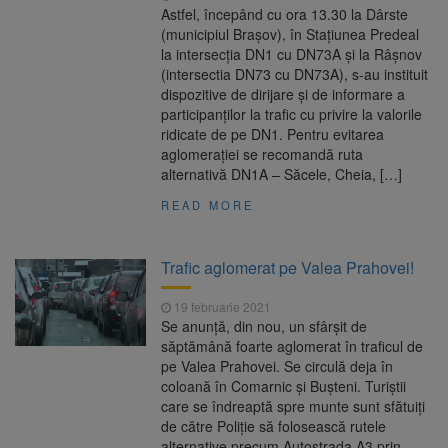
Astfel, începând cu ora 13.30 la Dârste
(municipiul Brașov), în Stațiunea Predeal
la intersecția DN1 cu DN73A și la Râșnov
(intersectia DN73 cu DN73A), s-au instituit
dispozitive de dirijare și de informare a
participanților la trafic cu privire la valorile
ridicate de pe DN1. Pentru evitarea
aglomerației se recomandă ruta
alternativă DN1A – Săcele, Cheia, […]
READ MORE
Trafic aglomerat pe Valea Prahovei!
19 februarie 2021
Se anunţă, din nou, un sfârşit de
săptămână foarte aglomerat în traficul de
pe Valea Prahovei. Se circulă deja în
coloană în Comarnic şi Buşteni. Turiștii
care se îndreaptă spre munte sunt sfătuiți
de către Poliție să folosească rutele
alternative precum Autostrada A3 prin