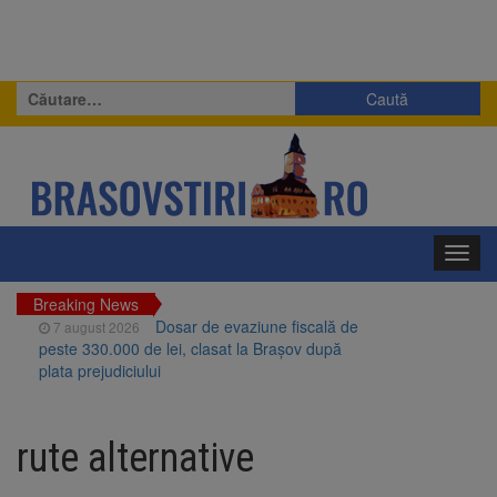
Caută
după:
Toggl
navig
Breaking News
Dosar de evaziune fiscală de
7 august 2026
peste 330.000 de lei, clasat la Brașov după
plata prejudiciului
Primăria Brașov amenință cu
7 august 2026
sistarea plăților către Brai-Cata și Comprest.
rute alternative
Motivul: platforme de gunoi neigienizate