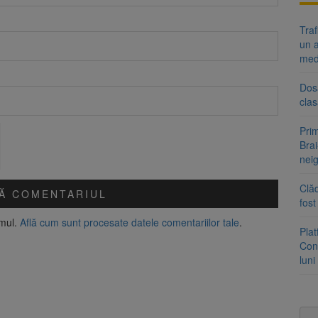
Tra
un a
med
Dosa
clas
Prim
Brai
neig
Clăd
fos
amul.
Află cum sunt procesate datele comentariilor tale
.
Pla
Cont
luni