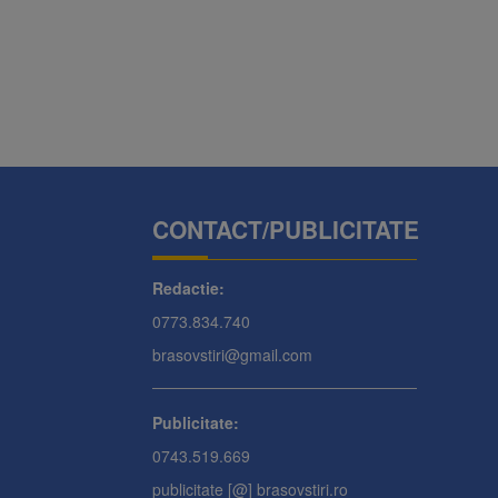
CONTACT/PUBLICITATE
Redactie:
0773.834.740
brasovstiri@gmail.com
Publicitate:
0743.519.669
publicitate [@] brasovstiri.ro