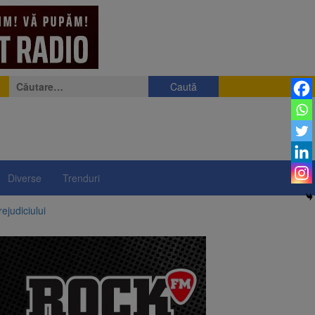
Caută
după:
Diverse
Trenduri
ejudiciului
ul: platforme de gunoi
 lei și termen de trei