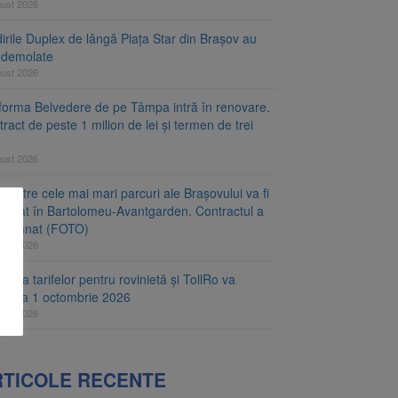
gust 2026
irile Duplex de lângă Piața Star din Brașov au
t demolate
gust 2026
tforma Belvedere de pe Tâmpa intră în renovare.
ract de peste 1 milion de lei și termen de trei
gust 2026
 dintre cele mai mari parcuri ale Brașovului va fi
najat în Bartolomeu-Avantgarden. Contractul a
t semnat (FOTO)
gust 2026
carea tarifelor pentru rovinietă și TollRo va
epe la 1 octombrie 2026
gust 2026
RTICOLE RECENTE