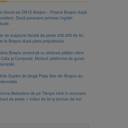
fic blocat pe DN1E Brașov – Poiana Brașov după
ccident. Două persoane primesc îngrijiri
icale
r de evaziune fiscală de peste 330.000 de lei,
at la Brașov după plata prejudiciului
ăria Brașov amenință cu sistarea plăților către
-Cata și Comprest. Motivul: platforme de gunoi
ienizate
irile Duplex de lângă Piața Star din Brașov au
t demolate
tforma Belvedere de pe Tâmpa intră în renovare.
ract de peste 1 milion de lei și termen de trei