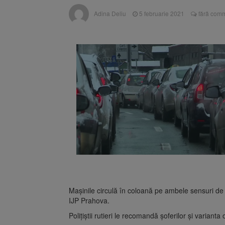
Unul dint
7 august 2026
Adina Deliu
5 februarie 2021
fără comm
fost semnat (FOTO)
Trafic bl
7 august 2026
medicale
Maşinile circulă în coloană pe ambele sensuri de
IJP Prahova.
Poliţiştii rutieri le recomandă şoferilor şi varian