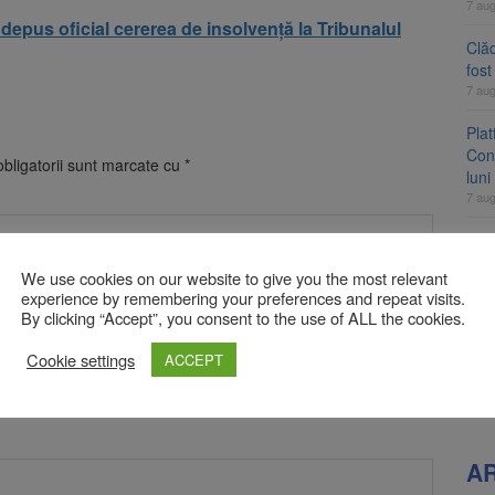
7 au
depus oficial cererea de insolvență la Tribunalul
Clăd
fos
7 au
Pla
Cont
bligatorii sunt marcate cu
*
luni
7 au
Unul
ame
We use cookies on our website to give you the most relevant
fos
experience by remembering your preferences and repeat visits.
7 au
By clicking “Accept”, you consent to the use of ALL the cookies.
Apli
Cookie settings
ACCEPT
înc
7 au
A