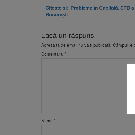
Citeste și:
Probleme în Capitală. STB a 
București
Lasă un răspuns
Adresa ta de email nu va fi publicată.
Câmpurile o
Comentariu
*
Nume
*