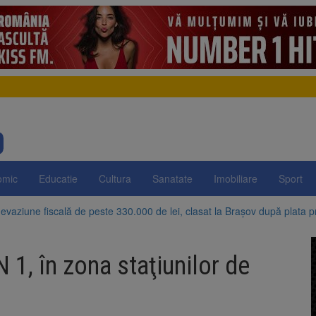
omic
Educatie
Cultura
Sanatate
Imobiliare
Sport
evaziune fiscală de peste 330.000 de lei, clasat la Brașov după plata pr
Brașov amenință cu sistarea plăților către Brai-Cata și Comprest. Motiv
 1, în zona staţiunilor de
 Duplex de lângă Piața Star din Brașov au fost demolate
 Belvedere de pe Tâmpa intră în renovare. Contract de peste 1 milion de