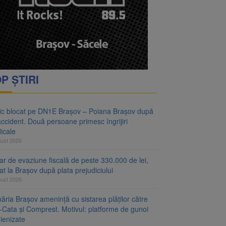
vantgarden. Contractul a
rimesc îngrijiri
P ȘTIRI
fic blocat pe DN1E Brașov – Poiana Brașov după
ccident. Două persoane primesc îngrijiri
icale
gust 2026
r de evaziune fiscală de peste 330.000 de lei,
at la Brașov după plata prejudiciului
gust 2026
ăria Brașov amenință cu sistarea plăților către
-Cata și Comprest. Motivul: platforme de gunoi
ienizate