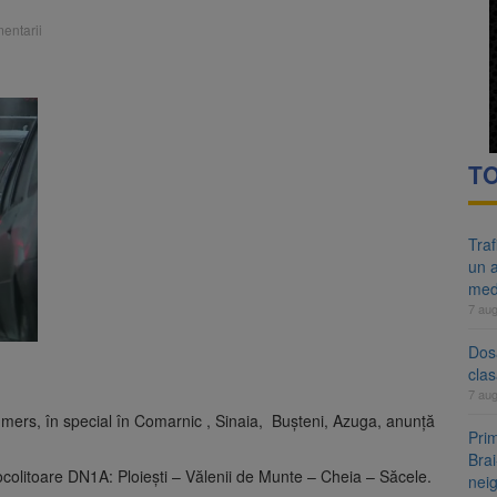
re cele mai mari parcuri ale Brașovului va fi amenajat în Bartolomeu-A
entarii
ocat pe DN1E Brașov – Poiana Brașov după un accident. Două persoane p
TO
Tra
un a
med
7 au
Dosa
clas
7 au
 mers, în special în Comarnic , Sinaia, Buşteni, Azuga, anunţă
Prim
Brai
ta ocolitoare DN1A: Ploieşti – Vălenii de Munte – Cheia – Săcele.
neig