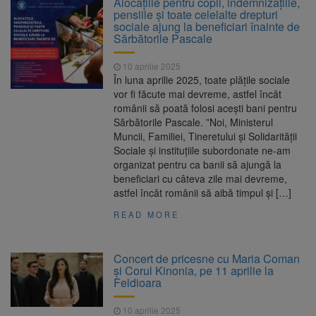
Alocațiile pentru copii, indemnizațiile,
Ormeniș
pensiile și toate celelalte drepturi
AUR a lansat platforma
6 august 2026
sociale ajung la beneficiari înainte de
suspeND.ro pentru urmărirea inițiativei de
Sărbătorile Pascale
suspendare a președintelui Nicușor Dan
Înalta Curte analizează
6 august 2026
10 aprilie 2025
dosarul lui Călin Georgescu și Horațiu Potra.
În luna aprilie 2025, toate plățile sociale
Judecătorii decid dacă începe procesul
vor fi făcute mai devreme, astfel încât
Strategia națională pentru
6 august 2026
românii să poată folosi acești bani pentru
biodiversitate 2026-2030, adoptată de Senat.
Sărbătorile Pascale. ”Noi, Ministerul
Proiectul merge la promulgare
Muncii, Familiei, Tineretului și Solidarității
Sociale și instituțiile subordonate ne-am
organizat pentru ca banii să ajungă la
beneficiari cu câteva zile mai devreme,
astfel încât românii să aibă timpul și […]
READ MORE
Concert de pricesne cu Maria Coman
și Corul Kinonia, pe 11 aprilie la
Feldioara
10 aprilie 2025