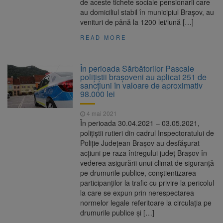
de aceste tichete sociale pensionarii care
au domiciliul stabil în municipiul Brașov, au
venituri de până la 1200 lei/lună […]
READ MORE
În perioada Sărbătorilor Pascale
poliţiştii braşoveni au aplicat 251 de
sancțiuni în valoare de aproximativ
98.000 lei
4 mai 2021
În perioada 30.04.2021 – 03.05.2021,
polițiștii rutieri din cadrul Inspectoratului de
Poliție Județean Brașov au desfășurat
acțiuni pe raza întregului județ Brașov în
vederea asigurării unui climat de siguranță
pe drumurile publice, conștientizarea
participanților la trafic cu privire la pericolul
la care se expun prin nerespectarea
normelor legale referitoare la circulația pe
drumurile publice și […]