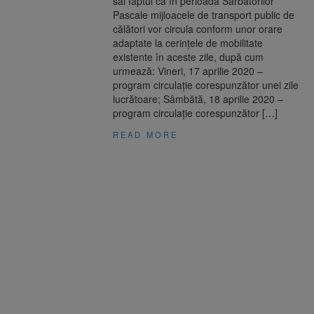
săi faptul că în perioada Sărbătorilor
Pascale mijloacele de transport public de
călători vor circula conform unor orare
adaptate la cerințele de mobilitate
existente în aceste zile, după cum
urmează: Vineri, 17 aprilie 2020 –
program circulație corespunzător unei zile
lucrătoare; Sâmbătă, 18 aprilie 2020 –
program circulație corespunzător […]
READ MORE