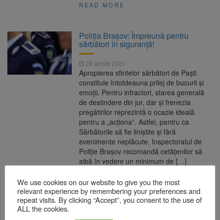
READ MORE
Poliția Brașov: Împreună pentru
sărbători în siguranță!
28 aprilie 2021
Apropierea sfintelor sărbători de Paşti
constituie întotdeauna prilej de bucurii şi
emoţii. Pentru infractori, starea generală
de destindere din jur, dar și frenezia
pregătirilor reprezintă o ocazie ideală
pentru a „acționa”. Astfel, pentru ca
Sărbătorile să fie liniştite şi fără
evenimente neplăcute, Inspectoratul de
Poliție Brașov recomandă cetăţenilor să
aibă în vedere un minimum de […]
READ MORE
We use cookies on our website to give you the most
relevant experience by remembering your preferences and
repeat visits. By clicking “Accept”, you consent to the use of
Șeful Poliției Române LINIȘTEȘTE
ALL the cookies.
populația după ce forțele de ordine au