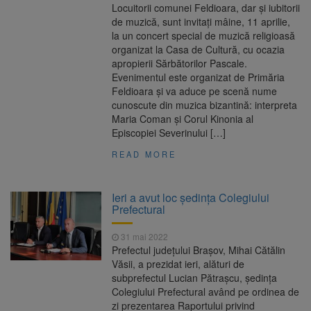
Locuitorii comunei Feldioara, dar și iubitorii
de muzică, sunt invitați mâine, 11 aprilie,
la un concert special de muzică religioasă
organizat la Casa de Cultură, cu ocazia
apropierii Sărbătorilor Pascale.
Evenimentul este organizat de Primăria
Feldioara și va aduce pe scenă nume
cunoscute din muzica bizantină: interpreta
Maria Coman și Corul Kinonia al
Episcopiei Severinului […]
READ MORE
Ieri a avut loc ședința Colegiului
Prefectural
31 mai 2022
Prefectul județului Brașov, Mihai Cătălin
Văsii, a prezidat ieri, alături de
subprefectul Lucian Pătrașcu, ședința
Colegiului Prefectural având pe ordinea de
zi prezentarea Raportului privind