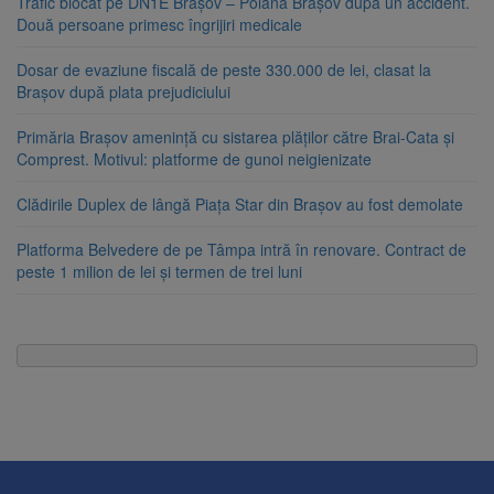
Trafic blocat pe DN1E Brașov – Poiana Brașov după un accident.
Două persoane primesc îngrijiri medicale
Dosar de evaziune fiscală de peste 330.000 de lei, clasat la
Brașov după plata prejudiciului
Primăria Brașov amenință cu sistarea plăților către Brai-Cata și
Comprest. Motivul: platforme de gunoi neigienizate
Clădirile Duplex de lângă Piața Star din Brașov au fost demolate
Platforma Belvedere de pe Tâmpa intră în renovare. Contract de
peste 1 milion de lei și termen de trei luni