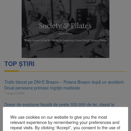
TOP ȘTIRI
Trafic blocat pe DN1E Brașov – Poiana Brașov după un accident.
Două persoane primesc îngrijiri medicale
7 august 2026
Dosar de evaziune fiscală de peste 330.000 de lei, clasat la
Brașov după plata prejudiciului
7 august 2026
We use cookies on our website to give you the most
relevant experience by remembering your preferences and
Primăria Brașov amenință cu sistarea plăților către Brai-Cata și
repeat visits. By clicking “Accept”, you consent to the use of