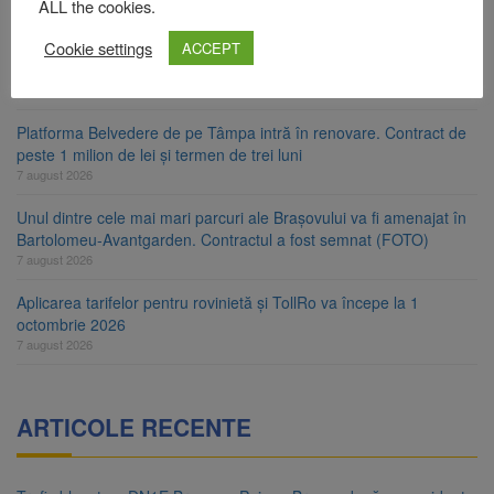
ALL the cookies.
Comprest. Motivul: platforme de gunoi neigienizate
7 august 2026
Cookie settings
ACCEPT
Clădirile Duplex de lângă Piața Star din Brașov au fost demolate
7 august 2026
Platforma Belvedere de pe Tâmpa intră în renovare. Contract de
peste 1 milion de lei și termen de trei luni
7 august 2026
Unul dintre cele mai mari parcuri ale Brașovului va fi amenajat în
Bartolomeu-Avantgarden. Contractul a fost semnat (FOTO)
7 august 2026
Aplicarea tarifelor pentru rovinietă și TollRo va începe la 1
octombrie 2026
7 august 2026
ARTICOLE RECENTE