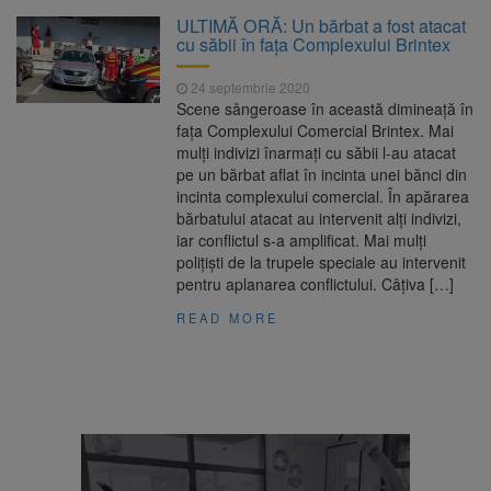
Clădirile Duplex de lângă
7 august 2026
ULTIMĂ ORĂ: Un bărbat a fost atacat
Piața Star din Brașov au fost demolate
cu săbii în fața Complexului Brintex
24 septembrie 2020
Platforma Belvedere de pe
7 august 2026
Scene sângeroase în această dimineață în
Tâmpa intră în renovare. Contract de peste 1
fața Complexului Comercial Brintex. Mai
milion de lei și termen de trei luni
mulți indivizi înarmați cu săbii l-au atacat
pe un bărbat aflat în incinta unei bănci din
Unul dintre cele mai mari
7 august 2026
incinta complexului comercial. În apărarea
parcuri ale Brașovului va fi amenajat în
bărbatului atacat au intervenit alți indivizi,
Bartolomeu-Avantgarden. Contractul a fost
iar conflictul s-a amplificat. Mai mulți
semnat (FOTO)
polițiști de la trupele speciale au intervenit
Trafic blocat pe DN1E Brașov
7 august 2026
pentru aplanarea conflictului. Câțiva […]
– Poiana Brașov după un accident. Două
persoane primesc îngrijiri medicale
READ MORE