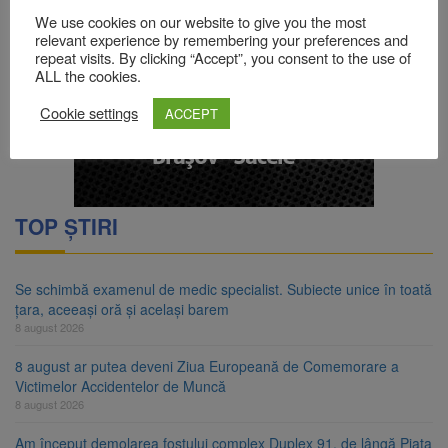
We use cookies on our website to give you the most
relevant experience by remembering your preferences and
repeat visits. By clicking “Accept”, you consent to the use of
ALL the cookies.
Cookie settings
ACCEPT
TOP ȘTIRI
Se schimbă examenul de medic specialist. Subiecte unice în toată
țara, aceeași oră și același barem
8 august 2026
8 august ar putea deveni Ziua Europeană de Comemorare a
Victimelor Accidentelor de Muncă
8 august 2026
Am început demolarea fostului complex Duplex 91, de lângă Piața