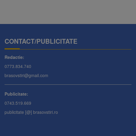
CONTACT/PUBLICITATE
Redactie:
0773.834.740
brasovstiri@gmail.com
Publicitate:
0743.519.669
publicitate [@] brasovstiri.ro