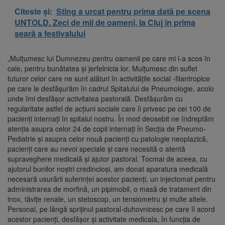
Citeste și:
Sting a urcat pentru prima dată pe scena
UNTOLD. Zeci de mii de oameni, la Cluj în prima
seară a festivalului
„Mulțumesc lui Dumnezeu pentru oamenii pe care mi i-a scos în
cale, pentru bunătatea și jerfelnicia lor. Mulțumesc din suflet
tuturor celor care ne sunt alături în activitățile social -filantropice
pe care le desfășurăm în cadrul Spitalului de Pneumologie, acolo
unde îmi desfășor activitatea pastorală. Desfășurăm cu
regularitate astfel de acțiuni sociale care îi privesc pe cei 100 de
pacienți internați în spitalul nostru. În mod deosebit ne îndreptăm
atenția asupra celor 24 de copii internați în Secția de Pneumo-
Pediatrie și asupra celor nouă pacienți cu patologie neoplazică,
pacienți care au nevoi speciale și care necesită o atentă
supraveghere medicală și ajutor pastoral. Tocmai de aceea, cu
ajutorul bunilor noștri credincioși, am donat aparatura medicală
necesară usurării suferinței acestor pacienți, un injectomat pentru
administrarea de morfină, un pipimobil, o masă de tratament din
inox, tăvițe renale, un stetoscop, un tensiometru și multe altele.
Personal, pe lângă sprijinul pastoral-duhovnicesc pe care îl acord
acestor pacienți, desfășor și activitate medicala, în funcția de