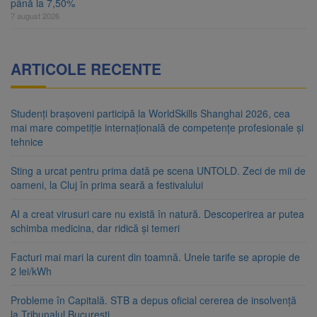
până la 7,50%
7 august 2026
ARTICOLE RECENTE
Studenți brașoveni participă la WorldSkills Shanghai 2026, cea
mai mare competiție internațională de competențe profesionale și
tehnice
Sting a urcat pentru prima dată pe scena UNTOLD. Zeci de mii de
oameni, la Cluj în prima seară a festivalului
AI a creat virusuri care nu există în natură. Descoperirea ar putea
schimba medicina, dar ridică și temeri
Facturi mai mari la curent din toamnă. Unele tarife se apropie de
2 lei/kWh
Probleme în Capitală. STB a depus oficial cererea de insolvență
la Tribunalul București