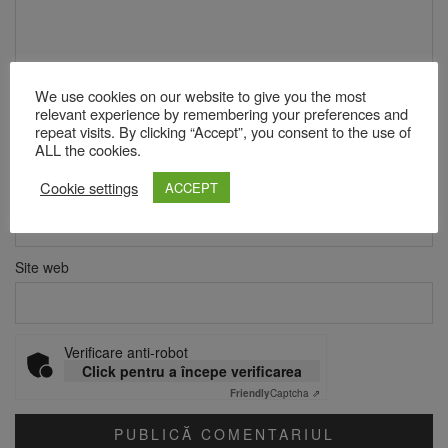
We use cookies on our website to give you the most
Nume
*
relevant experience by remembering your preferences and
repeat visits. By clicking “Accept”, you consent to the use of
ALL the cookies.
Cookie settings
ACCEPT
Email
*
Site web
Verificare anti-robot
Click pentru a începe verificarea
Friendly
Captcha ⇗