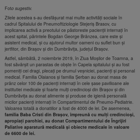
Fot
o sugestiv.
Zilele acestea s-au desfășurat mai multe activități sociale în
cadrul Spitalului de Pneumoftiziologie Stejeriș Brasov, cu
implicarea activă a preotului ce păstoreste pacienții internați în
acest spital, părintele Bogdan George Brânzea, care este și
asistent medical, și cu ajutorul multor oameni cu suflet bun și
jertfitor, din Brașov și din Dumbrăvița, județul Brașov.
Astfel, sâmbătă, 2 noiembrie 2019, în Ziua Moșilor de Toamna, a
fost săvârșit un parastas de obște în Capela spitalului și au fost
pomeniți cei dragi, plecați pe drumul veșniciei, pacienți și personal
medical. Familia Olaianos și familia Șerban au donat masa de
prânz celor 100 de pacienți internați în cele șase pavilioane ale
institutiei medicale și foarte mulți credincioși din Brașov și din
Dumbrăvița au donat alimente și produse de igienă personală
micilor pacienți internați în Compartimentul de Pneumo-Pediatrie.
Valoarea totală a donatiilor a fost de 4000 de lei. De asemenea,
familia Baba Cristi din Brașov, împreună cu mulți credincioși,
apropiați parohiei, au donat Compartimentului de Îngrijiri
Paliative aparatură medicală și obiecte medicale în valoare
de 6600 de lei.