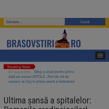
Caută
după:
Toggl
navig
Breaking News
Sting a urcat pentru prima
7 august 2026
dată pe scena UNTOLD. Zeci de mii de
oameni, la Cluj în prima seară a festivalului
AI a creat virusuri care nu
7 august 2026
există în natură. Descoperirea ar putea
Ultima șansă a spitalelor:
schimba medicina, dar ridică și temeri