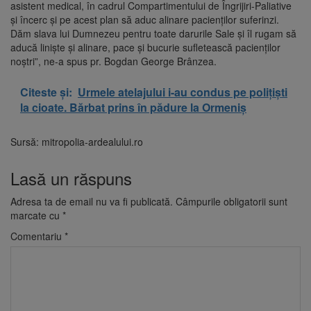
asistent medical, în cadrul Compartimentului de Îngrijiri-Paliative
și încerc și pe acest plan să aduc alinare pacienților suferinzi.
Dăm slava lui Dumnezeu pentru toate darurile Sale și îl rugam să
aducă liniște și alinare, pace și bucurie sufletească pacienților
noștri”, ne-a spus pr. Bogdan George Brânzea.
Citeste și:
Urmele atelajului i-au condus pe polițiști
la cioate. Bărbat prins în pădure la Ormeniș
Sursă: mitropolia-ardealului.ro
Lasă un răspuns
Adresa ta de email nu va fi publicată.
Câmpurile obligatorii sunt
marcate cu
*
Comentariu
*