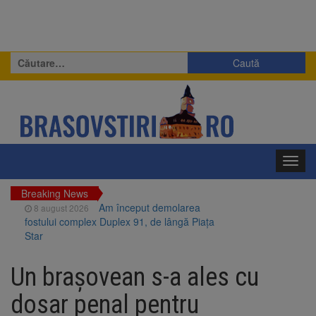
Caută
după:
Toggl
navig
Breaking News
Am început demolarea
8 august 2026
fostului complex Duplex 91, de lângă Piața
Star
Ungaria renunță la apelul
8 august 2026
pentru reducerea consumului de energie.
Un brașovean s-a ales cu
Nivelul Dunării a început să crească
Asociația Română pentru
8 august 2026
dosar penal pentru
Iluminat cere reducerea luminii pe timpul