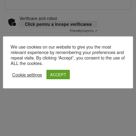
Verificare anti-robot
Click pentru a începe verificarea
Friendly
Captcha ⇗
We use cookies on our website to give you the most
relevant experience by remembering your preferences and
Acest site folosește Akismet pentru a reduce spamul.
Află cum
repeat visits. By clicking “Accept”, you consent to the use of
sunt procesate datele comentariilor tale
.
ALL the cookies.
Cookie settings
ACCEPT