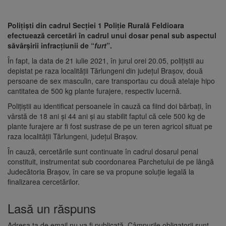
Polițiști din cadrul Secției 1 Poliție Rurală Feldioara
efectuează cercetări în cadrul unui dosar penal sub aspectul
săvârșirii infracțiunii de “
furt
”.
În fapt, la data de 21 iulie 2021, în jurul orei 20.05, polițiștii au
depistat pe raza localității Tărlungeni din județul Brașov, două
persoane de sex masculin, care transportau cu două atelaje hipo
cantitatea de 500 kg plante furajere, respectiv lucernă.
Polițiștii au identificat persoanele în cauză ca fiind doi bărbați, în
vârstă de 18 ani și 44 ani și au stabilit faptul că cele 500 kg de
plante furajere ar fi fost sustrase de pe un teren agricol situat pe
raza localității Tărlungeni, județul Brașov.
În cauză, cercetările sunt continuate în cadrul dosarul penal
constituit, instrumentat sub coordonarea Parchetului de pe lângă
Judecătoria Brașov, în care se va propune soluție legală la
finalizarea cercetărilor.
Lasă un răspuns
Adresa ta de email nu va fi publicată.
Câmpurile obligatorii sunt