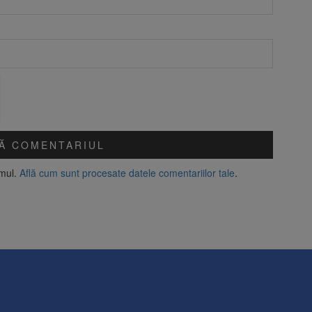
amul.
Află cum sunt procesate datele comentariilor tale
.