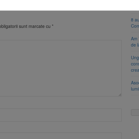
Se 
unic
8 a
Com
bligatorii sunt marcate cu
*
Am 
de l
Ung
cons
cre
Aso
lumi