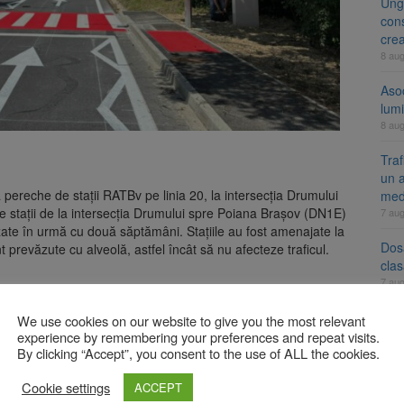
Ung
cons
cre
8 au
Aso
lumi
8 au
Tra
un a
 pereche de stații RATBv pe linia 20, la intersecția Drumului
med
e stații de la intersecția Drumului spre Poiana Brașov (DN1E)
7 au
lizate în urmă cu două săptămâni. Stațiile au fost amenajate la
Dosa
nt prevăzute cu alveolă, astfel încât să nu afecteze traficul.
clas
7 au
ietoni din această zonă un sistem de semaforizare cu buton,
l în care șoferii depășesc viteza legală, semaforul comută pe
We use cookies on our website to give you the most relevant
ât să tempereze viteza de circulație și să-i protejeze pe pietonii
experience by remembering your preferences and repeat visits.
A
By clicking “Accept”, you consent to the use of ALL the cookies.
Cookie settings
ei și euro, cu dobânzi neimpozabile de până la 7,50%
ACCEPT