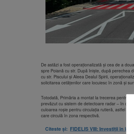
De astăzi a fost operaționalizată și cea de a doua
spre Poiană cu str. După Iniște, după perechea d
cu str. Piscului și Aleea Dealul Spirii, operaționa
solicitarea cetățenilor care locuiesc în zonă și su
Totodată, Primăria a montat la trecerea pentru p
prevăzut cu sistem de detectoare radar – în cazu
culoarea roșie pentru circulația rutieră, astfel înc
care circulă în zona respectivă.
Citeste și:
FIDELIS VIII: Investiții în l