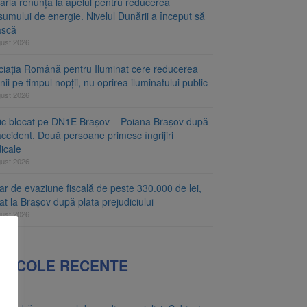
aria renunță la apelul pentru reducerea
umului de energie. Nivelul Dunării a început să
ască
gust 2026
ciația Română pentru Iluminat cere reducerea
nii pe timpul nopții, nu oprirea iluminatului public
gust 2026
fic blocat pe DN1E Brașov – Poiana Brașov după
ccident. Două persoane primesc îngrijiri
icale
gust 2026
r de evaziune fiscală de peste 330.000 de lei,
at la Brașov după plata prejudiciului
gust 2026
RTICOLE RECENTE