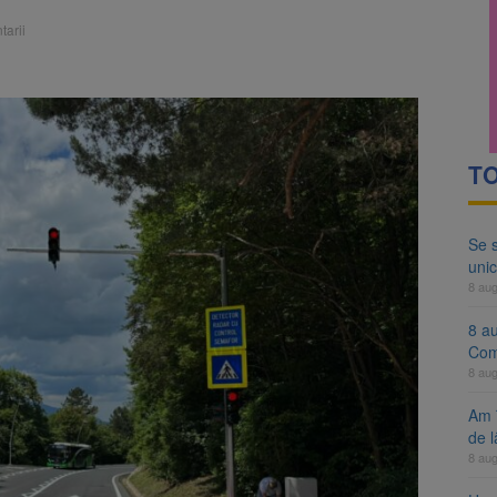
ocat pe DN1E Brașov – Poiana Brașov după un accident. Două persoane p
tarii
ă examenul de medic specialist. Subiecte unice în toată țara, aceeași 
TO
Se 
unic
8 au
8 a
Com
8 au
Am 
de l
8 au