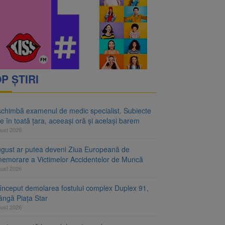
rimesc îngrijiri
oră și același barem
P ȘTIRI
schimbă examenul de medic specialist. Subiecte
e în toată țara, aceeași oră și același barem
gust 2026
ugust ar putea deveni Ziua Europeană de
emorare a Victimelor Accidentelor de Muncă
gust 2026
început demolarea fostului complex Duplex 91,
ângă Piața Star
gust 2026