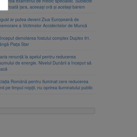
schimbă examenul de medic specialist. Subiecte
e în toată țara, aceeași oră și același barem
ugust ar putea deveni Ziua Europeană de
emorare a Victimelor Accidentelor de Muncă
început demolarea fostului complex Duplex 91,
ângă Piața Star
aria renunță la apelul pentru reducerea
umului de energie. Nivelul Dunării a început să
ască
ciația Română pentru Iluminat cere reducerea
nii pe timpul nopții, nu oprirea iluminatului public