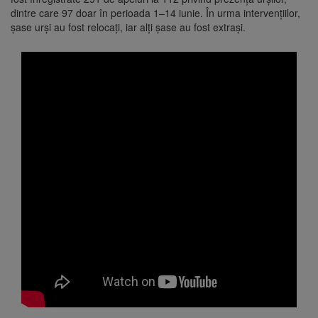
dintre care 97 doar în perioada 1–14 iunie. În urma intervențiilor,
șase urși au fost relocați, iar alți șase au fost extrași.