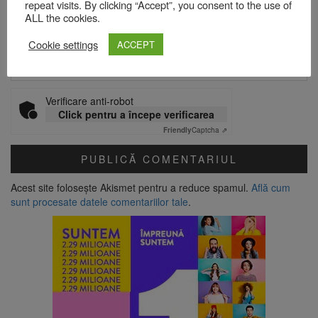
repeat visits. By clicking “Accept”, you consent to the use of
ALL the cookies.
Site web
Cookie settings
ACCEPT
Verificare anti-robot
Click pentru a începe verificarea
Friendly
Captcha ⇗
Acest site folosește Akismet pentru a reduce spamul.
Află cum
sunt procesate datele comentariilor tale
.