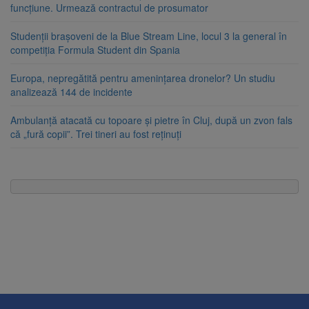
funcțiune. Urmează contractul de prosumator
Studenții brașoveni de la Blue Stream Line, locul 3 la general în
competiția Formula Student din Spania
Europa, nepregătită pentru amenințarea dronelor? Un studiu
analizează 144 de incidente
Ambulanță atacată cu topoare și pietre în Cluj, după un zvon fals
că „fură copii”. Trei tineri au fost reținuți