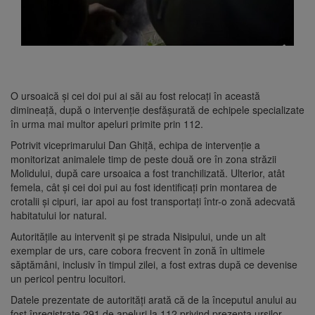
O ursoaică și cei doi pui ai săi au fost relocați în această
dimineață, după o intervenție desfășurată de echipele specializate
în urma mai multor apeluri primite prin 112.
Potrivit viceprimarului Dan Ghiță, echipa de intervenție a
monitorizat animalele timp de peste două ore în zona străzii
Molidului, după care ursoaica a fost tranchilizată. Ulterior, atât
femela, cât și cei doi pui au fost identificați prin montarea de
crotalii și cipuri, iar apoi au fost transportați într-o zonă adecvată
habitatului lor natural.
Autoritățile au intervenit și pe strada Nisipului, unde un alt
exemplar de urs, care cobora frecvent în zonă în ultimele
săptămâni, inclusiv în timpul zilei, a fost extras după ce devenise
un pericol pentru locuitori.
Datele prezentate de autorități arată că de la începutul anului au
fost înregistrate 291 de apeluri la 112 privind prezența urșilor,