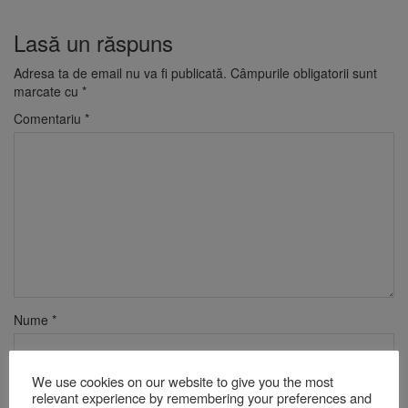
Lasă un răspuns
Adresa ta de email nu va fi publicată.
Câmpurile obligatorii sunt
marcate cu
*
Comentariu
*
Nume
*
We use cookies on our website to give you the most
Email
*
relevant experience by remembering your preferences and