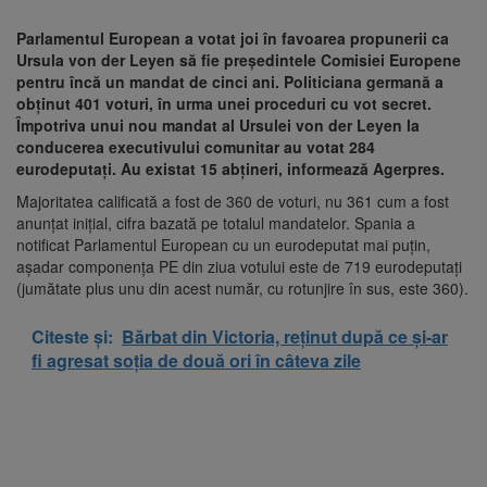
Parlamentul European a votat joi în favoarea propunerii ca
Ursula von der Leyen să fie preşedintele Comisiei Europene
pentru încă un mandat de cinci ani. Politiciana germană a
obţinut 401 voturi, în urma unei proceduri cu vot secret.
Împotriva unui nou mandat al Ursulei von der Leyen la
conducerea executivului comunitar au votat 284
eurodeputaţi. Au existat 15 abţineri, informează Agerpres.
Majoritatea calificată a fost de 360 de voturi, nu 361 cum a fost
anunţat iniţial, cifra bazată pe totalul mandatelor. Spania a
notificat Parlamentul European cu un eurodeputat mai puţin,
aşadar componenţa PE din ziua votului este de 719 eurodeputaţi
(jumătate plus unu din acest număr, cu rotunjire în sus, este 360).
Citeste și:
Bărbat din Victoria, reținut după ce și-ar
fi agresat soția de două ori în câteva zile