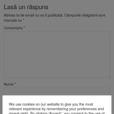
Lasă un răspuns
Adresa ta de email nu va fi publicată.
Câmpurile obligatorii sunt
marcate cu
*
Comentariu
*
Nume
*
Email
*
We use cookies on our website to give you the most
relevant experience by remembering your preferences and
repeat visits. By clicking “Accept”, you consent to the use of