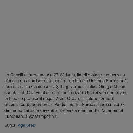
La Consiliul European din 27-28 iunie, liderii statelor membre au
ajuns la un acord asupra funcţiilor de top din Uniunea Europeană,
fără însă a exista consens. Şefa guvernului italian Giorgia Meloni
s-a abţinut de la votul asupra nominalizării Ursulei von der Leyen,
în timp ce premierul ungar Viktor Orban, iniţiatorul formării
grupului europarlamentar ‘Patrioţi pentru Europa’, care cu cei 84
de membri ai săi a devenit al treilea ca mărime din Parlamentul
European, a votat împotrivă.
Sursa,
Agerpres