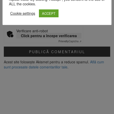
ALL the cookies.
Site web
Cookie settings
ACCEPT
Verificare anti-robot
Click pentru a începe verificarea
Friendly
Captcha ⇗
Acest site folosește Akismet pentru a reduce spamul.
Află cum
sunt procesate datele comentariilor tale
.