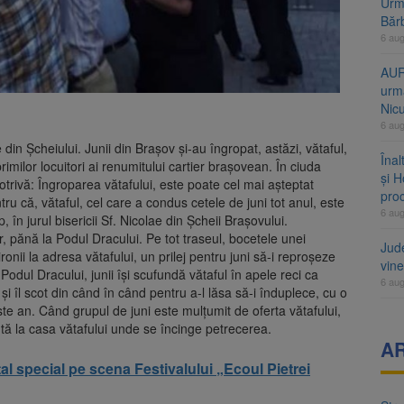
Urme
Băr
6 au
AUR
urmă
Nic
6 au
e din Șcheiului. Junii din Brașov și-au îngropat, astăzi, vătaful,
Înal
imilor locuitori ai renumitului cartier brașovean. În ciuda
și H
potrivă: Îngroparea vătafului, este poate cel mai așteptat
pro
ru că, vătaful, cel care a condus cetele de juni tot anul, este
6 au
 în jurul bisericii Sf. Nicolae din Șcheii Brașovului.
r, pănă la Podul Dracului. Pe tot traseul, bocetele unei
Jud
onii la adresa vătafului, un prilej pentru juni să-i reproșeze
vine
 Podul Dracului, junii își scufundă vătaful în apele reci ca
6 au
i îl scot din când în când pentru a-l lăsa să-i înduplece, cu o
te an. Când grupul de juni este mulțumit de oferta vătafului,
tă la casa vătafului unde se încinge petrecerea.
A
al special pe scena Festivalului „Ecoul Pietrei