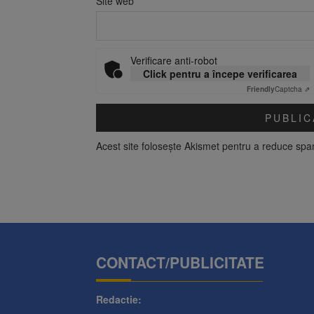
Site web
Verificare anti-robot
Click pentru a începe verificarea
Friendly
Captcha ⇗
Acest site folosește Akismet pentru a reduce sp
CONTACT/PUBLICITATE
Redactie: