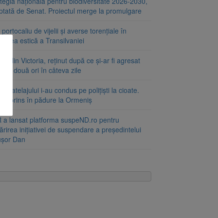
tegia națională pentru biodiversitate 2026-2030,
ptată de Senat. Proiectul merge la promulgare
portocaliu de vijelii și averse torențiale în
tatea estică a Transilvaniei
at din Victoria, reținut după ce și-ar fi agresat
a de două ori în câteva zile
le atelajului i-au condus pe polițiști la cioate.
bat prins în pădure la Ormeniș
 a lansat platforma suspeND.ro pentru
rirea inițiativei de suspendare a președintelui
ușor Dan