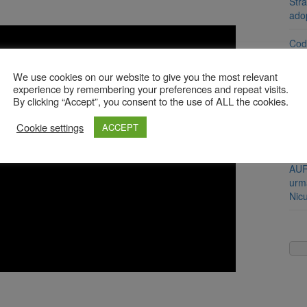
Stra
ado
Cod 
jumă
We use cookies on our website to give you the most relevant
Bărb
experience by remembering your preferences and repeat visits.
soți
By clicking “Accept”, you consent to the use of ALL the cookies.
Cookie settings
Urme
ACCEPT
Băr
AUR
urmă
Nic