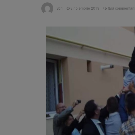
Înalta Cu
6 august 2026
Stiri
8 noiembrie 2019
fără commentari
procesul
Strategia
6 august 2026