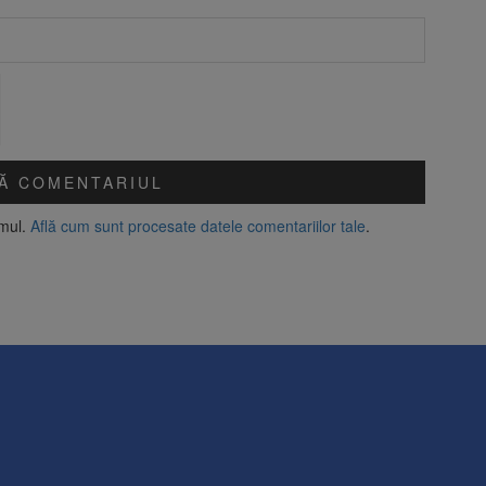
amul.
Află cum sunt procesate datele comentariilor tale
.