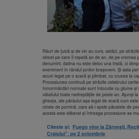
Râuri de țuică și de vin au curs, astăzi, pe străzil
obicei pe care îl repetă an de an, de pe vremea pr
denumirii, datina nu este deloc una tristă, ci dim
eveniment în rândul junilor brașoveni. Și asta pent
acum legat pe o scară și plimbat, cu crucea la cap,
Procesiunea continuă pe străzile celebrului cartie
înmormântări normale sunt înlocuite cu glume și ir
vătafului toate nedreptățile de peste an. Ajunși la
gheața, ale pârâului așa legat de scară cum este ș
cinste de pomină, care să-i spele păcatele de pes
acesta este eliberat și întreaga procesiune se mu
Citeste și:
Fuego vine la Zărnești. Recit
Craiului”, pe 2 octombrie