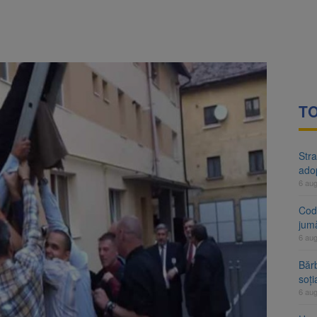
rte analizează dosarul lui Călin Georgescu și Horațiu Potra. Judecători
i
 națională pentru biodiversitate 2026-2030, adoptată de Senat. Proiect
TO
Stra
ado
6 au
Cod 
jumă
6 au
Bărb
soți
6 au