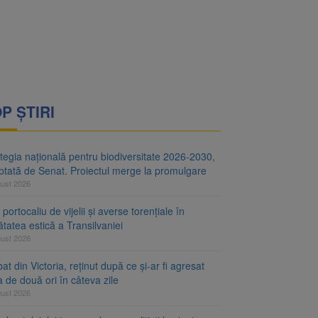
i decid dacă începe
ul merge la promulgare
P ȘTIRI
tegia națională pentru biodiversitate 2026-2030,
ptată de Senat. Proiectul merge la promulgare
gust 2026
portocaliu de vijelii și averse torențiale în
tatea estică a Transilvaniei
gust 2026
at din Victoria, reținut după ce și-ar fi agresat
a de două ori în câteva zile
gust 2026