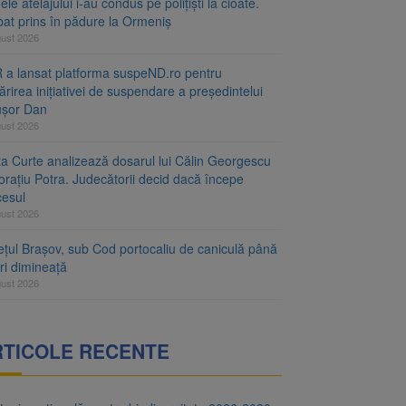
le atelajului i-au condus pe polițiști la cioate.
bat prins în pădure la Ormeniș
gust 2026
 a lansat platforma suspeND.ro pentru
rirea inițiativei de suspendare a președintelui
ușor Dan
gust 2026
ta Curte analizează dosarul lui Călin Georgescu
orațiu Potra. Judecătorii decid dacă începe
cesul
gust 2026
ețul Brașov, sub Cod portocaliu de caniculă până
ri dimineață
gust 2026
RTICOLE RECENTE