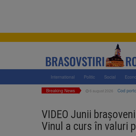
International
Politic
Social
Econ
Breaking News
Cod portoc
6 august 2026
Bărbat din
6 august 2026
VIDEO Junii brașoveni 
Urmele at
6 august 2026
Vinul a curs în valuri 
AUR a lan
6 august 2026
Dan