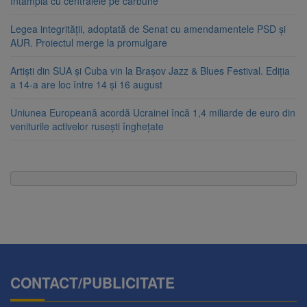
întâmplă cu centralele pe cărbune
Legea integrității, adoptată de Senat cu amendamentele PSD și
AUR. Proiectul merge la promulgare
Artiști din SUA și Cuba vin la Brașov Jazz & Blues Festival. Ediția
a 14-a are loc între 14 și 16 august
Uniunea Europeană acordă Ucrainei încă 1,4 miliarde de euro din
veniturile activelor rusești înghețate
CONTACT/PUBLICITATE