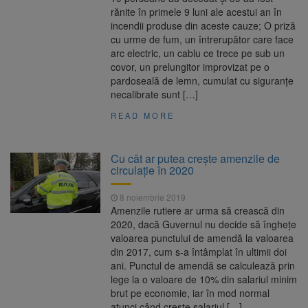
rănite în primele 9 luni ale acestui an în
incendii produse din aceste cauze; O priză
cu urme de fum, un întrerupător care face
arc electric, un cablu ce trece pe sub un
covor, un prelungitor improvizat pe o
pardoseală de lemn, cumulat cu siguranţe
necalibrate sunt […]
READ MORE
Cu cât ar putea crește amenzile de
circulație în 2020
8 noiembrie 2019
Amenzile rutiere ar urma să crească din
2020, dacă Guvernul nu decide să înghețe
valoarea punctului de amendă la valoarea
din 2017, cum s-a întâmplat în ultimii doi
ani. Punctul de amendă se calculează prin
lege la o valoare de 10% din salariul minim
brut pe economie, iar în mod normal
atunci când crește salariul […]