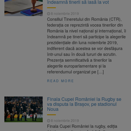
îndeamnă tinerii să iasă la vot
8 noiembrie 2019
Consiliul Tineretului din România (CTR),
federaţia ce reprezintă vocea tinerilor din
România la nivel naţional şi internaţional, îi
îndeamnă pe tineri să participe la alegerile
prezidenţiale din luna noiembrie 2019,
indiferent dacă acestea se vor desfăşura
într-unul sau în două tururi de scrutin.
Prezenţa semnificativă a tinerilor la
alegerile europarlamentare şi la
referendumul organizat pe […]
READ MORE
Finala Cupei României la Rugby se
va disputa la Braşov, pe stadionul
Noua
8 noiembrie 2019
Finala Cupei României la rugby, ediţia