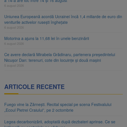
a 14-a are loc între 14 și 16 august
6 august 2026
Uniunea Europeană acordă Ucrainei încă 1,4 miliarde de euro din
veniturile activelor rusești înghețate
6 august 2026
Motorina a ajuns la 11,68 lei în unele benzinării
6 august 2026
Ce avere declară Mirabela Grădinaru, partenera președintelui
Nicușor Dan: terenuri, cote din locuințe și două mașini
5 august 2026
ARTICOLE RECENTE
Fuego vine la Zărnești. Recital special pe scena Festivalului
„Ecoul Pietrei Craiului”, pe 2 octombrie
Legea decarbonizării, adoptată după dezbateri aprinse. Ce se