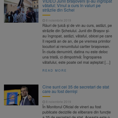
VIDEO Junii brașoveni și-au îngropat
are loc între 14 și 16 august
vătaful: Vinul a curs în valuri pe
Uniunea Europeană acordă
6 august 2026
străzile din Schei
Ucrainei încă 1,4 miliarde de euro din
veniturile activelor rusești înghețate
8 noiembrie 2019
Motorina a ajuns la 11,68 lei
6 august 2026
Râuri de țuică și de vin au curs, astăzi, pe
în unele benzinării
străzile din Șcheiului. Junii din Brașov și-
au îngropat, astăzi, vătaful, obicei pe care
Fuego vine la Zărnești.
6 august 2026
îl repetă an de an, de pe vremea primilor
Recital special pe scena Festivalului „Ecoul
locuitori ai renumitului cartier brașovean.
Pietrei Craiului”, pe 2 octombrie
În ciuda denumirii, datina nu este deloc
una tristă, ci dimpotrivă: Îngroparea
vătafului, este poate cel mai așteptat […]
READ MORE
Cine sunt cei 35 de secretari de stat
care au fost demiși
8 noiembrie 2019
În Monitorul Oficial de vineri au fost
publicate deciziile de eliberare din funcție
a 35 de secretari de stat. Aceasta este o