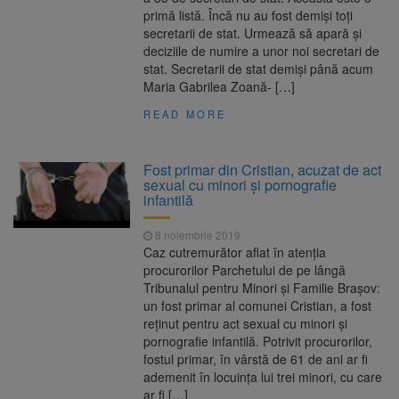
primă listă. Încă nu au fost demiși toți
secretarii de stat. Urmează să apară și
deciziile de numire a unor noi secretari de
stat. Secretarii de stat demiși până acum
Maria Gabrilea Zoană- […]
READ MORE
Fost primar din Cristian, acuzat de act
sexual cu minori și pornografie
infantilă
8 noiembrie 2019
Caz cutremurător aflat în atenția
procurorilor Parchetului de pe lângă
Tribunalul pentru Minori și Familie Brașov:
un fost primar al comunei Cristian, a fost
reținut pentru act sexual cu minori și
pornografie infantilă. Potrivit procurorilor,
fostul primar, în vârstă de 61 de ani ar fi
ademenit în locuința lui trei minori, cu care
ar fi […]