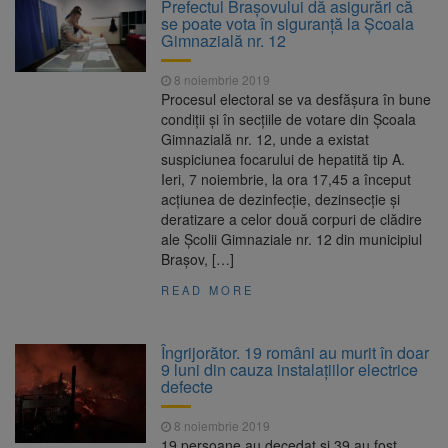
Prefectul Brașovului dă asigurări că
se poate vota în siguranță la Şcoala
Gimnazială nr. 12
8 noiembrie 2019
Procesul electoral se va desfăşura în bune
condiţii şi în secţiile de votare din Şcoala
Gimnazială nr. 12, unde a existat
suspiciunea focarului de hepatită tip A.
Ieri, 7 noiembrie, la ora 17,45 a început
acţiunea de dezinfecţie, dezinsecţie şi
deratizare a celor două corpuri de clădire
ale Şcolii Gimnaziale nr. 12 din municipiul
Braşov, […]
READ MORE
Îngrijorător. 19 români au murit în doar
9 luni din cauza instalațiilor electrice
defecte
8 noiembrie 2019
19 persoane au decedat şi 39 au fost