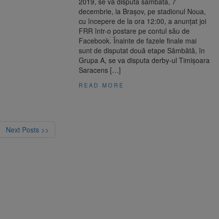
2019, se va disputa sâmbătă, 7
decembrie, la Braşov, pe stadionul Noua,
cu începere de la ora 12:00, a anunţat joi
FRR într-o postare pe contul său de
Facebook. Înainte de fazele finale mai
sunt de disputat două etape Sâmbătă, în
Grupa A, se va disputa derby-ul Timişoara
Saracens […]
READ MORE
Next Posts >>