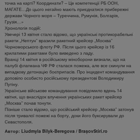
точка на карті? Координати? – Це компетенції РБ ООН,
МАГАТЕ…До цього негайно мають приєднатися прибережні
держави Чорного моря – Туреччина, Румунія, Болгарія,
Грузія…»
Хронологія подій:
Увечері 13 квітня стало відомо, що українські протикорабельні
ракети „Нептун” вразили ракетний крейсер „Москва”
Чорноморського флоту РФ. Після цього крейсер із 16
крилатими ракетами було виведено з ладу.
Вранці 14 квітня в російському міноборони визнали, що на
палубі флагмана ЧФ РФ сталася пожежа, але все скинули на
випадкову детонацію боєприпасів. Про інцидент командування
доповіло особисто російському президентові Володимиру
Путіну.
Українське військове командування повідомило вдень 14
квітня, що внаслідок влучення українських ракет крейсер
„Москва” почав тонути.
Пізніше стало відомо, що російський крейсер „Москва” затонув
після тривалої пожежі на борту, доки його буксирували до
Севастополя.
Автор: Liudmyla Bilyk-Beregova / BrașovStiri.ro