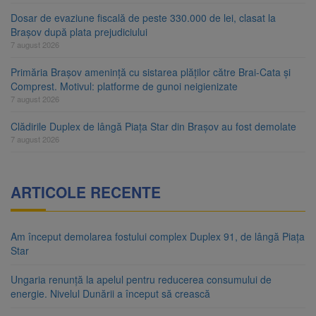
Dosar de evaziune fiscală de peste 330.000 de lei, clasat la
Brașov după plata prejudiciului
7 august 2026
Primăria Brașov amenință cu sistarea plăților către Brai-Cata și
Comprest. Motivul: platforme de gunoi neigienizate
7 august 2026
Clădirile Duplex de lângă Piața Star din Brașov au fost demolate
7 august 2026
ARTICOLE RECENTE
Am început demolarea fostului complex Duplex 91, de lângă Piața
Star
Ungaria renunță la apelul pentru reducerea consumului de
energie. Nivelul Dunării a început să crească