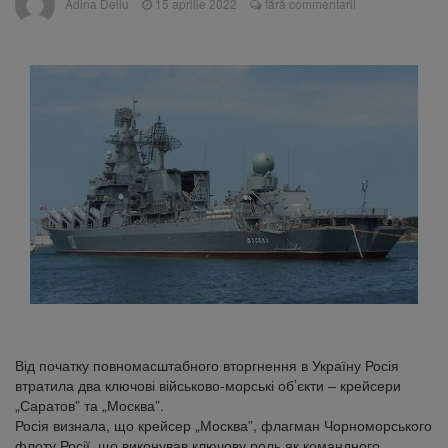
Adina Deliu
15 aprilie 2022
fără commentarii
persoane primesc îngrijiri medicale
Dosar de evaziune fiscală de
7 august 2026
peste 330.000 de lei, clasat la Brașov după
plata prejudiciului
Primăria Brașov amenință cu
7 august 2026
sistarea plăților către Brai-Cata și Comprest.
Motivul: platforme de gunoi neigienizate
Am început demolarea
8 august 2026
fostului complex Duplex 91, de lângă Piața
Star
Від початку повномасштабного вторгнення в Україну Росія
втратила два ключові військово-морські об’єкти – крейсери
„Саратов” та „Москва”.
Росія визнала, що крейсер „Москва”, флагман Чорноморського
флоту Росії, що виконував ключову роль як командного