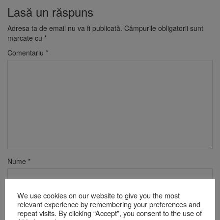
Lasă un răspuns
Adresa ta de email nu va fi publicată.
Câmpurile obligatorii sunt
marcate cu
*
Comentariu
*
Nume
*
We use cookies on our website to give you the most
Email
*
relevant experience by remembering your preferences and
repeat visits. By clicking “Accept”, you consent to the use of