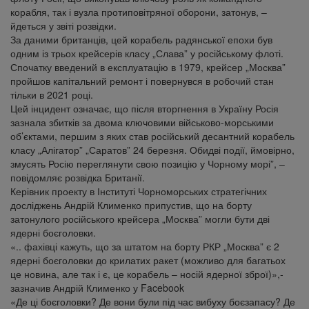
корабля, так і вузла протиповітряної оборони, затонув, –
йдеться у звіті розвідки.
За даними британців, цей корабель радянської епохи був
одним із трьох крейсерів класу „Слава” у російському флоті.
Спочатку введений в експлуатацію в 1979, крейсер „Москва”
пройшов капітальний ремонт і повернувся в робочий стан
тільки в 2021 році.
Цей інцидент означає, що після вторгнення в Україну Росія
зазнала збитків за двома ключовими військово-морськими
об’єктами, першим з яких став російський десантний корабель
класу „Алігатор” „Саратов” 24 березня. Обидві події, ймовірно,
змусять Росію переглянути свою позицію у Чорному морі”, –
повідомляє розвідка Британії.
Керівник проекту в Інституті Чорноморських стратегічних
досліджень Андрій Клименко припустив, що на борту
затонулого російського крейсера „Москва” могли бути дві
ядерні боєголовки.
«.. фахівці кажуть, що за штатом на борту РКР „Москва” є 2
ядерні боєголовки до крилатих ракет (можливо для багатьох
це новина, але так і є, це корабель – носій ядерної зброї)»,-
зазначив Андрій Клименко у Facebook
«Де ці боєголовки? Де вони були під час вибуху боєзапасу? Де