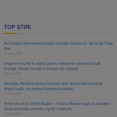
TOP ȘTIRI
Am început demolarea fostului complex Duplex 91, de lângă Piața
Star
8 august 2026
Ungaria renunță la apelul pentru reducerea consumului de
energie. Nivelul Dunării a început să crească
8 august 2026
Asociația Română pentru Iluminat cere reducerea luminii pe
timpul nopții, nu oprirea iluminatului public
8 august 2026
Trafic blocat pe DN1E Brașov – Poiana Brașov după un accident.
Două persoane primesc îngrijiri medicale
7 august 2026