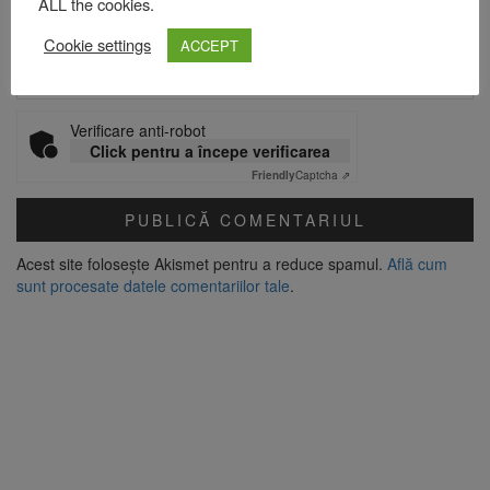
ALL the cookies.
Site web
Cookie settings
ACCEPT
Verificare anti-robot
Click pentru a începe verificarea
Friendly
Captcha ⇗
Acest site folosește Akismet pentru a reduce spamul.
Află cum
sunt procesate datele comentariilor tale
.