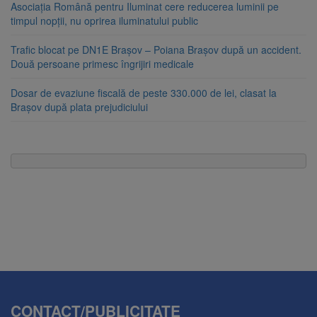
Asociația Română pentru Iluminat cere reducerea luminii pe
timpul nopții, nu oprirea iluminatului public
Trafic blocat pe DN1E Brașov – Poiana Brașov după un accident.
Două persoane primesc îngrijiri medicale
Dosar de evaziune fiscală de peste 330.000 de lei, clasat la
Brașov după plata prejudiciului
CONTACT/PUBLICITATE