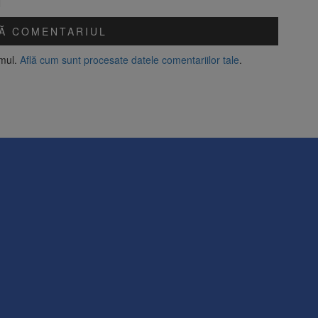
amul.
Află cum sunt procesate datele comentariilor tale
.