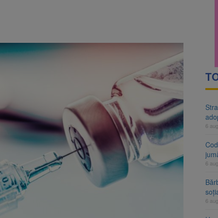
rte analizează dosarul lui Călin Georgescu și Horațiu Potra. Judecători
 națională pentru biodiversitate 2026-2030, adoptată de Senat. Proiect
TO
Stra
ado
6 au
Cod 
jumă
6 au
Bărb
soți
6 au