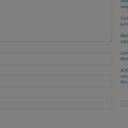
Stra
ado
Cod 
jumă
Bărb
soți
Urme
Băr
AUR
urmă
Nic