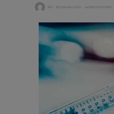
Înalta Cu
6 august 2026
Stiri
6 ianuarie 2021
fără commentarii
procesul
Strategia
6 august 2026