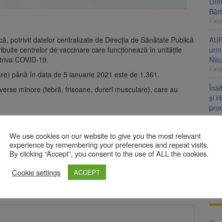
Urme
Băr
6 au
că, potrivit datelor centralizate de Direcția de Sănătate Publică
AUR
ribuite centrelor de vaccinare care funcționează în unitățile
urmă
triva COVID-19.
Nic
6 au
re) până în data de 5 ianuarie 2021 este de 1.361.
Înal
verse minore (febră, frisoane, dureri musculare), care au
și H
pro
6 au
 străzile Brașovului. Peste 120 de amenzi într-o
We use cookies on our website to give you the most relevant
Jud
experience by remembering your preferences and repeat visits.
vine
By clicking “Accept”, you consent to the use of ALL the cookies.
6 au
Cookie settings
ACCEPT
bligatorii sunt marcate cu
*
A