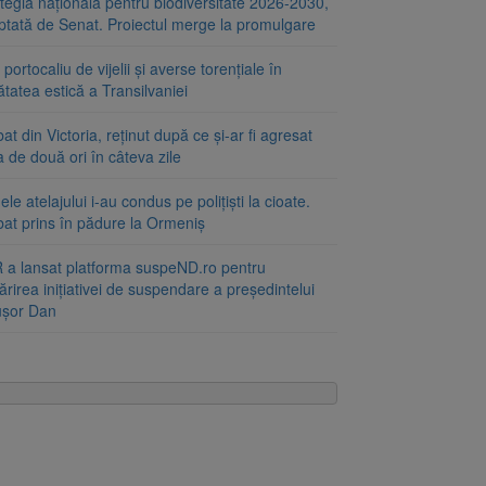
tegia națională pentru biodiversitate 2026-2030,
ptată de Senat. Proiectul merge la promulgare
portocaliu de vijelii și averse torențiale în
tatea estică a Transilvaniei
at din Victoria, reținut după ce și-ar fi agresat
a de două ori în câteva zile
le atelajului i-au condus pe polițiști la cioate.
bat prins în pădure la Ormeniș
 a lansat platforma suspeND.ro pentru
rirea inițiativei de suspendare a președintelui
ușor Dan