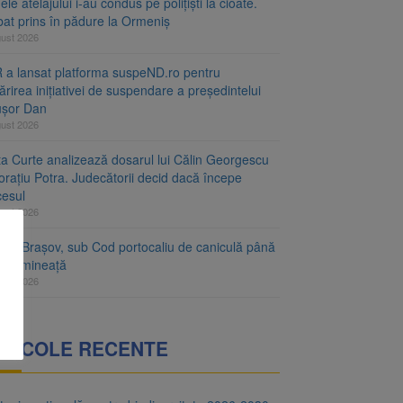
le atelajului i-au condus pe polițiști la cioate.
bat prins în pădure la Ormeniș
gust 2026
 a lansat platforma suspeND.ro pentru
rirea inițiativei de suspendare a președintelui
ușor Dan
gust 2026
ta Curte analizează dosarul lui Călin Georgescu
orațiu Potra. Judecătorii decid dacă începe
cesul
gust 2026
ețul Brașov, sub Cod portocaliu de caniculă până
ri dimineață
gust 2026
RTICOLE RECENTE