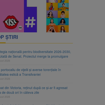
i decid dacă începe
ul merge la promulgare
P ȘTIRI
tegia națională pentru biodiversitate 2026-2030,
ptată de Senat. Proiectul merge la promulgare
gust 2026
portocaliu de vijelii și averse torențiale în
tatea estică a Transilvaniei
gust 2026
at din Victoria, reținut după ce și-ar fi agresat
a de două ori în câteva zile
gust 2026