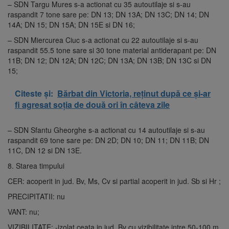
– SDN Targu Mures s-a actionat cu 35 autoutilaje si s-au
raspandit 7 tone sare pe: DN 13; DN 13A; DN 13C; DN 14; DN
14A; DN 15; DN 15A; DN 15E si DN 16;
– SDN Miercurea Ciuc s-a actionat cu 22 autoutilaje si s-au
raspandit 55.5 tone sare si 30 tone material antiderapant pe: DN
11B; DN 12; DN 12A; DN 12C; DN 13A; DN 13B; DN 13C si DN
15;
Citeste și:
Bărbat din Victoria, reținut după ce și-ar
fi agresat soția de două ori în câteva zile
– SDN Sfantu Gheorghe s-a actionat cu 14 autoutilaje si s-au
raspandit 69 tone sare pe: DN 2D; DN 10; DN 11; DN 11B; DN
11C, DN 12 si DN 13E.
8. Starea timpului
CER: acoperit in jud. Bv, Ms, Cv si partial acoperit in jud. Sb si Hr ;
PRECIPITATII: nu
VANT: nu;
VIZIBILITATE: -izolat ceata in jud. Bv cu vizibilitate intre 50-100 m