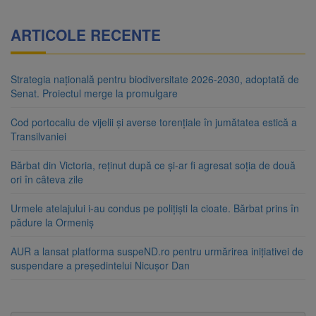
ARTICOLE RECENTE
Strategia națională pentru biodiversitate 2026-2030, adoptată de
Senat. Proiectul merge la promulgare
Cod portocaliu de vijelii și averse torențiale în jumătatea estică a
Transilvaniei
Bărbat din Victoria, reținut după ce și-ar fi agresat soția de două
ori în câteva zile
Urmele atelajului i-au condus pe polițiști la cioate. Bărbat prins în
pădure la Ormeniș
AUR a lansat platforma suspeND.ro pentru urmărirea inițiativei de
suspendare a președintelui Nicușor Dan