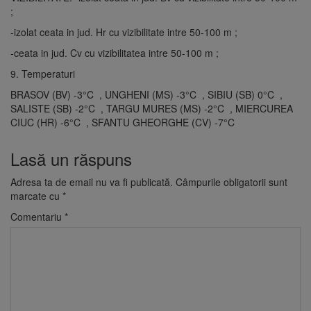
;
-izolat ceata in jud. Hr cu vizibilitate intre 50-100 m ;
-ceata in jud. Cv cu vizibilitatea intre 50-100 m ;
9. Temperaturi
BRASOV (BV) -3°C , UNGHENI (MS) -3°C , SIBIU (SB) 0°C ,
SALISTE (SB) -2°C , TARGU MURES (MS) -2°C , MIERCUREA
CIUC (HR) -6°C , SFANTU GHEORGHE (CV) -7°C
Lasă un răspuns
Adresa ta de email nu va fi publicată.
Câmpurile obligatorii sunt
marcate cu
*
Comentariu
*