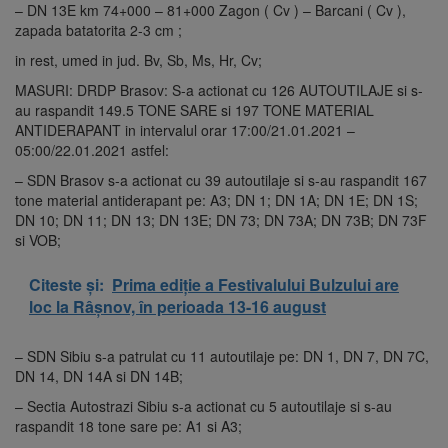
– DN 13E km 74+000 – 81+000 Zagon ( Cv ) – Barcani ( Cv ),
zapada batatorita 2-3 cm ;
in rest, umed in jud. Bv, Sb, Ms, Hr, Cv;
MASURI: DRDP Brasov: S-a actionat cu 126 AUTOUTILAJE si s-
au raspandit 149.5 TONE SARE si 197 TONE MATERIAL
ANTIDERAPANT in intervalul orar 17:00/21.01.2021 –
05:00/22.01.2021 astfel:
– SDN Brasov s-a actionat cu 39 autoutilaje si s-au raspandit 167
tone material antiderapant pe: A3; DN 1; DN 1A; DN 1E; DN 1S;
DN 10; DN 11; DN 13; DN 13E; DN 73; DN 73A; DN 73B; DN 73F
si VOB;
Citeste și:
Prima ediție a Festivalului Bulzului are
loc la Râșnov, în perioada 13-16 august
– SDN Sibiu s-a patrulat cu 11 autoutilaje pe: DN 1, DN 7, DN 7C,
DN 14, DN 14A si DN 14B;
– Sectia Autostrazi Sibiu s-a actionat cu 5 autoutilaje si s-au
raspandit 18 tone sare pe: A1 si A3;