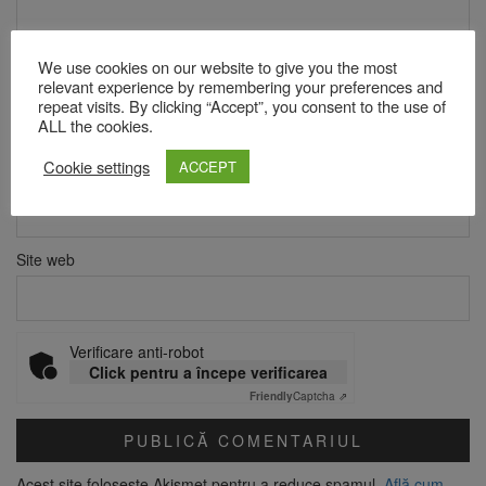
We use cookies on our website to give you the most
relevant experience by remembering your preferences and
Nume
*
repeat visits. By clicking “Accept”, you consent to the use of
ALL the cookies.
Cookie settings
ACCEPT
Email
*
Site web
Verificare anti-robot
Click pentru a începe verificarea
Friendly
Captcha ⇗
Acest site folosește Akismet pentru a reduce spamul.
Află cum