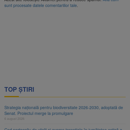
sunt procesate datele comentariilor tale
.
TOP ȘTIRI
Strategia națională pentru biodiversitate 2026-2030, adoptată de
Senat. Proiectul merge la promulgare
6 august 2026
Cod portocaliu de vijelii și averse torențiale în jumătatea estică a