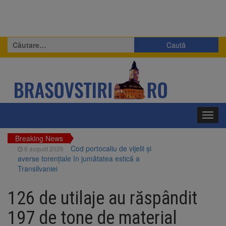
Caută
după:
Toggl
navig
Breaking News
Cod portocaliu de vijelii și
6 august 2026
averse torențiale în jumătatea estică a
Transilvaniei
Bărbat din Victoria, reținut
6 august 2026
după ce și-ar fi agresat soția de două ori în
126 de utilaje au răspândit
câteva zile
Urmele atelajului i-au condus
6 august 2026
197 de tone de material
pe polițiști la cioate. Bărbat prins în pădure la