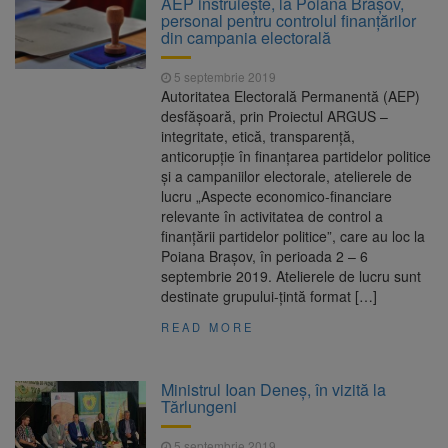
AEP instruiește, la Poiana Brașov,
personal pentru controlul finanţărilor
Nivelul Dunării a crescut la
10 august 2026
din campania electorală
Cernavodă. Unitatea 2 a centralei nucleare
poate funcționa cel puțin încă nouă zile
5 septembrie 2019
Șapte persoane, arestate
10 august 2026
Autoritatea Electorală Permanentă (AEP)
preventiv după atacul asupra ambulanței
desfăşoară, prin Proiectul ARGUS –
„răpește copii”
integritate, etică, transparenţă,
Încă 11,5 milioane de lei
10 august 2026
anticorupţie în finanţarea partidelor politice
nerambursabili pentru a păstra vie istoria
şi a campaniilor electorale, atelierele de
Brașovului
lucru „Aspecte economico-financiare
relevante în activitatea de control a
finanţării partidelor politice”, care au loc la
Poiana Braşov, în perioada 2 – 6
septembrie 2019. Atelierele de lucru sunt
destinate grupului-ţintă format […]
READ MORE
Ministrul Ioan Deneș, în vizită la
Tărlungeni
5 septembrie 2019