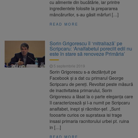
cu alimente din bucătărie, iar printre
ingredientele folosite la prepararea
mâncărurilor, s-au găsit mărfuri […]
READ MORE
Sorin Grigorescu îl ‘mitraliază’ pe
Scripcaru: ‘Analfabetul poreclit edil nu
este în stare să renoveze Primăria’
5 septembrie 2019
Sorin Grigorescu s-a dezlănțuit pe
Facebook și a dat cu primarul George
Scripcaru de pereți. Revoltat peste măsură
de inactivitatea primarului, Sorin
Grigorescu a lăsat la o parte eleganța care
îl caracterizează și l-a numit pe Scripcaru
analfabet, inept și răcnitor-șef. „Sunt
foooarte curios ce suprataxa isi trage
insasi primaria racnitorului urbei pt. ruina
in […]
READ MORE