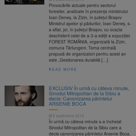
Provocările actuale pentru sectorul
forestier, analizate în prezenţa ministrului
Ioan Deneş, la Zizin, în judeţul Braşov
Ministrul apelor şi pădurilor, Ioan Deneş, s-
a aflat, joi, în judeţul Braşov, cu ocazia
deschiderii celei de a-3-a ediţii a expoziţiei
FOREST ROMÂNIA, organizată la Zizin,
comuna Tărlungeni. Tema centrală
propusă de organizatori pentru acest an
este „Gestionarea durabilă […]
READ MORE
EXCLUSIV În urmă cu câteva minute,
Sinodul Mitropolitan de la Sibiu a
decis: Canonizarea părintelui
ARSENIE BOCA
5 septembrie 2019
În urmă cu câteva minute s-a încheiat
Sinodul Mitropolitan de la Sibiu care a
decis canonizarea părintelui Arsenie Boca.