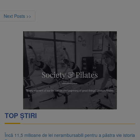
Next Posts >>
TOP ȘTIRI
Încă 11,5 milioane de lei nerambursabili pentru a păstra vie istoria