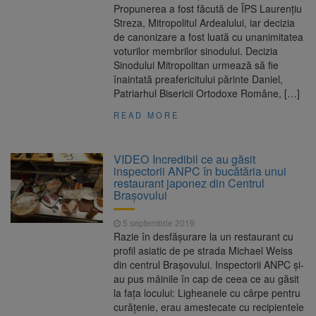
Propunerea a fost făcută de ÎPS Laurențiu
Streza, Mitropolitul Ardealului, iar decizia
de canonizare a fost luată cu unanimitatea
voturilor membrilor sinodului. Decizia
Sinodului Mitropolitan urmează să fie
înaintată preafericitului părinte Daniel,
Patriarhul Bisericii Ortodoxe Române, […]
READ MORE
VIDEO Incredibil ce au găsit
inspectorii ANPC în bucătăria unui
restaurant japonez din Centrul
Brașovului
5 septembrie 2019
Razie în desfășurare la un restaurant cu
profil asiatic de pe strada Michael Weiss
din centrul Brașovului. Inspectorii ANPC și-
au pus mâinile în cap de ceea ce au găsit
la fața locului: Ligheanele cu cârpe pentru
curățenie, erau amestecate cu recipientele