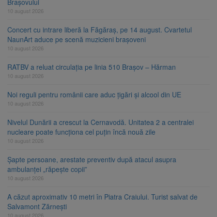
Brașovului
10 august 2026
Concert cu intrare liberă la Făgăraș, pe 14 august. Cvartetul
NaunArt aduce pe scenă muzicieni brașoveni
10 august 2026
RATBV a reluat circulația pe linia 510 Brașov – Hărman
10 august 2026
Noi reguli pentru românii care aduc țigări și alcool din UE
10 august 2026
Nivelul Dunării a crescut la Cernavodă. Unitatea 2 a centralei
nucleare poate funcționa cel puțin încă nouă zile
10 august 2026
Șapte persoane, arestate preventiv după atacul asupra
ambulanței „răpește copii”
10 august 2026
A căzut aproximativ 10 metri în Piatra Craiului. Turist salvat de
Salvamont Zărnești
10 august 2026