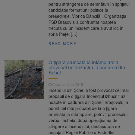
pentru strângerea de semnături în sprijinul
candidatei formaţiunii politice la
preşedinţie, Viorica Dăncilă. „Organizaţia
PSD Braşov s-a confruntat noaptea
trecută cu un incident care a avut loc în
zona Pieţei […]
READ MORE
O țigară aruncată la întâmplare a
provocat un dezastru în pădurea din
Schei
5 septembrie 2019
Incendiul din Șchei a fost provocat cel mai
probabil de o țigară Incendiul izbucnit azi-
noapte în pădurea din Șcheii Brașovului a
pornit cel mai probabil de la o țigară
aruncată la întâmplare, potrivit procesului-
verbal încheiat după operațiunea de
stingere a incendiului, desfășurată de
angajații Regiei Publice a Pădurilor