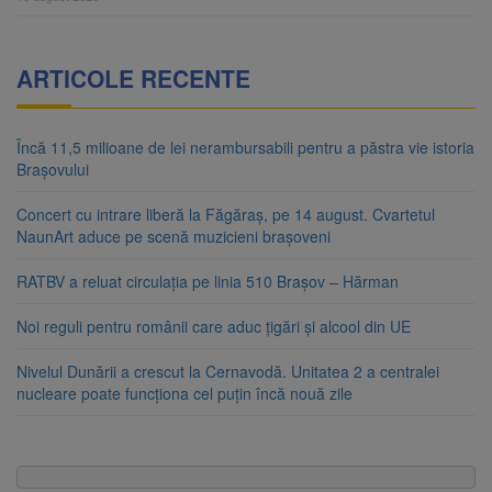
ARTICOLE RECENTE
Încă 11,5 milioane de lei nerambursabili pentru a păstra vie istoria
Brașovului
Concert cu intrare liberă la Făgăraș, pe 14 august. Cvartetul
NaunArt aduce pe scenă muzicieni brașoveni
RATBV a reluat circulația pe linia 510 Brașov – Hărman
Noi reguli pentru românii care aduc țigări și alcool din UE
Nivelul Dunării a crescut la Cernavodă. Unitatea 2 a centralei
nucleare poate funcționa cel puțin încă nouă zile