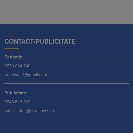
CONTACT/PUBLICITATE
Redactie:
0773.834.740
brasovstiri@gmail.com
Publicitate:
0743.519.669
publicitate [@] brasovstiri.ro