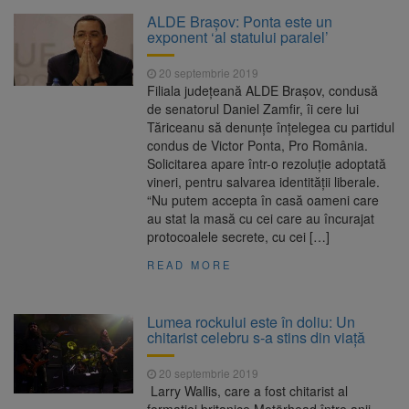
Clădirile Duplex de lângă
7 august 2026
ALDE Brașov: Ponta este un
Piața Star din Brașov au fost demolate
exponent ‘al statului paralel’
20 septembrie 2019
Platforma Belvedere de pe
7 august 2026
Filiala judeţeană ALDE Braşov, condusă
Tâmpa intră în renovare. Contract de peste 1
de senatorul Daniel Zamfir, îi cere lui
milion de lei și termen de trei luni
Tăriceanu să denunţe înţelegea cu partidul
condus de Victor Ponta, Pro România.
Unul dintre cele mai mari
7 august 2026
Solicitarea apare într-o rezoluție adoptată
parcuri ale Brașovului va fi amenajat în
vineri, pentru salvarea identității liberale.
Bartolomeu-Avantgarden. Contractul a fost
“Nu putem accepta în casă oameni care
semnat (FOTO)
au stat la masă cu cei care au încurajat
Trafic blocat pe DN1E Brașov
7 august 2026
protocoalele secrete, cu cei […]
– Poiana Brașov după un accident. Două
persoane primesc îngrijiri medicale
READ MORE
Lumea rockului este în doliu: Un
chitarist celebru s-a stins din viață
20 septembrie 2019
Larry Wallis, care a fost chitarist al