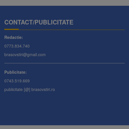
CONTACT/PUBLICITATE
Redactie:
0773.834.740
brasovstiri@gmail.com
Publicitate:
0743.519.669
publicitate [@] brasovstiri.ro