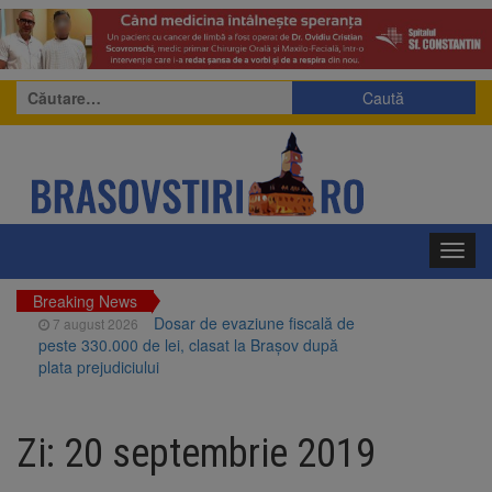
Caută
după:
Toggl
navig
Breaking News
Dosar de evaziune fiscală de
7 august 2026
peste 330.000 de lei, clasat la Brașov după
plata prejudiciului
Primăria Brașov amenință cu
7 august 2026
sistarea plăților către Brai-Cata și Comprest.
Zi:
20 septembrie 2019
Motivul: platforme de gunoi neigienizate