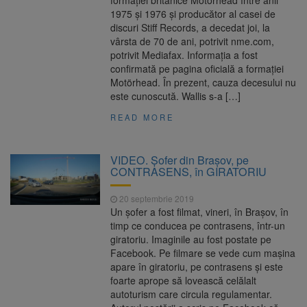
formației britanice Motörhead între anii
1975 și 1976 și producător al casei de
discuri Stiff Records, a decedat joi, la
vârsta de 70 de ani, potrivit nme.com,
potrivit Mediafax. Informația a fost
confirmată pe pagina oficială a formației
Motörhead. În prezent, cauza decesului nu
este cunoscută. Wallis s-a […]
READ MORE
VIDEO. Șofer din Brașov, pe
CONTRASENS, în GIRATORIU
20 septembrie 2019
Un șofer a fost filmat, vineri, în Brașov, în
timp ce conducea pe contrasens, într-un
giratoriu. Imaginile au fost postate pe
Facebook. Pe filmare se vede cum mașina
apare în giratoriu, pe contrasens și este
foarte aprope să lovească celălalt
autoturism care circula regulamentar.