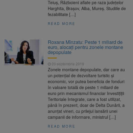
Teiuş, Războieni aflate pe raza judeţelor
Harghita, Braşov, Alba, Mureş. Studiile de
fezabilitate […]
READ MORE
Roxana Mînzatu: Peste 1 miliard de
euro, alocați pentru zonele montane
depopulate
20 septembrie 2019
Zonele montane depopulate, dar care au
un potenţial de dezvoltare turistic şi
economic, vor putea beneficia de fonduri
în valoare totală de peste 1 miliard de
euro prin mecanismul financiar Investiţiţii
Teritoriale Integrate, care a fost utilizat,
până în prezent, doar de Delta Dunării, a
anunţat vineri, cu prilejul lansării unei
campanii de informare, ministrul […]
READ MORE