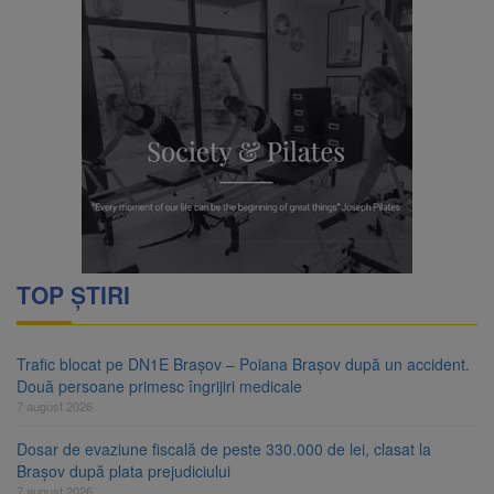
TOP ȘTIRI
Trafic blocat pe DN1E Brașov – Poiana Brașov după un accident.
Două persoane primesc îngrijiri medicale
7 august 2026
Dosar de evaziune fiscală de peste 330.000 de lei, clasat la
Brașov după plata prejudiciului
7 august 2026