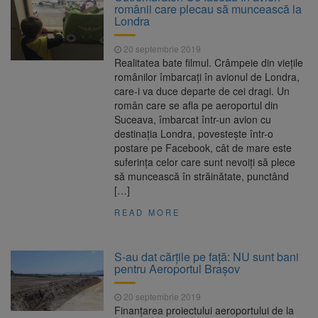
românii care plecau să muncească la
Londra
20 septembrie 2019
Realitatea bate filmul. Crâmpeie din viețile
românilor îmbarcați în avionul de Londra,
care-i va duce departe de cei dragi. Un
român care se afla pe aeroportul din
Suceava, îmbarcat într-un avion cu
destinația Londra, povestește într-o
postare pe Facebook, cât de mare este
suferința celor care sunt nevoiți să plece
să muncească în străinătate, punctând
[…]
READ MORE
S-au dat cărțile pe față: NU sunt bani
pentru Aeroportul Brașov
20 septembrie 2019
Finanţarea proiectului aeroportului de la