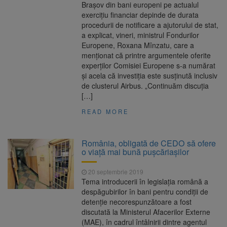
Braşov din bani europeni pe actualul
exerciţiu financiar depinde de durata
procedurii de notificare a ajutorului de stat,
a explicat, vineri, ministrul Fondurilor
Europene, Roxana Mînzatu, care a
menţionat că printre argumentele oferite
experţilor Comisiei Europene s-a numărat
şi acela că investiţia este susţinută inclusiv
de clusterul Airbus. „Continuăm discuţia
[…]
READ MORE
România, obligată de CEDO să ofere
o viață mai bună pușcăriașilor
20 septembrie 2019
Tema introducerii în legislaţia română a
despăgubirilor în bani pentru condiţii de
detenţie necorespunzătoare a fost
discutată la Ministerul Afacerilor Externe
(MAE), în cadrul întâlnirii dintre agentul