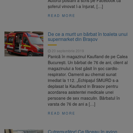
Autorul postării a scris pe Facebook că
șoferul vinovat l-a înjurat, […]
READ MORE
De ce a murit un bărbat în toaleta unui
supermarket din Brașov
20 septembrie 2019
Panică în magazinul Kaufland de pe Calea
București. Un bărbat de 76 de ani, client al
magazinului a fost găsit în șoc cardio-
respirator. Oamenii au chemat sunat
imediat la 112. „Echipajul SMURD s-a
deplasat la Kaufland in Brasov pentru
acordarea asistentei medicale unei
persoane de sex masculin. Bărbatul în
varsta de 76 de ani a […]
READ MORE
Cutremurător! Ce făceau în avion