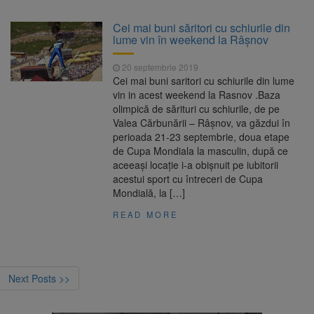
Cei mai buni săritori cu schiurile din
lume vin în weekend la Râșnov
20 septembrie 2019
Cei mai buni saritori cu schiurile din lume
vin in acest weekend la Rasnov .Baza
olimpică de sărituri cu schiurile, de pe
Valea Cărbunării – Râşnov, va găzdui în
perioada 21-23 septembrie, doua etape
de Cupa Mondiala la masculin, după ce
aceeaşi locaţie i-a obişnuit pe iubitorii
acestui sport cu întreceri de Cupa
Mondială, la […]
READ MORE
Next Posts >>