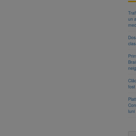
Tra
un a
med
Dosa
clas
Prim
Brai
neig
Clăd
fos
Pla
Cont
luni