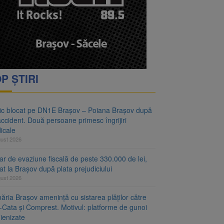
vantgarden. Contractul a
rimesc îngrijiri
P ȘTIRI
fic blocat pe DN1E Brașov – Poiana Brașov după
ccident. Două persoane primesc îngrijiri
icale
gust 2026
r de evaziune fiscală de peste 330.000 de lei,
at la Brașov după plata prejudiciului
gust 2026
ăria Brașov amenință cu sistarea plăților către
-Cata și Comprest. Motivul: platforme de gunoi
ienizate