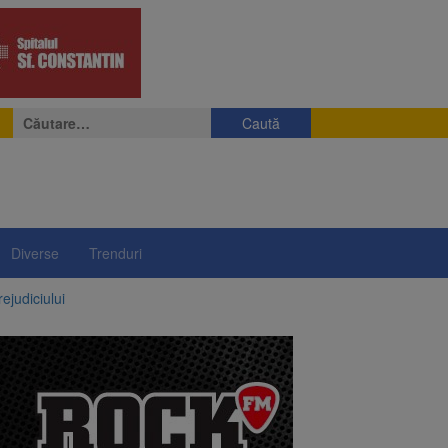
Caută
după:
Diverse
Trenduri
ejudiciului
ul: platforme de gunoi
 lei și termen de trei