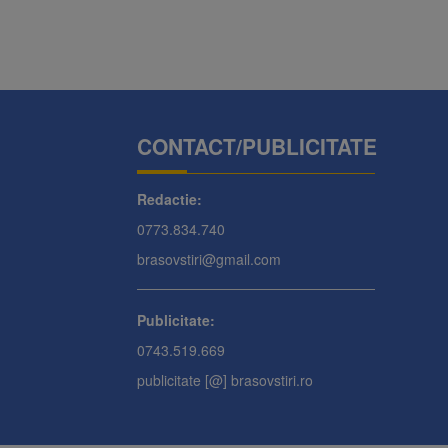
CONTACT/PUBLICITATE
Redactie:
0773.834.740
brasovstiri@gmail.com
Publicitate:
0743.519.669
publicitate [@] brasovstiri.ro