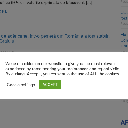
7 au
or, cu 56% din voturile exprimate de brasoveni. […]
ORE
Clăd
fos
7 au
Pla
de adâncime, într-o peșteră din România a fost stabilit
Cont
 Craiului
luni
7 au
brie 2019
Craiului a fost atins, săptămâna trecută, recordul de adâncime,
Unul
peșteră din România. Speologii au ajuns la cota de minus 769
We use cookies on our website to give you the most relevant
ame
experience by remembering your preferences and repeat visits.
în timpul unei tabere de explorare, cu bivuac subteran, în
By clicking “Accept”, you consent to the use of ALL the cookies.
fos
sub Vârful Grind. Atingerea acestei adâncimi este rezultatul
7 au
depus de sute de speologi, în cei 34 […]
Cookie settings
ACCEPT
ORE
Apli
înc
7 au
A