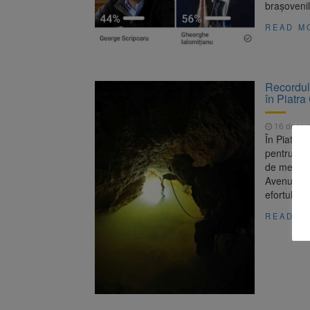
brașovenil
READ M
Recordul 
în Piatra
16 decem
În Piatra 
pentru o 
de metri, 
Avenul de 
efortului 
READ M