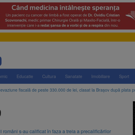
omic
Educatie
Cultura
Sanatate
Imobiliare
Sport
evaziune fiscală de peste 330.000 de lei, clasat la Brașov după plata pr
Brașov amenință cu sistarea plăților către Brai-Cata și Comprest. Motiv
9
 Duplex de lângă Piața Star din Brașov au fost demolate
 Belvedere de pe Tâmpa intră în renovare. Contract de peste 1 milion de
 români s-au calificat în faza a treia a precalificărilor