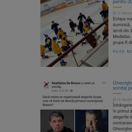
pentru J
Unul dint
7 august 2026
fost semnat (FOTO)
16 decem
Trafic bl
7 august 2026
Echipa mas
medicale
duminică, 
iarnă din 
Mediafax. 
grupa K di
READ M
Gheorghe 
sondaj pe
16 decem
Înfrânger
în primul 
alegerile l
contracandi
Gheorghe I