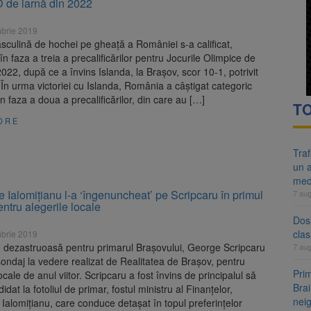
O de iarnă din 2022
re cele mai mari parcuri ale Brașovului va fi amenajat în Bartolomeu-A
brie 2019
ocat pe DN1E Brașov – Poiana Brașov după un accident. Două persoane p
culină de hochei pe gheață a României s-a calificat,
în faza a treia a precalificărilor pentru Jocurile Olimpice de
2022, după ce a învins Islanda, la Brașov, scor 10-1, potrivit
În urma victoriei cu Islanda, România a câștigat categoric
n faza a doua a precalificărilor, din care au […]
TO
ORE
Tra
un a
med
Ialomițianu l-a ‘îngenuncheat’ pe Scripcaru în primul
7 au
ntru alegerile locale
Dosa
clas
brie 2019
e dezastruoasă pentru primarul Brașovului, George Scripcaru
7 au
sondaj la vedere realizat de Realitatea de Brașov, pentru
Prim
ocale de anul viitor. Scripcaru a fost învins de principalul să
Brai
dat la fotoliul de primar, fostul ministru al Finanțelor,
neig
alomițianu, care conduce detașat în topul preferințelor