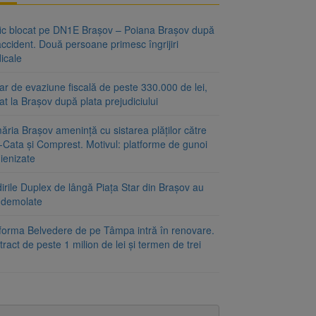
fic blocat pe DN1E Brașov – Poiana Brașov după
ccident. Două persoane primesc îngrijiri
icale
r de evaziune fiscală de peste 330.000 de lei,
at la Brașov după plata prejudiciului
ăria Brașov amenință cu sistarea plăților către
-Cata și Comprest. Motivul: platforme de gunoi
ienizate
irile Duplex de lângă Piața Star din Brașov au
t demolate
tforma Belvedere de pe Tâmpa intră în renovare.
ract de peste 1 milion de lei și termen de trei