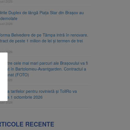
gust 2026
irile Duplex de lângă Piața Star din Brașov au
t demolate
gust 2026
tforma Belvedere de pe Tâmpa intră în renovare.
ract de peste 1 milion de lei și termen de trei
gust 2026
 dintre cele mai mari parcuri ale Brașovului va fi
najat în Bartolomeu-Avantgarden. Contractul a
t semnat (FOTO)
gust 2026
carea tarifelor pentru rovinietă și TollRo va
epe la 1 octombrie 2026
gust 2026
RTICOLE RECENTE