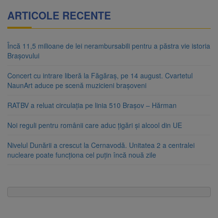
ARTICOLE RECENTE
Încă 11,5 milioane de lei nerambursabili pentru a păstra vie istoria
Brașovului
Concert cu intrare liberă la Făgăraș, pe 14 august. Cvartetul
NaunArt aduce pe scenă muzicieni brașoveni
RATBV a reluat circulația pe linia 510 Brașov – Hărman
Noi reguli pentru românii care aduc țigări și alcool din UE
Nivelul Dunării a crescut la Cernavodă. Unitatea 2 a centralei
nucleare poate funcționa cel puțin încă nouă zile