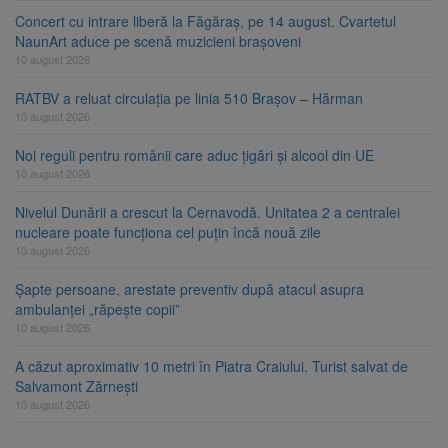
Concert cu intrare liberă la Făgăraș, pe 14 august. Cvartetul
NaunArt aduce pe scenă muzicieni brașoveni
10 august 2026
RATBV a reluat circulația pe linia 510 Brașov – Hărman
10 august 2026
Noi reguli pentru românii care aduc țigări și alcool din UE
10 august 2026
Nivelul Dunării a crescut la Cernavodă. Unitatea 2 a centralei
nucleare poate funcționa cel puțin încă nouă zile
10 august 2026
Șapte persoane, arestate preventiv după atacul asupra
ambulanței „răpește copii”
10 august 2026
A căzut aproximativ 10 metri în Piatra Craiului. Turist salvat de
Salvamont Zărnești
10 august 2026