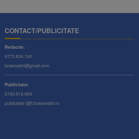
CONTACT/PUBLICITATE
Redactie:
0773.834.740
brasovstiri@gmail.com
Publicitate:
0743.519.669
publicitate [@] brasovstiri.ro