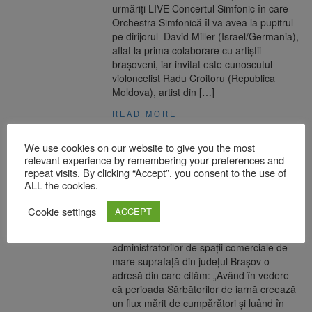
urmăriți LIVE Concertul Simfonic în care
Orchestra Simfonică îl va avea la pupitrul
pe dirijorul David Miller (Israel/Germania),
aflat la prima colaborare cu artiștii
brașoveni, iar invitat este cunoscutul
violoncelist Radu Croitoru (Republica
Moldova), artist din […]
READ MORE
We use cookies on our website to give you the most
Prefectul Brașovului recomandă
relevant experience by remembering your preferences and
administratorilor spațiilor comerciale
repeat visits. By clicking “Accept”, you consent to the use of
să evite organizarea promoțiilor care
ALL the cookies.
ar produce aglomerație
Cookie settings
ACCEPT
16 decembrie 2020
Prefectul Mihai Cătălin Văsii a transmis
administratorilor de spații comerciale de
mare suprafață din județul Brașov o
adresă din care cităm: „Având în vedere
că perioada Sărbătorilor de iarnă creează
un flux mărit de cumpărători și luând în