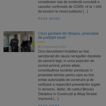
considerare rata de incidență cumulată a
cazurilor confirmate de COVID-19 la 1.000
de locuitori la nivelul județului […]
READ MORE
Cinci șantiere din Brașov, amendate
de polițiștii locali
16 decembrie 2020
Cinci dezvoltatori imobiliari au fost
sancționați din cauza neregulilor depistate
de oamenii legii, în urma acțiunilor de
control privind, printre altele,
corectitudinea lucrărilor prevăzute în
proiectele tehnice pentru care au fost
emise autorizațiile de construire și de
verificare a respectării prevederilor legale
în domeniu. Astfel, din cadrul Biroului
Disciplina în Construcții și Afișaj Stradal
împreună […]
READ MORE