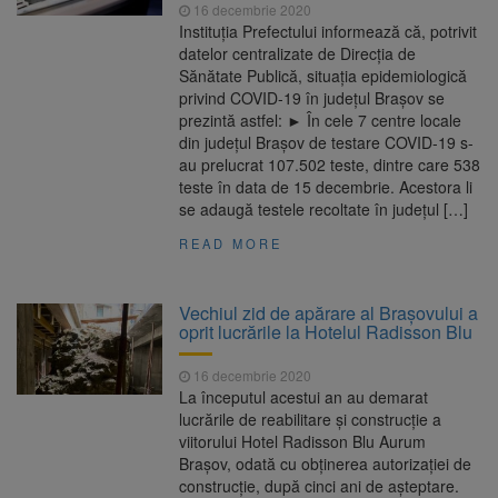
16 decembrie 2020
Instituția Prefectului informează că, potrivit
datelor centralizate de Direcția de
Sănătate Publică, situația epidemiologică
privind COVID-19 în județul Brașov se
prezintă astfel: ► În cele 7 centre locale
din județul Brașov de testare COVID-19 s-
au prelucrat 107.502 teste, dintre care 538
teste în data de 15 decembrie. Acestora li
se adaugă testele recoltate în județul […]
READ MORE
Vechiul zid de apărare al Brașovului a
oprit lucrările la Hotelul Radisson Blu
16 decembrie 2020
La începutul acestui an au demarat
lucrările de reabilitare și construcție a
viitorului Hotel Radisson Blu Aurum
Brașov, odată cu obținerea autorizației de
construcție, după cinci ani de așteptare.