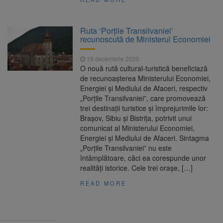
Ruta ‘Porţile Transilvaniei’
recunoscută de Ministerul Economiei
16 decembrie 2020
O nouă rută cultural-turistică beneficiază
de recunoaşterea Ministerului Economiei,
Energiei şi Mediului de Afaceri, respectiv
„Porţile Transilvaniei”, care promovează
trei destinaţii turistice şi împrejurimile lor:
Braşov, Sibiu şi Bistriţa, potrivit unui
comunicat al Ministerului Economiei,
Energiei şi Mediului de Afaceri. Sintagma
„Porţile Transilvaniei” nu este
întâmplătoare, căci ea corespunde unor
realităţi istorice. Cele trei oraşe, […]
READ MORE