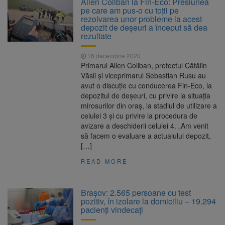
Allen Coliban la Fin-Eco: Presiunea
pe care am pus-o cu toții pe
Nivelul Dunării a crescut la
10 august 2026
rezolvarea unor probleme la acest
Cernavodă. Unitatea 2 a centralei nucleare
depozit de deșeuri a început să dea
poate funcționa cel puțin încă nouă zile
rezultate
Șapte persoane, arestate
10 august 2026
preventiv după atacul asupra ambulanței
16 decembrie 2020
„răpește copii”
Primarul Allen Coliban, prefectul Cătălin
Încă 11,5 milioane de lei
10 august 2026
Văsii și viceprimarul Sebastian Rusu au
nerambursabili pentru a păstra vie istoria
avut o discuție cu conducerea Fin-Eco, la
Brașovului
depozitul de deșeuri, cu privire la situația
mirosurilor din oraș, la stadiul de utilizare a
celulei 3 și cu privire la procedura de
avizare a deschiderii celulei 4. „Am venit
să facem o evaluare a actualului depozit,
[…]
READ MORE
Brașov: 2.565 persoane cu test
pozitiv, în izolare la domiciliu – 19.294
pacienți vindecați