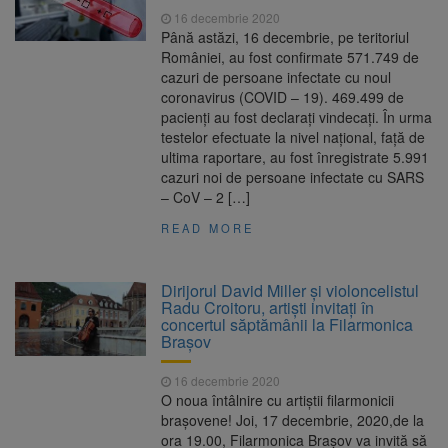
16 decembrie 2020
Până astăzi, 16 decembrie, pe teritoriul
României, au fost confirmate 571.749 de
cazuri de persoane infectate cu noul
coronavirus (COVID – 19). 469.499 de
pacienți au fost declarați vindecați. În urma
testelor efectuate la nivel național, față de
ultima raportare, au fost înregistrate 5.991
cazuri noi de persoane infectate cu SARS
– CoV – 2 […]
READ MORE
Dirijorul David Miller și violoncelistul
Radu Croitoru, artiști invitați în
concertul săptămânii la Filarmonica
Brașov
16 decembrie 2020
O noua întâlnire cu artiștii filarmonicii
brașovene! Joi, 17 decembrie, 2020,de la
ora 19.00, Filarmonica Brașov va invită să