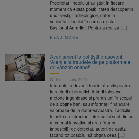
Proprietarii hotelului au știut în fiecare
moment că există posibilitatea descoperirii
unor vestigii arheologice, datorită
vecinătății locului în care a existat
Bastionul Aurarilor. Pentru a realiza […]
READ MORE
Avertisment la polițiștii brașoveni:
‘Atenție la fraudele de pe platformele
de vânzări online!’
16 decembrie 2020
Internetul a devenit foarte atractiv pentru
infractorii cibernetici. Autorii folosesc
metode ingenioase și promisiuni în scopul
de a obține bani sau informații financiare
valoroase de la dumneavoastră. Tacticile
folosite de infractorii informatici sunt din ce
în ce mai inovative și greu (dar nu
imposibil!) de detectat, autorii de astăzi
facând tot posibilul să obțină ceea […]