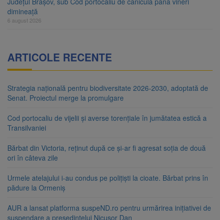
Județul Brașov, sub Cod portocaliu de caniculă până vineri
dimineață
6 august 2026
ARTICOLE RECENTE
Strategia națională pentru biodiversitate 2026-2030, adoptată de
Senat. Proiectul merge la promulgare
Cod portocaliu de vijelii și averse torențiale în jumătatea estică a
Transilvaniei
Bărbat din Victoria, reținut după ce și-ar fi agresat soția de două
ori în câteva zile
Urmele atelajului i-au condus pe polițiști la cioate. Bărbat prins în
pădure la Ormeniș
AUR a lansat platforma suspeND.ro pentru urmărirea inițiativei de
suspendare a președintelui Nicușor Dan