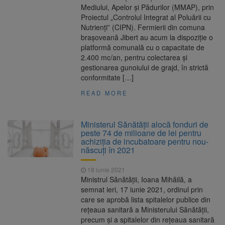
Mediului, Apelor şi Pădurilor (MMAP), prin
Proiectul „Controlul Integrat al Poluării cu
Nutrienţi” (CIPN). Fermierii din comuna
braşoveană Jibert au acum la dispoziţie o
platformă comunală cu o capacitate de
2.400 mc/an, pentru colectarea şi
gestionarea gunoiului de grajd, în strictă
conformitate […]
READ MORE
Ministerul Sănătăţii alocă fonduri de
peste 74 de milioane de lei pentru
achiziţia de incubatoare pentru nou-
născuţi în 2021
18 iunie 2021
Ministrul Sănătăţii, Ioana Mihăilă, a
semnat ieri, 17 iunie 2021, ordinul prin
care se aprobă lista spitalelor publice din
reţeaua sanitară a Ministerului Sănătăţii,
precum şi a spitalelor din reţeaua sanitară