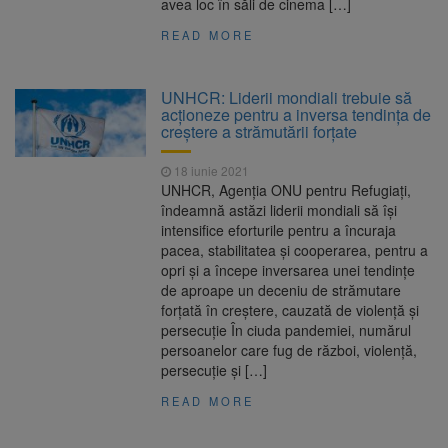
avea loc în săli de cinema […]
READ MORE
UNHCR: Liderii mondiali trebuie să
acționeze pentru a inversa tendința de
creștere a strămutării forțate
18 iunie 2021
UNHCR, Agenția ONU pentru Refugiați,
îndeamnă astăzi liderii mondiali să își
intensifice eforturile pentru a încuraja
pacea, stabilitatea și cooperarea, pentru a
opri și a începe inversarea unei tendințe
de aproape un deceniu de strămutare
forțată în creștere, cauzată de violență și
persecuție În ciuda pandemiei, numărul
persoanelor care fug de război, violență,
persecuție și […]
READ MORE