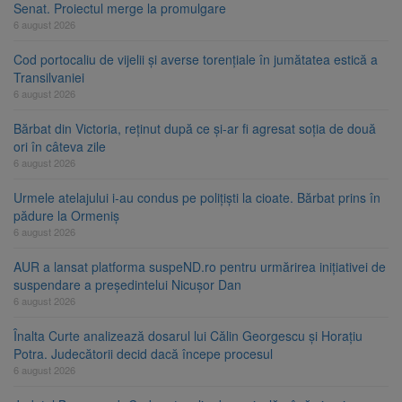
Senat. Proiectul merge la promulgare
6 august 2026
Cod portocaliu de vijelii și averse torențiale în jumătatea estică a
Transilvaniei
6 august 2026
Bărbat din Victoria, reținut după ce și-ar fi agresat soția de două
ori în câteva zile
6 august 2026
Urmele atelajului i-au condus pe polițiști la cioate. Bărbat prins în
pădure la Ormeniș
6 august 2026
AUR a lansat platforma suspeND.ro pentru urmărirea inițiativei de
suspendare a președintelui Nicușor Dan
6 august 2026
Înalta Curte analizează dosarul lui Călin Georgescu și Horațiu
Potra. Judecătorii decid dacă începe procesul
6 august 2026