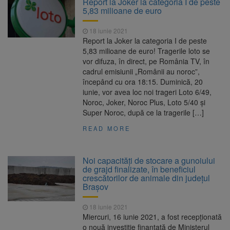
Report la Joker la categoria I de peste
Ormeniș
5,83 milioane de euro
AUR a lansat platforma
6 august 2026
suspeND.ro pentru urmărirea inițiativei de
18 iunie 2021
suspendare a președintelui Nicușor Dan
Report la Joker la categoria I de peste
Înalta Curte analizează
6 august 2026
5,83 milioane de euro! Tragerile loto se
dosarul lui Călin Georgescu și Horațiu Potra.
vor difuza, în direct, pe România TV, în
Judecătorii decid dacă începe procesul
cadrul emisiunii „Românii au noroc”,
Strategia națională pentru
6 august 2026
începând cu ora 18:15. Duminică, 20
biodiversitate 2026-2030, adoptată de Senat.
iunie, vor avea loc noi trageri Loto 6/49,
Proiectul merge la promulgare
Noroc, Joker, Noroc Plus, Loto 5/40 şi
Super Noroc, după ce la tragerile […]
READ MORE
Noi capacităţi de stocare a gunoiului
de grajd finalizate, în beneficiul
crescătorilor de animale din judeţul
Braşov
18 iunie 2021
Miercuri, 16 iunie 2021, a fost recepţionată
o nouă investiţie finanţată de Ministerul