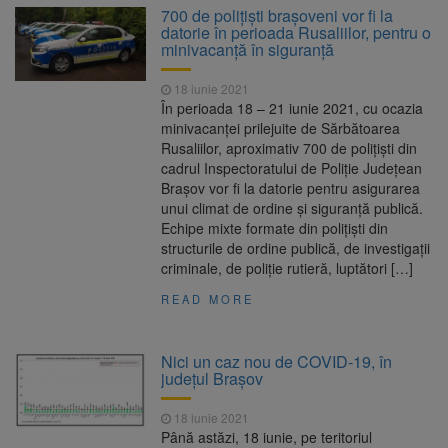
700 de polițiști brașoveni vor fi la
datorie în perioada Rusaliilor, pentru o
minivacanță în siguranță
18 iunie 2021
În perioada 18 – 21 iunie 2021, cu ocazia
minivacanței prilejuite de Sărbătoarea
Rusaliilor, aproximativ 700 de polițiști din
cadrul Inspectoratului de Poliție Județean
Brașov vor fi la datorie pentru asigurarea
unui climat de ordine şi siguranţă publică.
Echipe mixte formate din polițiști din
structurile de ordine publică, de investigații
criminale, de poliție rutieră, luptători […]
READ MORE
Nici un caz nou de COVID-19, în
judeţul Braşov
18 iunie 2021
Până astăzi, 18 iunie, pe teritoriul