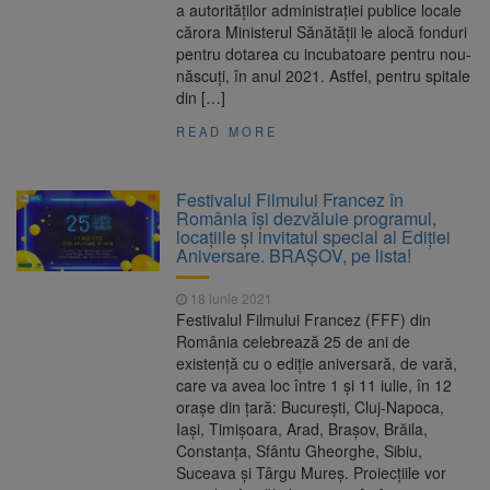
a autorităţilor administraţiei publice locale
cărora Ministerul Sănătăţii le alocă fonduri
pentru dotarea cu incubatoare pentru nou-
născuţi, în anul 2021. Astfel, pentru spitale
din […]
READ MORE
Festivalul Filmului Francez în
România își dezvăluie programul,
locațiile și invitatul special al Ediției
Aniversare. BRAȘOV, pe lista!
18 iunie 2021
Festivalul Filmului Francez (FFF) din
România celebrează 25 de ani de
existenţă cu o ediţie aniversară, de vară,
care va avea loc între 1 şi 11 iulie, în 12
oraşe din ţară: Bucureşti, Cluj-Napoca,
Iaşi, Timişoara, Arad, Brașov, Brăila,
Constanța, Sfântu Gheorghe, Sibiu,
Suceava şi Târgu Mureş. Proiecţiile vor