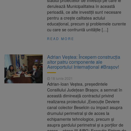
stadiul proiectelor de investiții pe care le
derulează Municipalitatea în această
perioadă, ce alte investiții sunt necesare
pentru a crește calitatea actului
educațional, precum și problemele curente
cu care se confruntă unitățile […]
READ MORE
Adrian Veştea: Începem construcția
altor patru componente ale
Aeroportului Internațional #Brașov!
18 iunie 2021
Adrian-Ioan Veştea, preşedintele
Consiliului Judeţean Braşov, a semnat în
această dimineaţă contractul privind
realizarea proiectului „Execuție Deviere
canal colector Beselcin cu impact asupra
drumului perimetral și de acces la
echipamente tehnologice, precum și
asupra gardului perimetral și a porților de
acces – etapa III AIBG; Execuție Sistem de