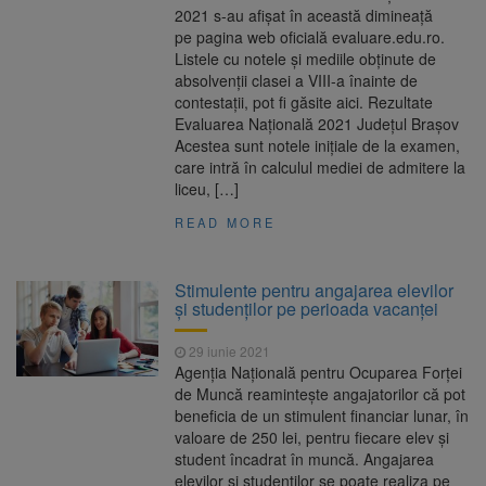
2021 s-au afișat în această dimineață
pe pagina web oficială evaluare.edu.ro.
Listele cu notele și mediile obținute de
absolvenții clasei a VIII-a înainte de
contestații, pot fi găsite aici. Rezultate
Evaluarea Națională 2021 Județul Braşov
Acestea sunt notele inițiale de la examen,
care intră în calculul mediei de admitere la
liceu, […]
READ MORE
Stimulente pentru angajarea elevilor
şi studenţilor pe perioada vacanţei
29 iunie 2021
Agenţia Naţională pentru Ocuparea Forţei
de Muncă reaminteşte angajatorilor că pot
beneficia de un stimulent financiar lunar, în
valoare de 250 lei, pentru fiecare elev şi
student încadrat în muncă. Angajarea
elevilor şi studenţilor se poate realiza pe