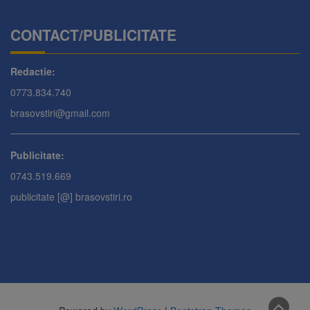
CONTACT/PUBLICITATE
Redactie:
0773.834.740
brasovstiri@gmail.com
Publicitate:
0743.519.669
publicitate [@] brasovstiri.ro