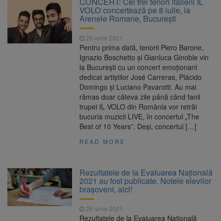
CONCERT: Cei trei tenori italieni IL
144 de incidente
VOLO concertează pe 8 iulie, la
Ambulanță atacată cu
10 august 2026
Arenele Romane, București
topoare și pietre în Cluj, după un zvon fals că
„fură copii”. Trei tineri au fost reținuți
29 iunie 2021
Primele radare fixe din
10 august 2026
Pentru prima dată, tenorii Piero Barone,
România ar urma să apară în toamna lui
Ignazio Boschetto și Gianluca Ginoble vin
2027. Proiectul CNAIR este în licitație
la București cu un concert emoționant
România, pe primul loc la
10 august 2026
dedicat artiștilor José Carreras, Plácido
Mondialele U19 de canotaj. Trei medalii de
Domingo și Luciano Pavarotti. Au mai
aur, una de argint și două de bronz
rămas doar câteva zile până când fanii
trupei IL VOLO din România vor retrăi
bucuria muzicii LIVE, în concertul „The
Best of 10 Years”. Deși, concertul […]
READ MORE
Rezultatele de la Evaluarea Națională
2021 au fost publicate. Notele elevilor
brașoveni, aici!
29 iunie 2021
Rezultatele de la Evaluarea Națională