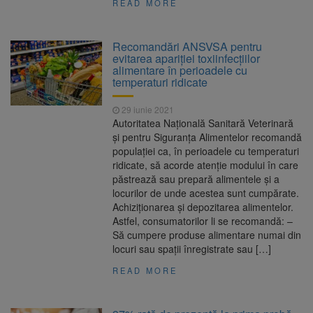
READ MORE
Recomandări ANSVSA pentru
evitarea apariţiei toxiinfecţiilor
alimentare în perioadele cu
temperaturi ridicate
29 iunie 2021
Autoritatea Naţională Sanitară Veterinară
şi pentru Siguranţa Alimentelor recomandă
populaţiei ca, în perioadele cu temperaturi
ridicate, să acorde atenţie modului în care
păstrează sau prepară alimentele şi a
locurilor de unde acestea sunt cumpărate.
Achiziţionarea şi depozitarea alimentelor.
Astfel, consumatorilor li se recomandă: –
Să cumpere produse alimentare numai din
locuri sau spaţii înregistrate sau […]
READ MORE